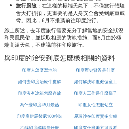
：在這樣的極端天氣下，不僅旅行體驗
旅行風險
會大打折扣，更重要的是人身安全會受到嚴重威
脅。因此，6月不推薦前往印度旅行。
綜上所述，去印度旅行需要充分了解當地的安全狀況
和民風民俗，並採取相應的防範措施。而6月由於極
端高溫天氣，不建議前往印度旅行。
與印度的治安到底怎麼樣相關的資料
印度人怎麼犁地的
印度歷史背景是什麼
如何去印度治療牛皮癬
如何解決印度僱傭童工
印度沒有冰箱怎麼存放
印度人工作是什麼樣子
的問題
為什麼印度45月最熱
食物
印度女性怎麼站立
印度產伊馬替尼100粒裝
易瑞沙在印度賣多少錢
乙醇印度編碼是什麼
多少錢
印度有什麼地方可以看
一粒