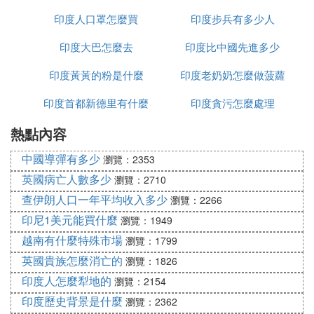
印度人口罩怎麼買
種姓
印度步兵有多少人
家
印度大巴怎麼去
印度比中國先進多少
印度黃黃的粉是什麼
印度老奶奶怎麼做菠蘿
印度首都新德里有什麼
印度貪污怎麼處理
熱點內容
政策
中國導彈有多少
瀏覽：2353
英國病亡人數多少
瀏覽：2710
查伊朗人口一年平均收入多少
瀏覽：2266
印尼1美元能買什麼
瀏覽：1949
越南有什麼特殊市場
瀏覽：1799
英國貴族怎麼消亡的
瀏覽：1826
印度人怎麼犁地的
瀏覽：2154
印度歷史背景是什麼
瀏覽：2362