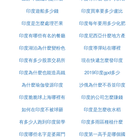
印度遊船多少錢
印度買車要多少盧比
到太陽
印度是怎麼處理芒果
印度每年要用多少化肥
印度有哪些有名的餐廳
印度尼西亞什麼地方產
印度湖泊為什麼變粉色
印度導彈站在哪裡
榴槤
印度有多少股票交易所
現在快遞怎麼發印度
印度為什麼也能造高鐵
2019印度gpd多少
為什麼瑜伽發源印度
沙俄為什麼不吞並印度
印度脆脆球上海哪裡有
印度的公司怎麼賺錢
如何在印度不被球砸
印度是怎麼收水稻
有多少人跑到印度留學
印度多雨區種植什麼
印度哪些名字是婆羅門
印度第一高手是哪個國