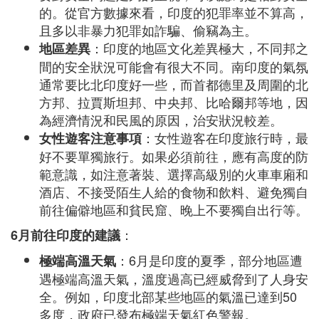
的。從官方數據來看，印度的犯罪率並不算高，
且多以非暴力犯罪如詐騙、偷竊為主。
：印度的地區文化差異極大，不同邦之
地區差異
間的安全狀況可能會有很大不同。南印度的氣氛
通常要比北印度好一些，而首都德里及周圍的北
方邦、拉賈斯坦邦、中央邦、比哈爾邦等地，因
為經濟情況和民風的原因，治安狀況較差。
：女性遊客在印度旅行時，最
女性遊客注意事項
好不要單獨旅行。如果必須前往，應有高度的防
範意識，如注意著裝、選擇高級別的火車車廂和
酒店、不接受陌生人給的食物和飲料、避免獨自
前往偏僻地區和貧民窟、晚上不要獨自出行等。
：
6月前往印度的建議
：6月是印度的夏季，部分地區遭
極端高溫天氣
遇極端高溫天氣，溫度過高已經威脅到了人身安
全。例如，印度北部某些地區的氣溫已達到50
多度，政府已發布極端天氣紅色警報。