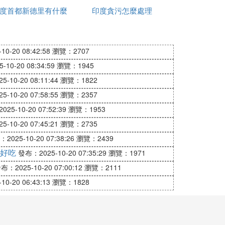
愯惀鍟嗗拰鑸掗傜殑搴т綅綾誨瀷銆傛ゅ栵
度首都新德里有什麼
印度貪污怎麼處理
政策
浜ら氭柟寮忋傝繖浜涙湇鍔￠氬父姣斿叕鍏變
岃風『淇濇偍涓庡徃鏈哄崗鍟嗗ソ浠鋒牸錛屽
0-20 08:42:58
瀏覽：2707
10-20 08:34:59
瀏覽：1945
鏄甯歌佺殑浜ら氭柟寮忋傜熺敤鑷琛岃濺鎴栨
-10-20 08:11:44
瀏覽：1822
殑閬撹礬鐘跺喌鍙鑳借緝宸錛岄┚椹惰嚜琛
-10-20 07:58:55
瀏覽：2357
25-10-20 07:52:39
瀏覽：1953
-10-20 07:45:21
瀏覽：2735
2025-10-20 07:38:26
瀏覽：2439
好吃
發布：2025-10-20 07:35:29
瀏覽：1971
布：2025-10-20 07:00:12
瀏覽：2111
0-20 06:43:13
瀏覽：1828