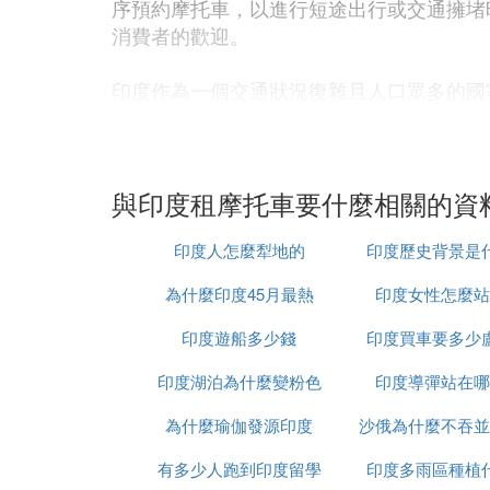
序預約摩托車，以進行短途出行或交通擁堵時
消費者的歡迎。
印度作為一個交通狀況復雜且人口眾多的國家
化，為印度消費者提供了一種新的出行選擇。
量。
⑶ 鍘誨嵃搴︽棶琛岋紝浜ら氭柟寮
與印度租摩托車要什麼相關的資
鍗板害鏄涓涓鎷ユ湁涓板瘜鏂囧寲鍜屽巻鍙
印度人怎麼犁地的
印度歷史背景是
潅鐨勪氦閫氱姸鍐碉紝閫夋嫨鍚堥傜殑浜ら
閫夋嫨鏈浣崇殑浜ら氭柟寮忋
為什麼印度45月最熱
印度女性怎麼站
1. 椋炴満錛氬傛灉鎮ㄨ″垝鍓嶅線鍗板害
印度遊船多少錢
印度買車要多少
満鍜屽浗鍐呮満鍦猴紝瑕嗙洊浜嗗ぇ閮ㄥ垎
錛屽洜姝ゆ彁鍓嶉勮㈠苟瀵嗗垏鍏蟲敞鑸鐝
印度湖泊為什麼變粉色
印度導彈站在哪
2. 鐏杞︼細鍗板害鐨勯搧璺緋葷粺鏄涓
為什麼瑜伽發源印度
沙俄為什麼不吞並
傘佺粡嫻庡疄鎯犲拰瑙傝祻椋庢櫙鐨勬満浼
垪杞﹀拰鍗ч摵鍒楄濺銆傛偍鍙浠ユ牴鎹鎮
有多少人跑到印度留學
印度多雨區種植
3. 鍏鍏辨苯杞︼細鍗板害鐨勫叕鍏辨苯