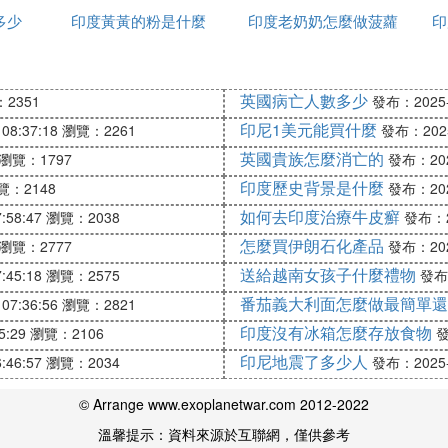
閫夋嫨鍏鍏辨苯杞︽椂錛岃風『淇濇偍閫夋嫨鍙闈犵殑榪
多少
印度黃黃的粉是什麼
種姓
印度老奶奶怎麼做菠蘿
家
印
姝ら暱閫斿反澹鏃呰屽彲鑳介渶瑕佽緝闀跨殑鏃墮棿銆
搴︾殑鍩庡競涓錛屽嚭縐熻濺鍜屾嫾杞︽湇鍔℃槸甯歌佺殑
鑳借緝楂樸傚湪浣跨敤鍑虹熻濺鎴栨嫾杞︽湇鍔℃椂錛
英國病亡人數多少
2351
發布：2025-1
敤紼嬪簭銆
印尼1美元能買什麼
08:37:18
瀏覽：2261
發布：2025-
緝灝忕殑鍩庨晣鍜屼埂鏉戝湴鍖猴紝鑷琛岃濺鍜屾懇鎵樿濺
英國貴族怎麼消亡的
瀏覽：1797
發布：2025
褰撳湴鐨勯庢櫙鍜屾枃鍖栥傜劧鑰岋紝璇鋒敞鎰忓嵃搴︾
印度歷史背景是什麼
覽：2148
發布：2025
緇忛獙銆
如何去印度治療牛皮癬
:58:47
瀏覽：2038
發布：20
怎麼買伊朗石化產品
瀏覽：2777
發布：2025
送給越南女孩子什麼禮物
:45:18
瀏覽：2575
發布：
番茄義大利面怎麼做最簡單還
07:36:56
瀏覽：2821
印度沒有冰箱怎麼存放食物
5:29
瀏覽：2106
發
印尼地震了多少人
:46:57
瀏覽：2034
發布：2025-1
© Arrange www.exoplanetwar.com 2012-2022
溫馨提示：資料來源於互聯網，僅供參考