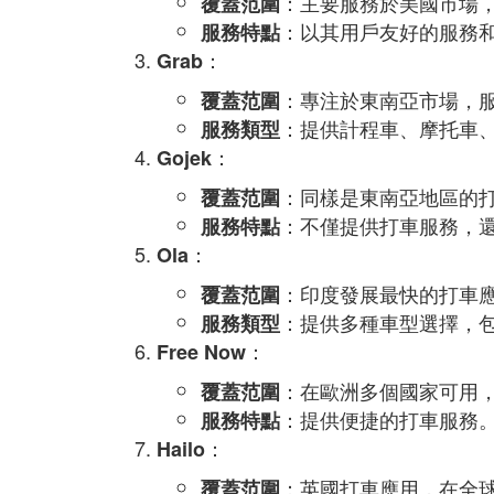
：主要服務於美國市場，
覆蓋范圍
：以其用戶友好的服務
服務特點
：
Grab
：專注於東南亞市場，服
覆蓋范圍
：提供計程車、摩托車
服務類型
：
Gojek
：同樣是東南亞地區的
覆蓋范圍
：不僅提供打車服務，
服務特點
：
Ola
：印度發展最快的打車應
覆蓋范圍
：提供多種車型選擇，
服務類型
：
Free Now
：在歐洲多個國家可用
覆蓋范圍
：提供便捷的打車服務
服務特點
：
Hailo
：英國打車應用，在全
覆蓋范圍