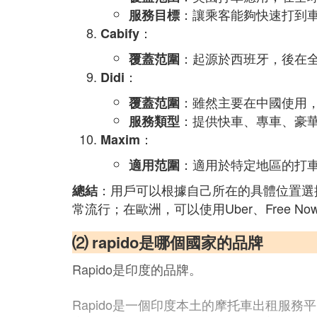
：讓乘客能夠快速打到
服務目標
：
Cabify
：起源於西班牙，後在
覆蓋范圍
：
Didi
：雖然主要在中國使用
覆蓋范圍
：提供快車、專車、豪
服務類型
：
Maxim
：適用於特定地區的打
適用范圍
：用戶可以根據自己所在的具體位置選擇最
總結
常流行；在歐洲，可以使用Uber、Free N
⑵ rapido是哪個國家的品牌
Rapido是印度的品牌。
Rapido是一個印度本土的摩托車出租服