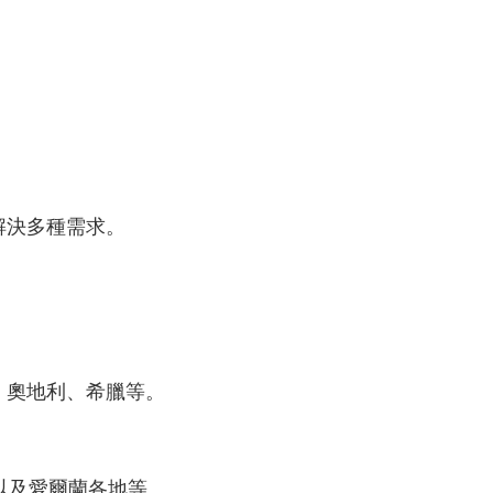
解決多種需求。
、奧地利、希臘等。
以及愛爾蘭各地等。