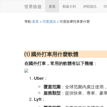
世界旅遊
首頁
觀義大利
伊朗資訊
印
導航:
首頁
>
印度資訊
> 印度租摩托車要什麼
⑴ 國外打車用什麼軟體
：
在國外打車，常用的軟體有以下幾種
：
Uber
：全球范圍內廣泛使用，
覆蓋范圍
：提供快車、專車、豪
服務類型
：
Lyft