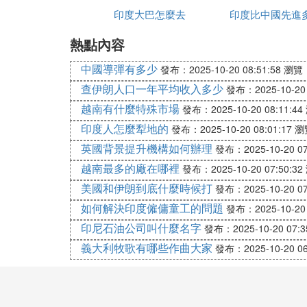
忥紝浣嗚垝閫傚害鍙鑳戒笉濡傜伀杞︺傚湪
印度大巴怎麼去
印度比中國先進
紝鍗板害鐨勫叕璺鐘跺喌鍙鑳借緝宸錛屽洜
熱點內容
4. 鍑虹熻濺鍜屾嫾杞︽湇鍔★細鍦ㄥ嵃
氦閫氭洿鐏墊椿鍜屾柟渚匡紝浣嗕環鏍煎彲
中國導彈有多少
發布：2025-10-20 08:51:58
瀏覽：
苟浣跨敤鍚堟硶鐨勫嚭縐熻濺鍏鍙告垨搴旂
查伊朗人口一年平均收入多少
發布：2025-10-20 
5. 鑷琛岃濺鍜屾懇鎵樿濺錛氬湪涓浜涜
越南有什麼特殊市場
發布：2025-10-20 08:11:44
懇鎵樿濺鍙浠ヨ╂偍鏇村姞鑷鐢卞湴鎺㈢儲
印度人怎麼犁地的
發布：2025-10-20 08:01:17
瀏
岃濺鎴栨懇鎵樿濺闇瑕佷竴瀹氱殑鎶宸у拰
英國背景提升機構如何辦理
發布：2025-10-20 07
越南最多的廠在哪裡
發布：2025-10-20 07:50:32
美國和伊朗到底什麼時候打
發布：2025-10-20 07
如何解決印度僱傭童工的問題
發布：2025-10-20 
印尼石油公司叫什麼名字
發布：2025-10-20 07:3
義大利牧歌有哪些作曲大家
發布：2025-10-20 06