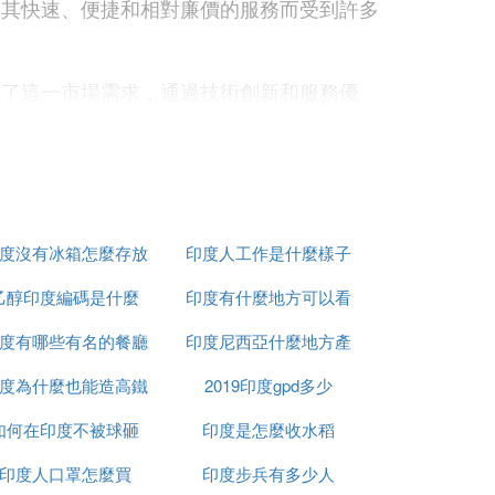
因其快速、便捷和相對廉價的服務而受到許多
中了這一市場需求，通過技術創新和服務優
品牌，代表了印度共享出行領域的一種創新力
岋紝鐢變簬鍏跺簽澶х殑鍥藉湡闈㈢Н鍜屽嶆
度沒有冰箱怎麼存放
印度人工作是什麼樣子
浜涘緩璁錛屽府鍔╂偍鍦ㄥ嵃搴︽棶琛屾椂
乙醇印度編碼是什麼
食物
印度有什麼地方可以看
鎹風殑閫夋嫨銆傚嵃搴︽湁澶氫釜鍥介檯鏈哄
度有哪些有名的餐廳
印度尼西亞什麼地方產
到太陽
細鍙楀埌澶╂皵鍜屾斂娌誨洜緔犵殑褰卞搷
度為什麼也能造高鐵
2019印度gpd多少
榴槤
殑棣栭変氦閫氭柟寮忋傜伀杞︽彁渚涗簡鑸掗
如何在印度不被球砸
印度是怎麼收水稻
寘鎷鏅閫氬垪杞︺佸揩閫熷垪杞︺佽豹鍗庡
印度人口罩怎麼買
印度步兵有多少人
辨苯杞︽槸涓縐嶇粡嫻庡疄鎯犵殑浜ら氭柟寮