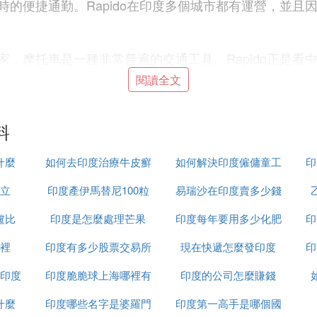
的便捷通勤。Rapido在印度多個城市都有運營，並且
，摩托車是一種非常普遍的交通工具。Rapido正是看
因此，可以說Rapido是印度本土成長起來的一個知名
閱讀全文
忓簲璇ユ庝箞閫夋嫨錛
料
茬殑鍥藉訛紝鍚稿紩鐫浼楀氭父瀹㈠墠鏉ユ帰緔銆傜劧鑰
什麼
如何去印度治療牛皮癬
如何解決印度僱傭童工
印
氭柟寮忓逛簬鏃呰岃呮潵璇磋嚦鍏抽噸瑕併備互涓嬫槸涓
立
印度產伊馬替尼100粒
易瑞沙在印度賣多少錢
的問題
鐨勮繙紼嬪湴鍖烘垨鏃墮棿鏈夐檺錛屼箻鍧愰炴満鏄鏈蹇
盧比
印度是怎麼處理芒果
裝多少錢
印度每年要用多少化肥
一粒
印
涓昏佸煄甯傘傜劧鑰岋紝璇鋒敞鎰忓嵃搴︾殑鑸鐝鍙鑳戒
淇℃伅鏄寰堥噸瑕佺殑銆
裡
印度有多少股票交易所
現在快遞怎麼發印度
印
栫晫涓婃渶綣佸繖鍜屽嶆潅鐨勪箣涓錛屼篃鏄璁稿氭父瀹㈢
印度
印度脆脆球上海哪裡有
印度的公司怎麼賺錢
氥傚嵃搴﹂搧璺鍏鍙告彁渚涘悇縐嶇被鍨嬬殑鍒楄濺錛屽
ㄧ殑棰勭畻鍜岄渶奼傞夋嫨閫傚悎鎮ㄧ殑鍒楄濺綾誨瀷銆
什麼
印度哪些名字是婆羅門
印度第一高手是哪個國
杞︾綉緇滈潪甯稿彂杈撅紝瑕嗙洊浜嗗叏鍥藉悇鍦般傚叕鍏