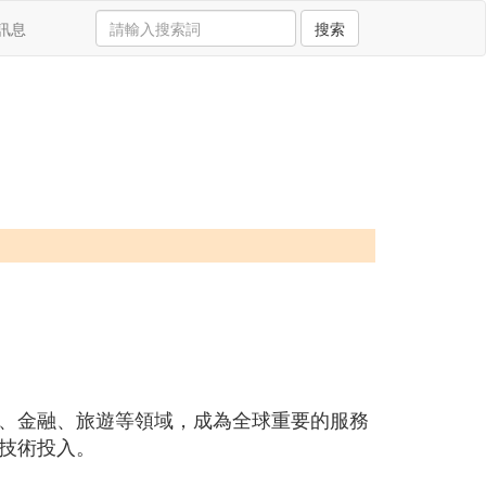
訊息
搜索
、金融、旅遊等領域，成為全球重要的服務
技術投入。