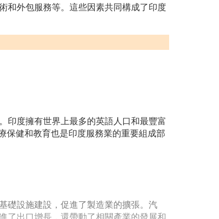
術和外包服務等。這些因素共同構成了印度
。印度擁有世界上最多的英語人口和最豐富
醫療保健和教育也是印度服務業的重要組成部
基礎設施建設，促進了製造業的擴張。汽
進了出口增長，還帶動了相關產業的發展和