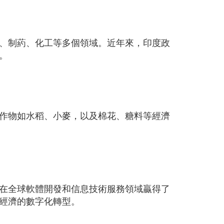
、制葯、化工等多個領域。近年來，印度政
。
作物如水稻、小麥，以及棉花、糖料等經濟
在全球軟體開發和信息技術服務領域贏得了
經濟的數字化轉型。