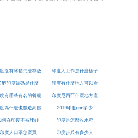
發展農業科技和推廣現代農業技術來提高農
度經濟的穩定增長提供了基礎支撐。
度沒有冰箱怎麼存放
印度人工作是什麼樣子
乙醇印度編碼是什麼
食物
印度有什麼地方可以看
市場上展現出競爭力，通過出口產品和提供
。
度有哪些有名的餐廳
印度尼西亞什麼地方產
到太陽
度為什麼也能造高鐵
2019印度gpd多少
榴槤
的主要力量。這些領域的持續發展和優化為
如何在印度不被球砸
印度是怎麼收水稻
印度人口罩怎麼買
印度步兵有多少人