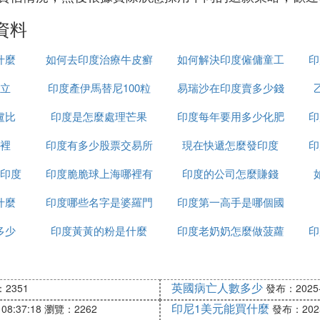
資料
什麼
如何去印度治療牛皮癬
如何解決印度僱傭童工
印
立
印度產伊馬替尼100粒
易瑞沙在印度賣多少錢
的問題
盧比
印度是怎麼處理芒果
裝多少錢
印度每年要用多少化肥
一粒
印
裡
印度有多少股票交易所
現在快遞怎麼發印度
印
印度
印度脆脆球上海哪裡有
印度的公司怎麼賺錢
什麼
印度哪些名字是婆羅門
印度第一高手是哪個國
多少
印度黃黃的粉是什麼
種姓
印度老奶奶怎麼做菠蘿
家
印
英國病亡人數多少
2351
發布：2025-1
印尼1美元能買什麼
08:37:18
瀏覽：2262
發布：2025-