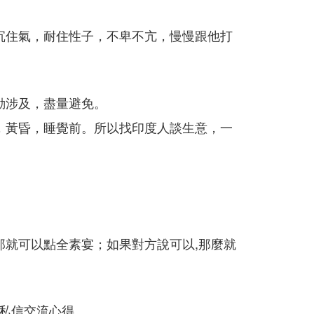
沉住氣，耐住性子，不卑不亢，慢慢跟他打
動涉及，盡量避免。
，黃昏，睡覺前。所以找印度人談生意，一
那就可以點全素宴；如果對方說可以,那麼就
私信交流心得。