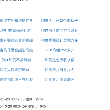
度沒有冰箱怎麼存放
印度人工作是什麼樣子
乙醇印度編碼是什麼
食物
印度有什麼地方可以看
度有哪些有名的餐廳
印度尼西亞什麼地方產
到太陽
度為什麼也能造高鐵
2019印度gpd多少
榴槤
如何在印度不被球砸
印度是怎麼收水稻
印度人口罩怎麼買
印度步兵有多少人
度首都新德里有什麼
印度貪污怎麼處理
政策
0-20 08:42:58
瀏覽：2707
10-20 08:34:59
瀏覽：1945