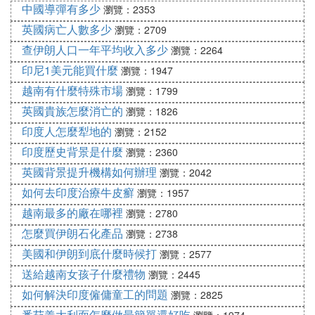
中國導彈有多少
瀏覽：2353
英國病亡人數多少
瀏覽：2709
查伊朗人口一年平均收入多少
瀏覽：2264
印尼1美元能買什麼
瀏覽：1947
越南有什麼特殊市場
瀏覽：1799
英國貴族怎麼消亡的
瀏覽：1826
印度人怎麼犁地的
瀏覽：2152
印度歷史背景是什麼
瀏覽：2360
英國背景提升機構如何辦理
瀏覽：2042
如何去印度治療牛皮癬
瀏覽：1957
越南最多的廠在哪裡
瀏覽：2780
怎麼買伊朗石化產品
瀏覽：2738
美國和伊朗到底什麼時候打
瀏覽：2577
送給越南女孩子什麼禮物
瀏覽：2445
如何解決印度僱傭童工的問題
瀏覽：2825
番茄義大利面怎麼做最簡單還好吃