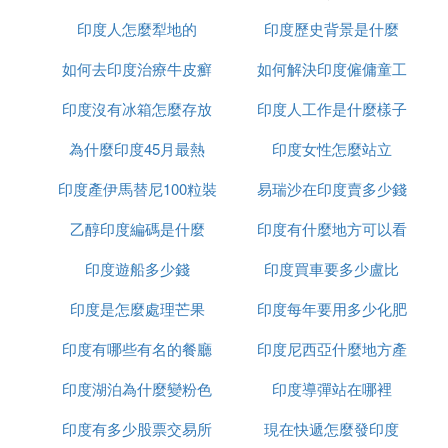
印度人怎麼犁地的
印度歷史背景是什麼
如何去印度治療牛皮癬
如何解決印度僱傭童工
印度沒有冰箱怎麼存放
印度人工作是什麼樣子
的問題
為什麼印度45月最熱
食物
印度女性怎麼站立
印度產伊馬替尼100粒裝
易瑞沙在印度賣多少錢
乙醇印度編碼是什麼
多少錢
印度有什麼地方可以看
一粒
印度遊船多少錢
印度買車要多少盧比
到太陽
印度是怎麼處理芒果
印度每年要用多少化肥
印度有哪些有名的餐廳
印度尼西亞什麼地方產
印度湖泊為什麼變粉色
印度導彈站在哪裡
榴槤
印度有多少股票交易所
現在快遞怎麼發印度