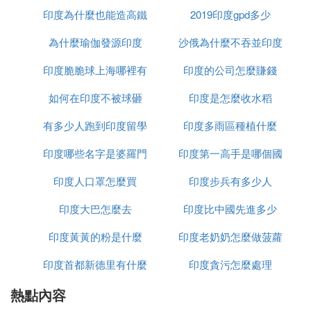
印度為什麼也能造高鐵
2019印度gpd多少
為什麼瑜伽發源印度
沙俄為什麼不吞並印度
印度脆脆球上海哪裡有
印度的公司怎麼賺錢
如何在印度不被球砸
印度是怎麼收水稻
有多少人跑到印度留學
印度多雨區種植什麼
印度哪些名字是婆羅門
印度第一高手是哪個國
印度人口罩怎麼買
種姓
印度步兵有多少人
家
印度大巴怎麼去
印度比中國先進多少
印度黃黃的粉是什麼
印度老奶奶怎麼做菠蘿
印度首都新德里有什麼
印度貪污怎麼處理
熱點內容
政策