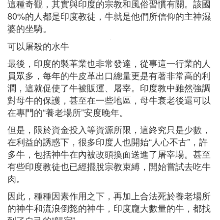
這種奇觀，其實與印度的宗教和風俗習慣有關。該國
80%的人都是印度教徒，牛就是他們所信仰的主神濕
婆的坐騎。
可以屠殺的水牛
最後，印度的製革業也非常發達，從事這一行業的人
員眾多，每年的牛皮革出口總量更是有著非常高的利
潤，這就促使了牛被販運、屠宰。印度教中雖然強調
對母牛的保護，甚至在一些地區，母牛衰老後還可以
在專門的“養老場所”安度晚年。
但是，限於資金投入等資源所限，這終究只是少數，
在利益的誘惑下，很多印度人也開始“人心不古”，許
多牛，包括神牛在內被改頭換面送進了屠宰場。甚至
有些印度教徒也已經擺脫宗教束縛，開始嘗試去吃牛
肉。
因此，種種因素作用之下，再加上合法死於養老場所
的神牛和流浪倒斃的神牛，印度龐大數量的牛，都找