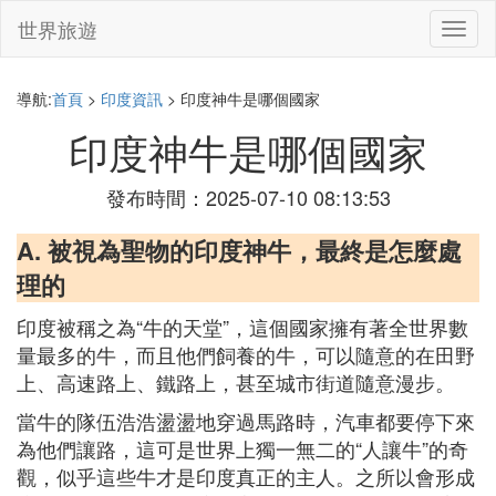
世界旅遊
切
換
導
航
導航:
首頁
>
印度資訊
> 印度神牛是哪個國家
印度神牛是哪個國家
發布時間：2025-07-10 08:13:53
A. 被視為聖物的印度神牛，最終是怎麼處
理的
印度被稱之為“牛的天堂”，這個國家擁有著全世界數
量最多的牛，而且他們飼養的牛，可以隨意的在田野
上、高速路上、鐵路上，甚至城市街道隨意漫步。
當牛的隊伍浩浩盪盪地穿過馬路時，汽車都要停下來
為他們讓路，這可是世界上獨一無二的“人讓牛”的奇
觀，似乎這些牛才是印度真正的主人。之所以會形成