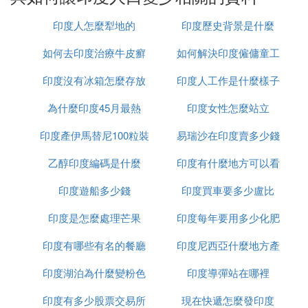
住，但印度卻不同。
印度人怎麼犁地的
印度歷史背景是什麼
03、印度幾乎全民信教，無論是印度教還是佛教都是
如何去印度治療牛皮癬
如何解決印度僱傭童工
鼓勵生育，且重男輕女思想極其嚴重
印度沒有冰箱怎麼存放
印度人工作是什麼樣子
的問題
印度國家也是一夫多妻制度，並且相當的重男輕女，
生不到兒子就多娶一名妻子，直到生到男孩子為止，
為什麼印度45月最熱
食物
印度女性怎麼站立
而且還不止要生一個。這樣一來就有一個丈夫和幾個
印度產伊馬替尼100粒裝
易瑞沙在印度賣多少錢
孩子老婆一起住一個房子的情況了。一個家庭這樣算
下來至少有十幾口人，這就是為什麼印度那麼點面積
乙醇印度編碼是什麼
多少錢
印度有什麼地方可以看
一粒
能有那麼多人口的原因，
這種例子還可以參考孟加拉
印度遊船多少錢
印度買車要多少盧比
到太陽
國，十幾萬平方公里住了1億多人，這個人口密度比
印度還誇張。
印度是怎麼處理芒果
印度每年要用多少化肥
Ⅳ 與中國相比,印度人口增長速度有什麼特
印度有哪些有名的餐廳
印度尼西亞什麼地方產
點影響人口數量變動的因素有哪些
印度湖泊為什麼變粉色
印度導彈站在哪裡
榴槤
相較於中國，印度人口基數雖然不大，但印度人口的
印度有多少股票交易所
現在快遞怎麼發印度