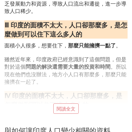
乏發展動力和資源，導致人口流出和遷徙，進一步導
致人口稀少。
Ⅲ 印度的面積不太大，人口卻那麼多，是怎
麼做到可以住下這么多人的
面積小人很多，想要住下，
。
那麼只能擁擠一點了
雖然近年來，印度政府已經意識到了這個問題，但是
對於這個
。所以
問題的解決還需要大量的投資和時間
現在他們也沒辦法，地方小人口有那麼多，那麼只能
擁擠在一起了。
Ⅳ 印度的面積不太大，人口卻那麼多，是
怎麼做到可以住下這么多人的
閱讀全文
印度能生存多達十三億的人口，跟其地形地貌和氣候
比如我國同樣是人口大國，但是地
特徵有直接關系，
與如何讓印度人口變少相關的資料
形地貌卻豐富多樣，沙漠隔壁高原人口稀少並不宜居