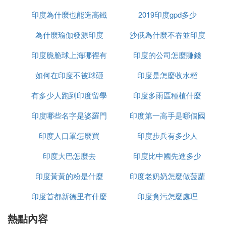
增長速度卻很快。
印度作為一個典型的發展中國家，其發展格局非常不
印度為什麼也能造高鐵
2019印度gpd多少
均衡，人口數量變動的地區間，城鄉間的差異顯著。
為什麼瑜伽發源印度
沙俄為什麼不吞並印度
影響印度人口的因素：經濟的發展，這是現階段印度
人口增長的最重要推動力。
印度脆脆球上海哪裡有
印度的公司怎麼賺錢
科學技術進步，尤其是醫療技術的進步，促使印度的
如何在印度不被球砸
印度是怎麼收水稻
人口死亡率下降，加之其政府對醫療器械，葯品等領
域的特殊政策，使印度底層人民依然可以以更低的代
有多少人跑到印度留學
印度多雨區種植什麼
價獲得效果更好的器械，葯品等。
宗教信仰方面，印度國內宗教信仰眾多，但主流的宗
印度哪些名字是婆羅門
印度第一高手是哪個國
教主要是伊斯蘭教，印度教等，這些宗教的教義等方
印度人口罩怎麼買
種姓
印度步兵有多少人
家
面也是對其人口增長的一大推動。
各國之間聯系的日益密切也使得印度可以通過人口的
印度大巴怎麼去
印度比中國先進多少
增長獲得更多人口紅利
印度黃黃的粉是什麼
印度老奶奶怎麼做菠蘿
印度首都新德里有什麼
印度貪污怎麼處理
熱點內容
政策