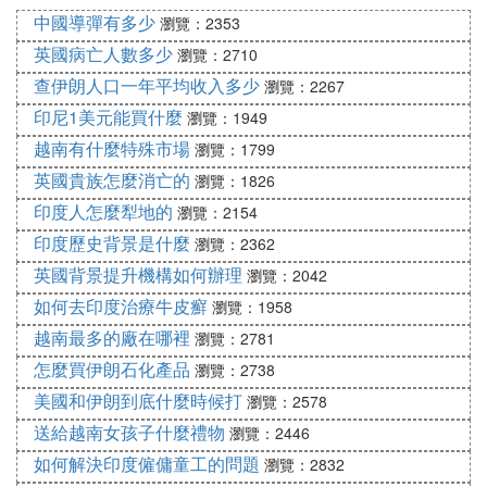
中國導彈有多少
瀏覽：2353
英國病亡人數多少
瀏覽：2710
查伊朗人口一年平均收入多少
瀏覽：2267
印尼1美元能買什麼
瀏覽：1949
越南有什麼特殊市場
瀏覽：1799
英國貴族怎麼消亡的
瀏覽：1826
印度人怎麼犁地的
瀏覽：2154
印度歷史背景是什麼
瀏覽：2362
英國背景提升機構如何辦理
瀏覽：2042
如何去印度治療牛皮癬
瀏覽：1958
越南最多的廠在哪裡
瀏覽：2781
怎麼買伊朗石化產品
瀏覽：2738
美國和伊朗到底什麼時候打
瀏覽：2578
送給越南女孩子什麼禮物
瀏覽：2446
如何解決印度僱傭童工的問題
瀏覽：2832