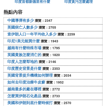
印度首都新德里有什麼
印度貪污怎麼處理
新德里，這里是印度最繁華的城市之一。出了機場，
熱點內容
政策
我有一種穿越的感覺，彷彿回到了20年前，甚至30年
中國導彈有多少
瀏覽：2347
前。我面前的根本不是大城市，很像我家鄉的一個小
英國病亡人數多少
瀏覽：2705
鎮。除了少數高樓，大部分都是3-6層的小樓，非常
查伊朗人口一年平均收入多少
低矮破舊。說實話，連我家鄉的小鎮都不如。那是我
瀏覽：2259
當時的感受。
印尼1美元能買什麼
瀏覽：1943
越南有什麼特殊市場
瀏覽：1795
英國貴族怎麼消亡的
瀏覽：1820
2.路
印度人怎麼犁地的
瀏覽：2146
印度歷史背景是什麼
瀏覽：2353
英國背景提升機構如何辦理
瀏覽：2034
新德里的道路大部分是水泥路，少數是柏油路。其實
有很多隱藏的土路，所以讓讓我們談談印度人修路的
如何去印度治療牛皮癬
瀏覽：1952
方式。他們把土路整平，然後直接噴瀝青。注意，它
越南最多的廠在哪裡
瀏覽：2772
這里的噴霧不濃，但像噴漆。說白了就是噴漆，把土
怎麼買伊朗石化產品
瀏覽：2733
路偽裝成柏油路。還有沒有過往車輛，完全沒有問
美國和伊朗到底什麼時候打
瀏覽：2570
題。