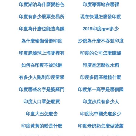
❹ 去過印度的朋友們你們在印度感覺如何
印度湖泊為什麼變粉色
印度導彈站在哪裡
榴槤
印度有多少股票交易所
現在快遞怎麼發印度
因為工作原因，我被迫在印度呆了2個月。這期間最
大的感受就是刺激，不僅是視覺上的沖擊，還有心理
印度為什麼也能造高鐵
2019印度gpd多少
上的沖擊。如果你身體不好，尤其是你的胃，那麼我
為什麼瑜伽發源印度
沙俄為什麼不吞並印度
不我不建議你去印度，因為很可能你再也不會回來
了。
印度脆脆球上海哪裡有
印度的公司怎麼賺錢
如何在印度不被球砸
印度是怎麼收水稻
年，該公司有一個項目需要去印度，但沒有去。Ido
有多少人跑到印度留學
印度多雨區種植什麼
n』我找不到合適的人選，所以我被選中了。其實這
份工作很輕松，除了少量的工作對接，還有大量的業
印度哪些名字是婆羅門
印度第一高手是哪個國
余時間。那是一次工作旅行。我沒有直到去了印度，
印度人口罩怎麼買
種姓
印度步兵有多少人
家
我才知道這次旅行不簡單，我永遠不會忘記.
印度大巴怎麼去
印度比中國先進多少
印度黃黃的粉是什麼
印度老奶奶怎麼做菠蘿
視覺沖擊1、建築