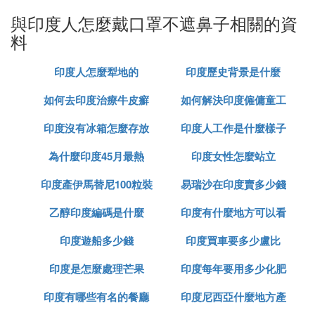
們為什麼如此不注重疫情防控
與印度人怎麼戴口罩不遮鼻子相關的資
料
印度成千上萬人不戴口罩參加葬禮，他們為什麼如此
不注重疫情防控？
印度人怎麼犁地的
印度歷史背景是什麼
一、印度成千上萬人不戴口罩參加葬禮是什麼場面？
如何去印度治療牛皮癬
如何解決印度僱傭童工
印度地區的疫情愈演愈烈，但是印度的民眾卻沒有這
樣的感覺，印度時不時的就會傳出民眾聚集在一起，
印度沒有冰箱怎麼存放
印度人工作是什麼樣子
的問題
參加活動，或者是慶祝的事情，並且還都不做防護工
作，這會讓交叉感染變得很嚴重。印度地區有一名神
為什麼印度45月最熱
食物
印度女性怎麼站立
職人員，去世了之後，就有成千上萬的人浩浩盪盪地
印度產伊馬替尼100粒裝
易瑞沙在印度賣多少錢
在大街上為這名神職人員送葬，並且在這一群人當
中，還有很多的人根本連口罩都沒有戴，看到這樣的
乙醇印度編碼是什麼
多少錢
印度有什麼地方可以看
一粒
場面，大家都覺得非常的心驚膽戰，不得不說，印度
印度遊船多少錢
印度買車要多少盧比
到太陽
人真的是膽子特別的大，在這種情況之下都敢去參加
集體活動，他們完全沒有把疫情防控這件事放在心
印度是怎麼處理芒果
印度每年要用多少化肥
裡。
印度有哪些有名的餐廳
印度尼西亞什麼地方產