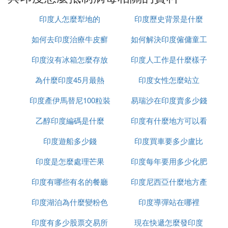
C. 印度新冠病毒死亡率再創新低，印度人
印度人怎麼犁地的
印度歷史背景是什麼
是如何防疫的
如何去印度治療牛皮癬
如何解決印度僱傭童工
相信所謂的群體免疫的說法。
印度沒有冰箱怎麼存放
印度人工作是什麼樣子
的問題
印度，被大多數人稱為是個神奇的國家，他們的所作
為什麼印度45月最熱
食物
印度女性怎麼站立
所為都和常理所違背，做出一些常人難以理解的事
情，在抗疫方面的舉動也是如此。印度近日發出了讓
印度產伊馬替尼100粒裝
易瑞沙在印度賣多少錢
世界人民都難以理解的觀點，印度專家認為，現在印
乙醇印度編碼是什麼
多少錢
印度有什麼地方可以看
一粒
度本土已有十億人對新冠病毒實現了所謂的自然免
疫，不用接種新冠疫苗，因為這種做法對當地人民是
印度遊船多少錢
印度買車要多少盧比
到太陽
不道德的行為。此言論一出立刻引起世界人民的嘩
然。有人評論說這種觀點和英國人所相信的群體免疫
印度是怎麼處理芒果
印度每年要用多少化肥
有什麼區別嗎？
印度有哪些有名的餐廳
印度尼西亞什麼地方產
國際社會對印度的群體免疫的說法也有質疑，很多人
印度湖泊為什麼變粉色
印度導彈站在哪裡
榴槤
不相信印度人民已經具備所謂的群體免疫的能力，認
為這種說法就是印政府在為自己的抗疫不力而甩鍋。
印度有多少股票交易所
現在快遞怎麼發印度