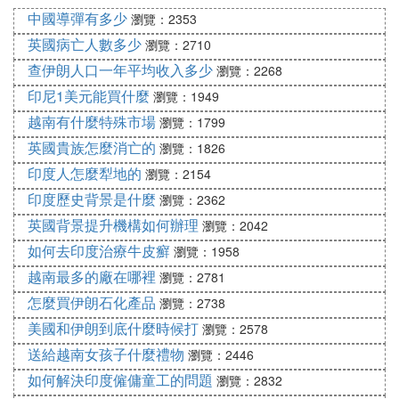
浴。印度人火化屍體之後會將骨灰撒入恆河中，他們
中國導彈有多少
瀏覽：2353
認為這樣做以後會投胎到最高等級。印度基本所有生
英國病亡人數多少
瀏覽：2710
活污水也會排至恆河中，但這些並不影響恆河在印度
查伊朗人口一年平均收入多少
瀏覽：2268
人心目中神聖的位置。
印尼1美元能買什麼
瀏覽：1949
之所以印度人對於恆河有如此深的信仰，是因為其對
越南有什麼特殊市場
瀏覽：1799
於宗教信仰比較虔誠，古印度是各宗教發源地，正是
英國貴族怎麼消亡的
瀏覽：1826
因為那份執著的信任，印度人民才會如此相信恆河水
印度人怎麼犁地的
瀏覽：2154
能夠凈化一切，趕走新冠病毒。
印度歷史背景是什麼
瀏覽：2362
E. 可致印度平均壽命縮短9年，比新冠可怕
英國背景提升機構如何辦理
瀏覽：2042
的事情來臨，印度該如何應對
如何去印度治療牛皮癬
瀏覽：1958
越南最多的廠在哪裡
瀏覽：2781
又一危險病原在印度擴散，它就是結核病，比新冠病
怎麼買伊朗石化產品
瀏覽：2738
毒更加可怕。據了解，在印度一共有270萬名結核病
美國和伊朗到底什麼時候打
患者，每年更是有40多萬人因為治療不及時而死亡。
瀏覽：2578
更有專家斷言，結核病可能導致印度人平均壽命縮短
送給越南女孩子什麼禮物
瀏覽：2446
9年。如此危機對於印度政府來講，無疑是面臨著最
如何解決印度僱傭童工的問題
瀏覽：2832
佳嚴峻的考驗，究竟該如何應對筆者提出以下幾點建