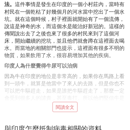
這件事情是發生在印度的一個小村莊內，當時有
法。
村民在一個乾枯了好幾個月的河水當中挖出了一個水
坑。就在這個時候，村子裡面就開始有了一個流傳，
說這是神奇的水，而這個水是能治好新冠的。這樣的
傳聞說出去了之後也來了很多的村民來到了這個河
床，開始繼續的挖坑，並且他們就會蹲在這裡面去喝
水。而當地的相關部門也提示，這裡面有很多不明的
物質，如果飲用了水，很容易增加其他的疾病。
印度人為什麼覺得牛尿可以治病
因為牛在印度的地位是非常高的，如果你在馬路上看
到一頭牛，就算是他當中了來人的去路，但是你也不
可以把牛驅趕走，如果是誰把牛驅趕走了，那麼一定
會受到很多人的譴責，甚至毒打。所以他們堅信牛是
可以給他們帶來好運和富貴的，那麼牛的尿就是可以
閱讀全文
治病的。每一個國家都有自己不一樣的文化，也許對
於我們來講是非常不理解的，但是對於印度人來說，
他們是非常堅信不疑的。
與印度怎麼抵制病毒相關的資料