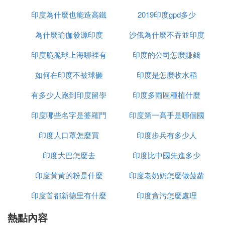
而且，印政府如果真的放棄對底層平民接種新冠疫苗
的話，很可能造成疫情再次泛濫。
印度為什麼也能造高鐵
2019印度gpd多少
為什麼瑜伽發源印度
沙俄為什麼不吞並印度
D. 印度民眾喝恆河水對抗新冠病毒，為何
印度人如此的瘋狂
印度脆脆球上海哪裡有
印度的公司怎麼賺錢
印度民眾喝恆河水抵抗新冠
如何在印度不被球砸
印度是怎麼收水稻
如今印度疫情肆虐，淪為中國家媒體口中“人間煉
有多少人跑到印度留學
印度多雨區種植什麼
獄”。疫情疫情期間，我國公眾都是採用戴口罩、不
聚集、控人流、嚴格遵守疫情防控准則等科學的方
印度哪些名字是婆羅門
印度第一高手是哪個國
法，全民團結與病毒作斗爭。但疫情仍然抵擋不了印
印度人口罩怎麼買
種姓
印度步兵有多少人
家
度人宗教集會活動，他們認為牛尿和恆河水能夠有效
抵抗疫。印度作為一個人口大國，就像埋在疫情期間
印度大巴怎麼去
印度比中國先進多少
的定時炸彈，如果疫情控制不得當，局面會一發不可
印度黃黃的粉是什麼
印度老奶奶怎麼做菠蘿
收拾。但就是這個危機四伏的國家，在今年四月疫情
肆虐，難以掌控。
印度首都新德里有什麼
印度貪污怎麼處理
在大家眼中，恆河水不衛生，條件特別差，印度人不
熱點內容
政策
僅在河中洗澡，就連他們的聖物牛也在其中泡澡沐