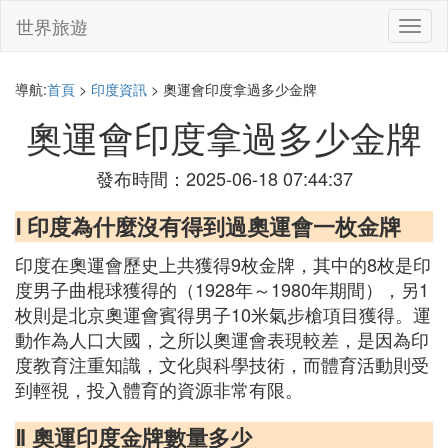
世界旅遊
切
換
導
航
導航:
首頁
>
印度資訊
> 奧運會印度拿過多少金牌
奧運會印度拿過多少金牌
發布時間：2025-06-18 07:44:37
Ⅰ 印度為什麼沒有得到過奧運會一枚金牌
印度在奧運會歷史上共獲得9枚金牌，其中的8枚是印
度男子曲棍球獲得的（1928年～1980年期間），另1
枚則是北京奧運會賓得男子10米氣步槍項目獲得。運
動作為人口大國，之所以奧運會表現較差，是因為印
度教育注重知識，文化與科學技術，而體育活動則受
到輕視，投入體育的資源非常有限。
Ⅱ 奧運印度金牌數量多少