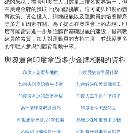
總的來說，盡管印度在人口數量上排名世界第一，但
在奧運金牌的獲取上仍面臨挑戰。這可能與印度的體
育政策、資金投入、訓練設施以及運動員的培養體系
等多方面因素有關。為了提高在奧運會上的表現，印
度可能需要進一步加強體育基礎設施的建設，提高教
練員的素質，加大對運動員的支持力度，並鼓勵更多
的年輕人參與到體育運動中來。
與奧運會印度拿過多少金牌相關的資料
印度人怎麼犁地的
印度歷史背景是什麼
如何去印度治療牛皮癬
如何解決印度僱傭童工
印度沒有冰箱怎麼存放
印度人工作是什麼樣子
的問題
為什麼印度45月最熱
食物
印度女性怎麼站立
印度產伊馬替尼100粒裝
易瑞沙在印度賣多少錢
乙醇印度編碼是什麼
多少錢
印度有什麼地方可以看
一粒