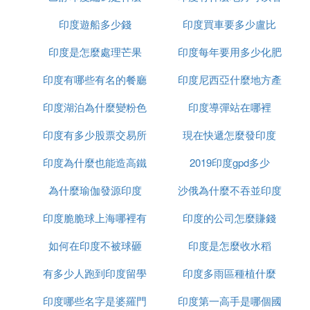
印度遊船多少錢
印度買車要多少盧比
到太陽
印度是怎麼處理芒果
印度每年要用多少化肥
印度有哪些有名的餐廳
印度尼西亞什麼地方產
印度湖泊為什麼變粉色
印度導彈站在哪裡
榴槤
印度有多少股票交易所
現在快遞怎麼發印度
印度為什麼也能造高鐵
2019印度gpd多少
為什麼瑜伽發源印度
沙俄為什麼不吞並印度
印度脆脆球上海哪裡有
印度的公司怎麼賺錢
如何在印度不被球砸
印度是怎麼收水稻
有多少人跑到印度留學
印度多雨區種植什麼
印度哪些名字是婆羅門
印度第一高手是哪個國