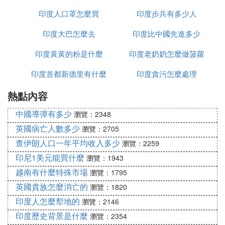
印度人口罩怎麼買
種姓
印度步兵有多少人
家
印度大巴怎麼去
印度比中國先進多少
印度黃黃的粉是什麼
印度老奶奶怎麼做菠蘿
印度首都新德里有什麼
印度貪污怎麼處理
熱點內容
政策
中國導彈有多少
瀏覽：2348
英國病亡人數多少
瀏覽：2705
查伊朗人口一年平均收入多少
瀏覽：2259
印尼1美元能買什麼
瀏覽：1943
越南有什麼特殊市場
瀏覽：1795
英國貴族怎麼消亡的
瀏覽：1820
印度人怎麼犁地的
瀏覽：2146
印度歷史背景是什麼
瀏覽：2354