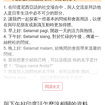
1. 在印度尼西亞語的社交場合中，與人交流並拜訪他
人是日常生活中必不可少的部分。
2. 讓我們一起探索一些基本的問候和會面用語，以便
在與印尼朋友或新識互動時更加得體。
3. 早上好: Selamat pagi, 開啟一天的活力與熱情。
4. 下午好: Selamat siang, 對於忙碌的午後，傳遞一
絲輕松的問候。
5. 晚上好: Selamat malam, 給晚間的會面帶來溫馨的
問候。
6. 當你想要介紹自己時，可以這樣說:你的名字是什
麼？: "Siapa nama Anda?"
7. 而當別人詢問你的名字時，你可以回答:我叫___:
"Nama saya ___"，請記得用你的名字填空。
8. 在對話中，如果需要表達沒有聽清或道歉，可以使
閱讀全文
用:對不起，我沒聽見: "Maaf, saya tidak dengar"，展
現出你的謙遜和尊重。
9. 關心對方的生活狀態，可以這樣問候:你好嗎？: "A
與下午好印度話怎麼說相關的資料