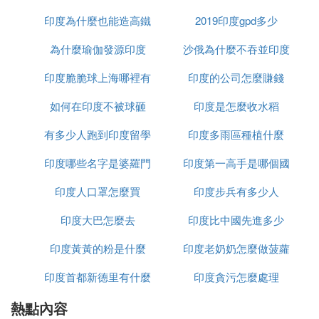
ma saya.....=我的名字叫...
印度為什麼也能造高鐵
2019印度gpd多少
satu=1 a=2 tiga=3 empat=4 lima=5 enam=6
tujuh=7 lapan=8 sembilan=9 sepuluh=10
為什麼瑜伽發源印度
沙俄為什麼不吞並印度
seratus=100 seribu=1000
印度脆脆球上海哪裡有
印度的公司怎麼賺錢
saya=我 dia/beliau=她/他 mereka=他們 kami/kita=我
們/大家 kamu=你們/你
如何在印度不被球砸
印度是怎麼收水稻
awak/engkau=你 ibu/emak=媽媽 ayah/bapa=爸爸 d
有多少人跑到印度留學
印度多雨區種植什麼
atuk=爺爺 nenek=奶奶.....
印度哪些名字是婆羅門
印度第一高手是哪個國
D. 印度打招呼怎麼說翻譯
印度人口罩怎麼買
種姓
印度步兵有多少人
家
問題一：我想和印度鄰居打招呼，我該怎麼說？ 印
度人絕大多數是英語，用英語就行了，如果不是印度
印度大巴怎麼去
印度比中國先進多少
語和印尼語你肯定不會，就不用想了。至於薩瓦迪
印度黃黃的粉是什麼
印度老奶奶怎麼做菠蘿
卡。。。。。。樓上各位神童看來認為人妖已經跨出
泰國，走向世界了，你讓印度人民情何以堪
印度首都新德里有什麼
印度貪污怎麼處理
問題二：孟加拉，巴基斯坦，印度 當地語言的你好
熱點內容
政策