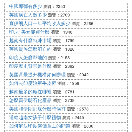
及再見怎麼說？ 孟加拉 和巴基斯坦都為 *** 國家，
中國導彈有多少
瀏覽：2353
所以見面打招呼一般為「ASALAMUALIKUM,啊色拉
英國病亡人數多少
瀏覽：2709
姆哇里庫姆」 再見一般為「KUODAHOFIS 闊達夯費
查伊朗人口一年平均收入多少
斯」
瀏覽：2266
印度分位印度和 *** 兩大教， *** 可採用上面方式，
印尼1美元能買什麼
瀏覽：1948
印度教和印度一般人一般都可以說HELLO， 再見AP
越南有什麼特殊市場
瀏覽：1799
DEIGEI 啊潑 地KEI
英國貴族怎麼消亡的
瀏覽：1826
當然，他們都是英國曾經殖民地， HELLO ,BYEBYE
印度人怎麼犁地的
瀏覽：2153
都通用，不過你用上面會增加親近感。
印度歷史背景是什麼
瀏覽：2362
英國背景提升機構如何辦理
瀏覽：2042
問題三：印度打招呼是雙手合起來，中國古代禮儀怎
麼打招呼？ 抱拳行禮
如何去印度治療牛皮癬
瀏覽：1958
越南最多的廠在哪裡
瀏覽：2781
問題四：中國、印度、美國年輕人打招呼時說的話
怎麼買伊朗石化產品
瀏覽：2738
中國人：嘿嘿，哇塞，好久不見啦，幹嘛去啦~~
美國和伊朗到底什麼時候打
瀏覽：2578
美國人：hey, what's up bro/man?
送給越南女孩子什麼禮物
瀏覽：2445
hey, e, how's you功 day?
如何解決印度僱傭童工的問題
瀏覽：2830
hey, how do you up to?