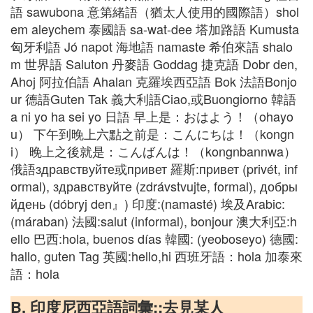
語 sawubona 意第緒語（猶太人使用的國際語）shol
em aleychem 泰國語 sa-wat-dee 塔加路語 Kumusta
匈牙利語 Jó napot 海地語 namaste 希伯來語 shalo
m 世界語 Saluton 丹麥語 Goddag 捷克語 Dobr den,
Ahoj 阿拉伯語 Ahalan 克羅埃西亞語 Bok 法語Bonjo
ur 德語Guten Tak 義大利語Ciao,或Buongiorno 韓語
a ni yo ha sei yo 日語 早上是：おはよう！（ohayo
u） 下午到晚上六點之前是：こんにちは！（kongn
i） 晚上之後就是：こんばんは！（kongnbannwa）
俄語здравствуйте或привет 羅斯:привет (privét, inf
ormal), здравствуйте (zdrávstvujte, formal), добры
йдень (dóbryj den』) 印度:(namasté) 埃及Arabic:
(máraban) 法國:salut (informal), bonjour 澳大利亞:h
ello 巴西:hola, buenos días 韓國: (yeoboseyo) 德國:
hallo, guten Tag 英國:hello,hi 西班牙語：hola 加泰來
語：hola
B. 印度尼西亞語詞彙::去見某人