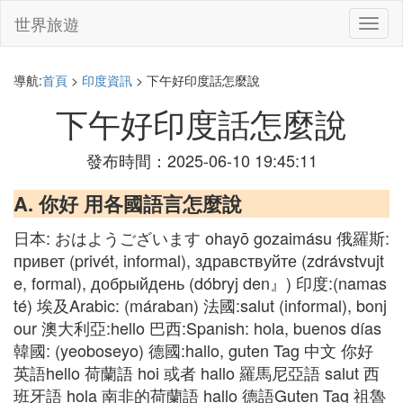
世界旅遊
切
換
導
航
導航:
首頁
>
印度資訊
> 下午好印度話怎麼說
下午好印度話怎麼說
發布時間：2025-06-10 19:45:11
A. 你好 用各國語言怎麼說
日本: おはようございます ohayō gozaimásu 俄羅斯:
привет (privét, informal), здравствуйте (zdrávstvujt
e, formal), добрыйдень (dóbryj den』) 印度:(namas
té) 埃及Arabic: (máraban) 法國:salut (informal), bonj
our 澳大利亞:hello 巴西:Spanish: hola, buenos días
韓國: (yeoboseyo) 德國:hallo, guten Tag 中文 你好
英語hello 荷蘭語 hoi 或者 hallo 羅馬尼亞語 salut 西
班牙語 hola 南非的荷蘭語 hallo 德語Guten Tag 祖魯