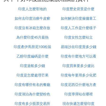
pa kabar?"，這是關心他人健康和情緒的常見表達。
10. 在會面結束時，表達愉快的氛圍和期待再次相見:
印度人怎麼犁地的
印度歷史背景是什麼
很高興見到你: "Senang bertemu dengan Anda" 或
如何去印度治療牛皮癬
如何解決印度僱傭童工
"Senang berjumpa dengan Anda"。
11. 祝你愉快: "Semoga hari Anda menyenangka
印度沒有冰箱怎麼存放
印度人工作是什麼樣子
的問題
n"，為對方的一天送上祝福。
12. 期待再見: "Sampai jumpa"，期待下一次的碰
為什麼印度45月最熱
食物
印度女性怎麼站立
面。
印度產伊馬替尼100粒裝
易瑞沙在印度賣多少錢
13. 明天見: "Sampai besok"，對未來約會的約定。
14. 再見: "Selamat tinggal"，禮貌的告別語。
乙醇印度編碼是什麼
多少錢
印度有什麼地方可以看
一粒
通過掌握這些基本的印度尼西亞語交流用語，無論是
印度遊船多少錢
印度買車要多少盧比
到太陽
在日常對話還是正式場合，你都能更自如地與印尼朋
友進行交流，增進彼此之間的友誼和理解。
印度是怎麼處理芒果
印度每年要用多少化肥
C. 誰有印度尼西亞語300句的句子
印度有哪些有名的餐廳
印度尼西亞什麼地方產
selamat datang=歡迎光臨
印度湖泊為什麼變粉色
印度導彈站在哪裡
榴槤
selamat pagi=早上好
印度有多少股票交易所
現在快遞怎麼發印度
selamat malam=晚上好 selamat petang=下午好 na