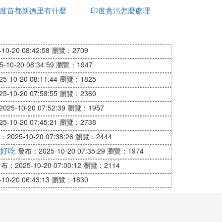
度首都新德里有什麼
印度貪污怎麼處理
政策
13年前完全形成戰力，而且，從俄羅斯訂購
上述這些裝備，再加上適合在喜馬拉雅山區
0-20 08:42:58
瀏覽：2709
。
10-20 08:34:59
瀏覽：1947
-10-20 08:11:44
瀏覽：1825
印度的工業核心地帶和軍事基地在上述導彈的
-10-20 07:58:55
瀏覽：2360
無法防禦，印度唯一的希望在於（假設）這
部出口附近的海軍基地對抗中國海軍在印度
25-10-20 07:52:39
瀏覽：1957
-10-20 07:45:21
瀏覽：2738
2025-10-20 07:38:26
瀏覽：2444
來更多的財富。
好吃
發布：2025-10-20 07:35:29
瀏覽：1974
布：2025-10-20 07:00:12
瀏覽：2114
njab University）和密蘇里大學（U
0-20 06:43:13
瀏覽：1830
邊界附近的印度駐軍總和將達到60萬。印度
，130架F-16C/D或F-18E/F，200架蘇