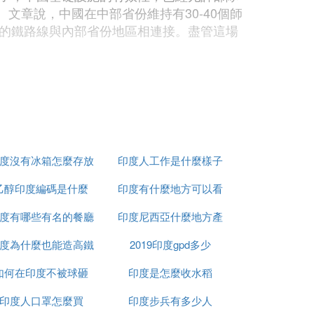
文章說，中國在中部省份維持有30-40個師
的鐵路線與內部省份地區相連接。盡管這場
所變化。印度在東段地區維持30000部隊，
。在過去30年來，印度與中國舉行了13次高
在喜馬拉雅山區進行作戰訓練，還將增派兩
度沒有冰箱怎麼存放
印度人工作是什麼樣子
段邊界的拉達克地區。在東部，三個曾被廢棄
被升級成能夠起降蘇-30戰機，這個機場是
乙醇印度編碼是什麼
食物
印度有什麼地方可以看
-Rohtang）將拉達克與印度其他地區相
度有哪些有名的餐廳
印度尼西亞什麼地方產
到太陽
度為什麼也能造高鐵
2019印度gpd多少
榴槤
部隊在叢林和山地作戰的能力更強，1999
如何在印度不被球砸
印度是怎麼收水稻
年的地面戰中輕易地被擊敗了。中國贏得了19
且，中國士兵使用的沖鋒槍具有優勢，它們迅
印度人口罩怎麼買
印度步兵有多少人
擊步槍能夠與中國的媲美，印度的將軍們也學