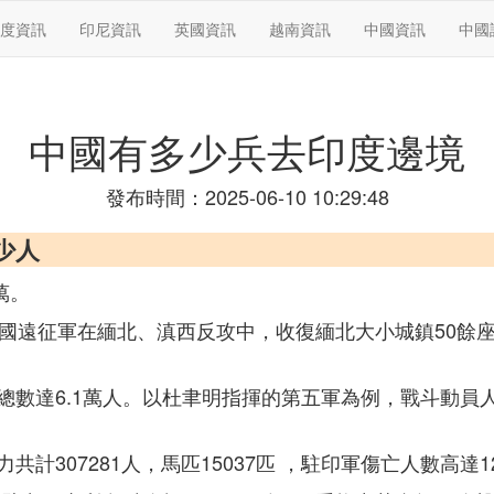
度資訊
印尼資訊
英國資訊
越南資訊
中國資訊
中國
中國有多少兵去印度邊境
發布時間：2025-06-10 10:29:48
少人
萬。
軍和中國遠征軍在緬北、滇西反攻中，收復緬北大小城鎮50餘
數達6.1萬人。以杜聿明指揮的第五軍為例，戰斗動員人數
307281人，馬匹15037匹 ，駐印軍傷亡人數高達127