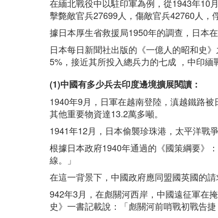
在緬北戰役中以駐印軍為例，從1943年10
擊斃敵官兵27699人，傷敵官兵42760人，
據日本厚生省救援局1950年的調查，日本在
日本每日新聞社出版的《一億人的昭和史》之《
5%，接近其所投入總兵力的七成 ，中印
(1)中國有多少兵去印度邊境擴展閱讀：
1940年9月，日軍在越南登陸，滇越鐵路
其他重要物資達13.2萬多噸。
1941年12月，日本偷襲珍珠港，太平洋
根據日本政府1940年通過的《國策綱要
線。」
在這一背景下，中國政府應同盟國英國的請求
942年3月，在彪關河西岸，中國遠征軍在
史》一書記載說：「彪關河前哨戰初戰告捷