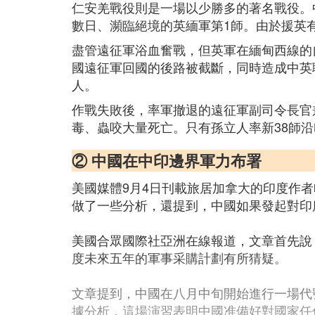
仁安羌戰役則是一場以少勝多的著名戰役。中
數日、瀕臨絕境的英緬軍第1師。由於援英
盡管遠征軍浴血奮戰，但英軍在緬甸西線的
國遠征軍回國的後路被截斷，同時造成中英
人。
作戰失敗後，率軍撤退的遠征軍副司令長官
毒、蟲咬大量死亡。只有孫立人率新38師沿
② 中國在中印邊界軍力布署
美國媒體9月4日刊載旅居加拿大的印度作者
做了一些分析，還提到，中國如果發起對印
美國合眾國際社亞洲在線報道，文章首先說
度未來五年的軍事采購計劃有所猜疑。
文章提到，中國在八月中旬開始進行一場代號為「
據分析，這場演習表明中國准備好對國家任