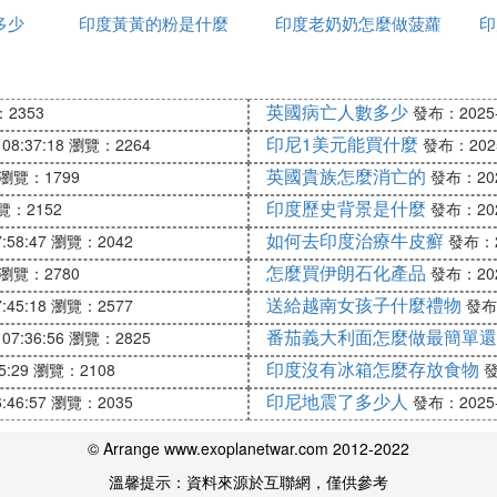
多少
印度黃黃的粉是什麼
種姓
印度老奶奶怎麼做菠蘿
家
印
事裝備，它的新下水的核動力潛艇將在2012年或者20
製的輕型戰斗機以及進口的中型戰斗機將形成戰力，所有
英國病亡人數多少
2353
發布：2025-1
前，印度軍隊的火力將達到現有的兩倍，是1962年的十倍
印尼1美元能買什麼
08:37:18
瀏覽：2264
發布：2025-
英國貴族怎麼消亡的
瀏覽：1799
發布：2025
達到1500公里的巡航導彈和印度洋上的中國海軍艦隊。
印度歷史背景是什麼
覽：2152
發布：2025
打擊精度極高。遭受200枚巡航導彈的集中攻擊時，根本
如何去印度治療牛皮癬
之後，丟掉了它們的攻擊目標。印度利用在馬六甲海峽的西
:58:47
瀏覽：2042
發布：20
怎麼買伊朗石化產品
瀏覽：2780
發布：2025
送給越南女孩子什麼禮物
:45:18
瀏覽：2577
發布：
什麼意義，中印兩國應當加大經濟和貿易往來，這可以帶
番茄義大利面怎麼做最簡單還
07:36:56
瀏覽：2825
印度沒有冰箱怎麼存放食物
5:29
瀏覽：2108
發
副總裁、前投資戰略分析家、國際關系專家，曾就讀於旁遮普大學（Pu
印尼地震了多少人
:46:57
瀏覽：2035
發布：2025-1
4年。
© Arrange www.exoplanetwar.com 2012-2022
印邊界西段的印控克什米爾駐軍40萬，到2020年和中印
溫馨提示：資料來源於互聯網，僅供參考
軍將擁有1900餘架飛機，20架F-35，20架蘇35或米格35