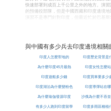
快速部署到成百上千公里之外的地方。演習計
的預備役部隊，但是中國西藏和印度邊境地
演習不是專門針對印度，但最近忙於巴基斯
文章提到，在1978年中印達成協議，兩國
在西段維持20000部隊，印度沒有在邊境
級別的邊界問題談判，最近一次是在7月份
與中國有多少兵去印度邊境相關
文章還說，對於中國的「威脅」印度有自己
印度人怎麼犁地的
印度歷史背景是
個師，此外，60000印度地面部隊將被派
的機場被激活，在西部，也有三個機場被重新
為什麼印度45月最熱
印度女性怎麼站
對中國鐵路線的一個主要威脅；印度還開始其他
印度遊船多少錢
印度買車要多少
連。
印度湖泊為什麼變粉色
印度導彈站在哪
文章接著評論說，印度的上述進展可有效地應
為什麼瑜伽發源印度
沙俄為什麼不吞並
年印度在克什米爾地區的卡吉爾（Kargil
62年的沖突，使用了經典的中國戰爭策略
有多少人跑到印度留學
印度多雨區種植
猛的火力壓倒了攜帶二戰時期「李-菲爾德