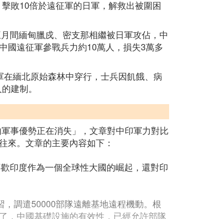
，擊敗10倍於遠征軍的日軍，解救出被圍困
五月間緬甸臘戍、密支那相繼被日軍攻佔，中
國遠征軍參戰兵力約10萬人，損失3萬多
軍在緬北原始森林中穿行，士兵因飢餓、病
人的建制。
度的軍事優勢正在消失」，文章對中印軍力對比
往來。文章的主要內容如下：
喜歡印度作為一個全球性大國的崛起，還對印
演習，調遣50000部隊遠離基地遠程機動。根
了，中國基礎設施的有效性，已經允許部隊