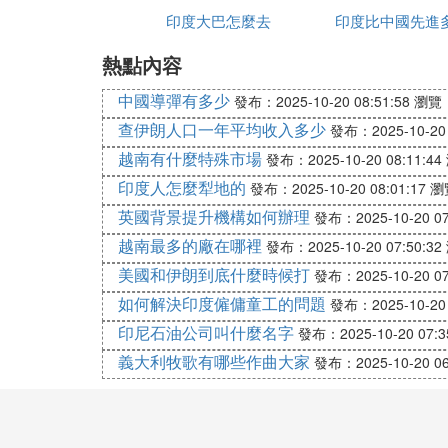
會了戰爭的藝術。
印度大巴怎麼去
印度比中國先進
熱點內容
文章提到，印度將在未來五年中接收新型的軍
的航母也將有望加入印度海軍服役，印度自
中國導彈有多少
發布：2025-10-20 08:51:58
瀏覽：
作戰的超輕型火炮將部署到位，2014年之
查伊朗人口一年平均收入多少
發布：2025-10-20 
越南有什麼特殊市場
發布：2025-10-20 08:11:44
對印度最大的威脅是從中國西藏發射的射程
印度人怎麼犁地的
發布：2025-10-20 08:01:17
瀏
射程之內，而且新型制導系統讓這些導彈的
英國背景提升機構如何辦理
些導彈在飛躍喜馬拉雅山區飛行600公里
發布：2025-10-20 07
洋的動作。
越南最多的廠在哪裡
發布：2025-10-20 07:50:32
美國和伊朗到底什麼時候打
發布：2025-10-20 07
文章最後提到，中國發起對印度的戰爭沒有
如何解決印度僱傭童工的問題
發布：2025-10-20 
印尼石油公司叫什麼名字
發布：2025-10-20 07:3
哈里·桑德（Hari Sud）是前C-I-L公司
義大利牧歌有哪些作曲大家
發布：2025-10-20 06
niversity of Missouri），旅居加拿大已有3
印度目前在中印邊界東段駐軍10萬人，在中
正在采購126架戰機，曾大江認為到2020年印度空