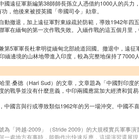
國遠征軍新編第38師師長孫立人憑借約1000人的兵力
有功，他後來被授英國「帝國司令」勛章。
自動撤退，加上遠征軍對東線疏於防範，導致1942年四
聯軍在緬甸的第一次作戰失敗。入緬作戰的這五個月里，中
兼第5軍軍長杜聿明從緬甸北部繞道回國。撤退中，遠征
印緬邊境的山林地帶進入印度，較為完整地保持了7000
哈里·桑德（Hari Sud）的文章，文章題為「中國對印
度的戰爭並沒有什麼意義，中印兩國應當加大經濟和貿易
，中國言與行或導致類似1962年的另一場沖突。中國不
跨越-2009」（Stride 2009）的大規模實兵軍事
何一處地方有事時，能夠作出快速反應，這場演習還展現