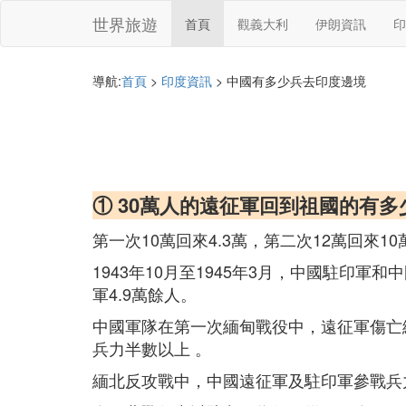
世界旅遊
首頁
觀義大利
伊朗資訊
印
導航:
首頁
>
印度資訊
> 中國有多少兵去印度邊境
① 30萬人的遠征軍回到祖國的有多
第一次10萬回來4.3萬，第二次12萬回來10
1943年10月至1945年3月，中國駐印
軍4.9萬餘人。
中國軍隊在第一次緬甸戰役中，遠征軍傷亡總
兵力半數以上 。
緬北反攻戰中，中國遠征軍及駐印軍參戰兵力共計