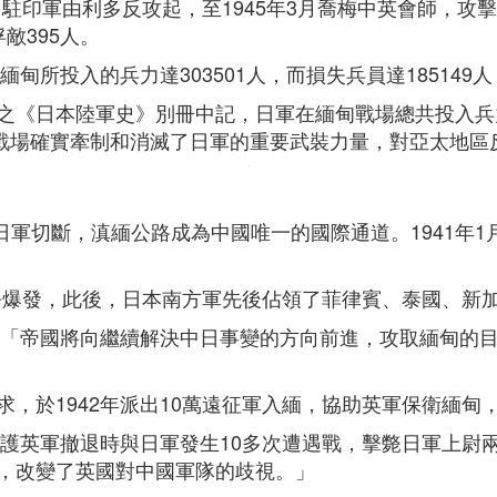
月駐印軍由利多反攻起，至1945年3月喬梅中英會師，攻擊
俘敵395人。
緬甸所投入的兵力達303501人，而損失兵員達185149
日本陸軍史》別冊中記，日軍在緬甸戰場總共投入兵力2308
緬戰場確實牽制和消滅了日軍的重要武裝力量，對亞太地區
被日軍切斷，滇緬公路成為中國唯一的國際通道。1941年
戰爭爆發，此後，日本南方軍先後佔領了菲律賓、泰國、新
》：「帝國將向繼續解決中日事變的方向前進，攻取緬甸的
，於1942年派出10萬遠征軍入緬，協助英軍保衛緬
掩護英軍撤退時與日軍發生10多次遭遇戰，擊斃日軍上尉
，改變了英國對中國軍隊的歧視。」