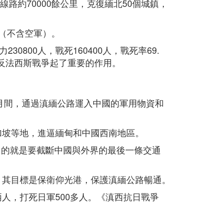
線路約70000餘公里，克復緬北50個城鎮，
人（不含空軍）。
00人，戰死160400人，戰死率69.
反法西斯戰爭起了重要的作用。
1月間，通過滇緬公路運入中國的軍用物資和
加坡等地，進逼緬甸和中國西南地區。
目的就是要截斷中國與外界的最後一條交通
甸，其目標是保衛仰光港，保護滇緬公路暢通。
兩人，打死日軍500多人。《滇西抗日戰爭