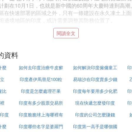
劃在10月1日，也就是新中國的60周年大慶時達到高潮。
區在快速部署的區域之外，只有一條建設在永久凍土上面
坦邊境地區的印度，或許需要調整其防務位置了。
閱讀全文
將在喜馬拉雅山區維持現狀，避免軍事建設。1998年事情有
地區修築新的公路和提升基礎設施，事後表明這是一個錯誤
，但成果寥寥。
的資料
的評估，已決定尋求在邊界地區的軍事建設。八個山地師
什麼
如何去印度治療牛皮癬
如何解決印度僱傭童工
印
往靠近達旺地區的東部邊界，還有20000部隊將增派到西
啟用，距離中國西藏邊界只有200公里的一個主要機場將
立
印度產伊馬替尼100粒
易瑞沙在印度賣多少錢
的問題
一些公路的建設，其中一條將通過馬拉里-若唐山Manali
盧比
印度是怎麼處理芒果
裝多少錢
印度每年要用多少化肥
一粒
印
裡
印度有多少股票交易所
現在快遞怎麼發印度
印
對中國現有的優勢，此外，與1962年的時候相比，印度
印度
印度脆脆球上海哪裡有
印度的公司怎麼賺錢
）沖突中的表現大概向中國表明，印度已經不會像在1962
，在地面戰中，印度的士兵由並不能勝任的將軍指揮，而
什麼
印度哪些名字是婆羅門
印度第一高手是哪個國
」步槍的印度兵。但是，事情已經發生了變化，印度的突