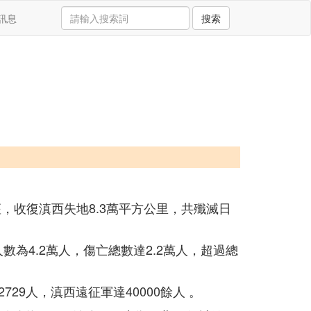
訊息
搜索
座，收復滇西失地8.3萬平方公里，共殲滅日
為4.2萬人，傷亡總數達2.2萬人，超過總
29人，滇西遠征軍達40000餘人 。