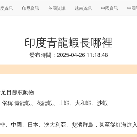
度資訊
印尼資訊
英國資訊
越南資訊
中國資訊
中國
印度青龍蝦長哪裡
發布時間：2025-04-26 11:18:48
us 十足目節肢動物
俗稱 青龍蝦、花龍蝦、山蝦、大和蝦、沙蝦
，
非、中國、日本、澳大利亞、斐濟群島，甚至從紅海進