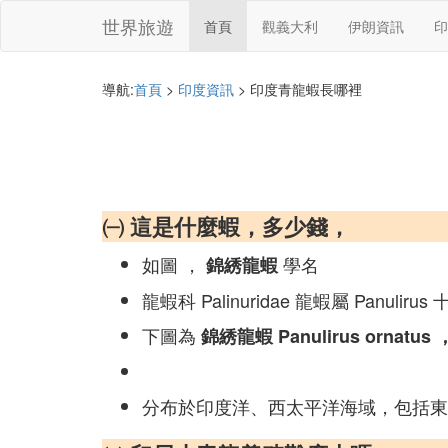
世界旅遊
首頁
觀義大利
伊朗資訊
印
導航:
首頁
>
印度資訊
> 印度青龍蝦長哪裡
㈠ 這是什麼蝦，多少錢，
如圖 ，
學名
錦綉龍蝦
龍蝦科 Palinuridae 龍蝦屬 Panulir
下圖為
錦綉龍蝦 Panulirus ornatus 
分布於印度洋、西太平洋海域，包括東