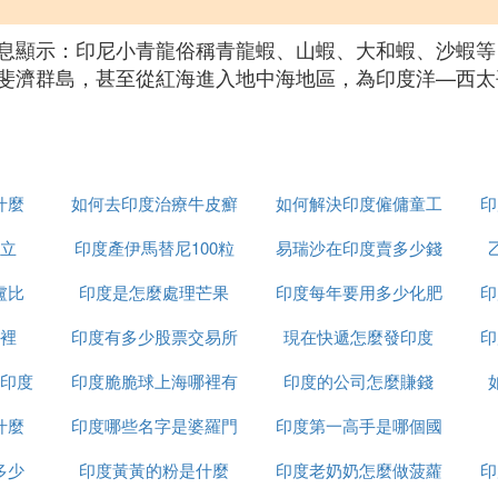
息顯示：印尼小青龍俗稱青龍蝦、山蝦、大和蝦、沙蝦等
斐濟群島，甚至從紅海進入地中海地區，為印度洋—西太
什麼
如何去印度治療牛皮癬
如何解決印度僱傭童工
印
立
印度產伊馬替尼100粒
易瑞沙在印度賣多少錢
的問題
盧比
印度是怎麼處理芒果
裝多少錢
印度每年要用多少化肥
一粒
印
裡
印度有多少股票交易所
現在快遞怎麼發印度
印
印度
印度脆脆球上海哪裡有
印度的公司怎麼賺錢
什麼
印度哪些名字是婆羅門
印度第一高手是哪個國
多少
印度黃黃的粉是什麼
種姓
印度老奶奶怎麼做菠蘿
家
印