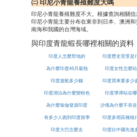
㈡ 印尼小青龍養殖難度大嗎
印尼小青龍養殖難度不大。根據查詢相關信
印尼小青龍主要分布在東非到日本、澳洲和
南海和我國的台灣海域。
與印度青龍蝦長哪裡相關的資料
印度人怎麼犁地的
印度歷史背景是
為什麼印度45月最熱
印度女性怎麼站
印度遊船多少錢
印度買車要多少
印度湖泊為什麼變粉色
印度導彈站在哪
為什麼瑜伽發源印度
沙俄為什麼不吞並
有多少人跑到印度留學
印度多雨區種植
印度大巴怎麼去
印度比中國先進