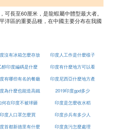
，可長至60厘米，是龍蝦屬中體型最大者。
平洋區的重要品種，在中國主要分布在我國
度沒有冰箱怎麼存放
印度人工作是什麼樣子
乙醇印度編碼是什麼
食物
印度有什麼地方可以看
度有哪些有名的餐廳
印度尼西亞什麼地方產
到太陽
度為什麼也能造高鐵
2019印度gpd多少
榴槤
如何在印度不被球砸
印度是怎麼收水稻
印度人口罩怎麼買
印度步兵有多少人
度首都新德里有什麼
印度貪污怎麼處理