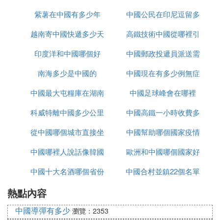
紫薯在中國有多少年
少米
中國公民在印尼逗留多
錢
越南寄中國快遞多少天
高鐵技術中國從哪裡引
久
印度洋和中國哪個好
中國郵政投遞員派送需
進
南海多少是中國的
中國現在有多少例無症
要多久
中國最大屯糧庫在湖南
中國足球峰會在哪裡
狀感染者
科威特離中國多少公里
哪裡
中國高鐵一小時收費多
從中國哪個城市直接坐
中國幫助哪個國家疫情
少
中國哪裡人說話像韓國
大巴去越南
歐洲和中國哪個國家好
中國十大名酒哪個省份
話
中國合村並鎮22個名單
玩
熱點內容
最多
進入哪個省
中國導彈有多少
瀏覽：2353