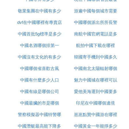
敬業集團在中國有多少
游遍中國每個城市需要
達
dvf在中國哪裡有專賣店
辦事處
中國哪個派出所所長警
多久
中國首批5g標準是多少
南航中國官網電話是多
銜最高
中國名酒哪個排第一
航拍中國下載在哪裡
少錢
中國沒有文化的有多少
韓國寄手機到中國多久
中國哪個省喜歡古風
中國南北太陽輻射哪個
中國有什麼多少人口
魅力中國城在哪裡可以
大
中國有線是哪個公司
愛他美海運到中國要多
看
中國最臟的市是哪個
印尼在中國哪個邊境
久
警察模擬器中國特警哪
崽崽點贊中國游在哪裡
中國潛艇最高能下降多
裡下載
中國黃金一年能掙多少