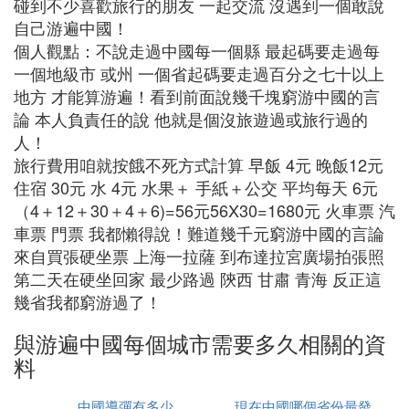
碰到不少喜歡旅行的朋友 一起交流 沒遇到一個敢說
自己游遍中國！
個人觀點：不說走過中國每一個縣 最起碼要走過每
一個地級市 或州 一個省起碼要走過百分之七十以上
地方 才能算游遍！看到前面說幾千塊窮游中國的言
論 本人負責任的說 他就是個沒旅遊過或旅行過的
人！
旅行費用咱就按餓不死方式計算 早飯 4元 晚飯12元
住宿 30元 水 4元 水果＋ 手紙＋公交 平均每天 6元
（4＋12＋30＋4＋6)=56元56X30=1680元 火車票 汽
車票 門票 我都懶得說！難道幾千元窮游中國的言論
來自買張硬坐票 上海一拉薩 到布達拉宮廣場拍張照
第二天在硬坐回家 最少路過 陝西 甘肅 青海 反正這
幾省我都窮游過了！
與游遍中國每個城市需要多久相關的資
料
中國導彈有多少
現在中國哪個省份最發