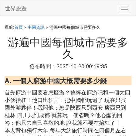
世界旅遊
切
換
導
航
導航:
首頁
>
中國資訊
> 游遍中國每個城市需要多久
游遍中國每個城市需要多
久
發布時間：2025-10-20 00:19:35
A. 一個人窮游中國大概需要多少錢
首先窮游中國要看怎麼游？曾經在窮游吧和一個大四
小伙抬杠！他口出狂言：把中國都玩遍了 現在只找
國外游夥伴！我問他：您是陝西只到西安 廣西只到
桂林 四川只到成都 就算玩一個省嗎？他心虛的回
答：他只去自己喜歡的地 說我就不要在抬杠了！
本人背包獨行六年 每年大約旅行時間在四個月左右