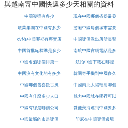
與越南寄中國快遞多少天相關的資料
中國導彈有多少
現在中國哪個省份最發
敬業集團在中國有多少
游遍中國每個城市需要
達
dvf在中國哪裡有專賣店
辦事處
中國哪個派出所所長警
多久
中國首批5g標準是多少
南航中國官網電話是多
銜最高
中國名酒哪個排第一
航拍中國下載在哪裡
少錢
中國沒有文化的有多少
韓國寄手機到中國多久
中國哪個省喜歡古風
中國南北太陽輻射哪個
中國有什麼多少人口
魅力中國城在哪裡可以
大
中國有線是哪個公司
愛他美海運到中國要多
看
中國最臟的市是哪個
印尼在中國哪個邊境
久