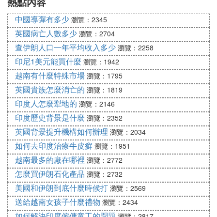
熱點內容
中國導彈有多少
瀏覽：2345
英國病亡人數多少
瀏覽：2704
查伊朗人口一年平均收入多少
瀏覽：2258
印尼1美元能買什麼
瀏覽：1942
越南有什麼特殊市場
瀏覽：1795
英國貴族怎麼消亡的
瀏覽：1819
印度人怎麼犁地的
瀏覽：2146
印度歷史背景是什麼
瀏覽：2352
英國背景提升機構如何辦理
瀏覽：2034
如何去印度治療牛皮癬
瀏覽：1951
越南最多的廠在哪裡
瀏覽：2772
怎麼買伊朗石化產品
瀏覽：2732
美國和伊朗到底什麼時候打
瀏覽：2569
送給越南女孩子什麼禮物
瀏覽：2434
如何解決印度僱傭童工的問題
瀏覽：2817