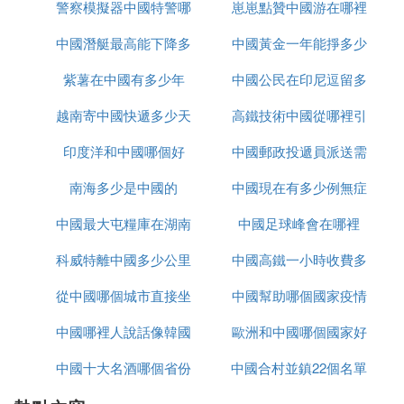
警察模擬器中國特警哪
崽崽點贊中國游在哪裡
中國潛艇最高能下降多
裡下載
中國黃金一年能掙多少
紫薯在中國有多少年
少米
中國公民在印尼逗留多
錢
越南寄中國快遞多少天
高鐵技術中國從哪裡引
久
印度洋和中國哪個好
中國郵政投遞員派送需
進
南海多少是中國的
中國現在有多少例無症
要多久
中國最大屯糧庫在湖南
中國足球峰會在哪裡
狀感染者
科威特離中國多少公里
哪裡
中國高鐵一小時收費多
從中國哪個城市直接坐
中國幫助哪個國家疫情
少
中國哪裡人說話像韓國
大巴去越南
歐洲和中國哪個國家好
中國十大名酒哪個省份
話
中國合村並鎮22個名單
玩
最多
進入哪個省