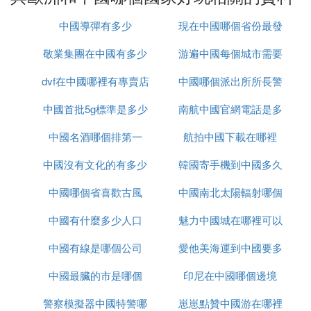
內羅畢隨處可見50、60年代的英式建築。自60年代
獨立以後，沒有什麼發展，貧窮依然是肯亞的標志。
中國導彈有多少
現在中國哪個省份最發
在內羅畢，有數以5萬的中國人，從事商業和實業，
敬業集團在中國有多少
游遍中國每個城市需要
達
除此之外80%的賭場都是中國人開的。中國人在肯亞
的社會地位很高，源於中國人在肯亞的經濟地位，同
dvf在中國哪裡有專賣店
辦事處
中國哪個派出所所長警
多久
時也得益於Jacky Chen 的KONGFU 風靡非洲大陸。
中國首批5g標準是多少
南航中國官網電話是多
銜最高
當黑人兄弟得知你come from China 他必然會詢問討
教有關Chinese Kongfu的事兒。在黑人的印象里，每
中國名酒哪個排第一
航拍中國下載在哪裡
少錢
一個中國人都身懷絕技。 飲食：如果跟團走，你需
要享受好幾天英式美食，黃油，烤肉，羅非魚幾乎是
中國沒有文化的有多少
韓國寄手機到中國多久
每餐必有。除此之外，還可以在內羅畢享用野生動物
中國哪個省喜歡古風
中國南北太陽輻射哪個
燒烤，但價格不菲
中國有什麼多少人口
魅力中國城在哪裡可以
大
中國有線是哪個公司
愛他美海運到中國要多
看
中國最臟的市是哪個
印尼在中國哪個邊境
久
警察模擬器中國特警哪
崽崽點贊中國游在哪裡