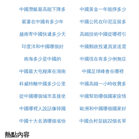
中國潛艇最高能下降多
裡下載
中國黃金一年能掙多少
紫薯在中國有多少年
少米
中國公民在印尼逗留多
錢
越南寄中國快遞多少天
高鐵技術中國從哪裡引
久
印度洋和中國哪個好
中國郵政投遞員派送需
進
南海多少是中國的
中國現在有多少例無症
要多久
中國最大屯糧庫在湖南
中國足球峰會在哪裡
狀感染者
科威特離中國多少公里
哪裡
中國高鐵一小時收費多
從中國哪個城市直接坐
中國幫助哪個國家疫情
少
中國哪裡人說話像韓國
大巴去越南
歐洲和中國哪個國家好
中國十大名酒哪個省份
話
中國合村並鎮22個名單
玩
熱點內容
最多
進入哪個省