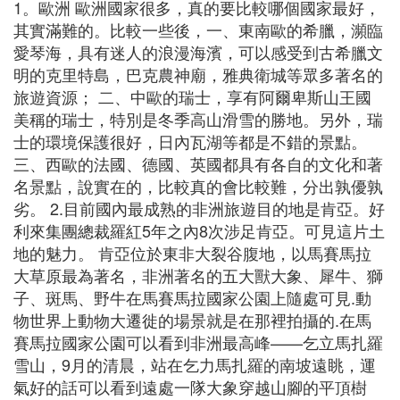
1。歐洲 歐洲國家很多，真的要比較哪個國家最好，
其實滿難的。比較一些後，一、東南歐的希臘，瀕臨
愛琴海，具有迷人的浪漫海濱，可以感受到古希臘文
明的克里特島，巴克農神廟，雅典衛城等眾多著名的
旅遊資源； 二、中歐的瑞士，享有阿爾卑斯山王國
美稱的瑞士，特別是冬季高山滑雪的勝地。另外，瑞
士的環境保護很好，日內瓦湖等都是不錯的景點。
三、西歐的法國、德國、英國都具有各自的文化和著
名景點，說實在的，比較真的會比較難，分出孰優孰
劣。 2.目前國內最成熟的非洲旅遊目的地是肯亞。好
利來集團總裁羅紅5年之內8次涉足肯亞。可見這片土
地的魅力。 肯亞位於東非大裂谷腹地，以馬賽馬拉
大草原最為著名，非洲著名的五大獸大象、犀牛、獅
子、斑馬、野牛在馬賽馬拉國家公園上隨處可見.動
物世界上動物大遷徙的場景就是在那裡拍攝的.在馬
賽馬拉國家公園可以看到非洲最高峰——乞立馬扎羅
雪山，9月的清晨，站在乞力馬扎羅的南坡遠眺，運
氣好的話可以看到遠處一隊大象穿越山腳的平頂樹