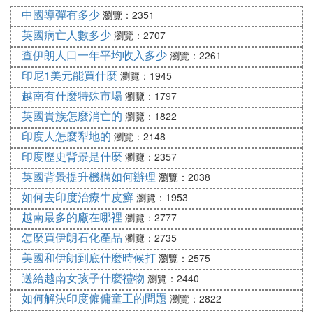
中國導彈有多少
瀏覽：2351
英國病亡人數多少
瀏覽：2707
查伊朗人口一年平均收入多少
瀏覽：2261
印尼1美元能買什麼
瀏覽：1945
越南有什麼特殊市場
瀏覽：1797
英國貴族怎麼消亡的
瀏覽：1822
印度人怎麼犁地的
瀏覽：2148
印度歷史背景是什麼
瀏覽：2357
英國背景提升機構如何辦理
瀏覽：2038
如何去印度治療牛皮癬
瀏覽：1953
越南最多的廠在哪裡
瀏覽：2777
怎麼買伊朗石化產品
瀏覽：2735
美國和伊朗到底什麼時候打
瀏覽：2575
送給越南女孩子什麼禮物
瀏覽：2440
如何解決印度僱傭童工的問題
瀏覽：2822