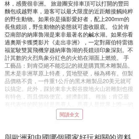
林，感覺很非洲。 旅遊團安排車頂可以打開的豐田
麵包或越野車，遊客可以最大限度的近距離接觸純粹
的野生動物。如果你是攝影愛好者，配上200mm的
長焦鏡頭，野生動物的姿態就可盡收眼底。 位於肯
亞南部的納庫魯湖是東非最著名的鹹水湖。如果你看
過奧斯卡獲獎影片《走出非洲》，一定對羅伯特雷德
福駕駛雙翼飛機穿越納庫魯湖的長鏡頭印象深刻。不
計其數的火烈鳥象分紅色的火焰在湖面上燃燒。 手
工藝品：到肯亞絕不能忘記的就是購買黑木雕製品。
黑木是非洲草原上特產，質地堅硬，極為稀有。但製
品價格不貴，一件重1公斤的黑木雕製品20美元就可
以搞定。此外，踩於東非大裂谷腹地火山岩雕刻也很
有特色，而且價格便宜。經濟劃算。 種族：肯亞最
有代表性的民族就是馬賽人。馬賽人是世界上唯一的
可以僅用一支長矛就可以獵殺雄獅的驃悍民族。隨著
閱讀全文
旅遊業的發展，居住在原始部落里的馬賽人也把旅遊
當成的主業，參觀原汁原味的馬賽部落需要20美元/
人。 社會形態：肯亞曾是英國的殖民地，肯亞首都
與歐洲和中國哪個國家好玩相關的資料