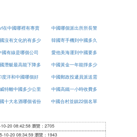
dvf在中國哪裡有專賣
中國哪個派出所所長警
國沒有文化的有多少
店
韓國寄手機到中國多久
銜最高
中國有線是哪個公司
愛他美海運到中國要多
國潛艇最高能下降多
中國黃金一年能掙多少
久
印度洋和中國哪個好
少米
中國郵政投遞員派送需
錢
威特離中國多少公里
中國高鐵一小時收費多
要多久
國十大名酒哪個省份
中國合村並鎮22個名單
少
最多
進入哪個省
0-20 08:42:58
瀏覽：2705
10-20 08:34:59
瀏覽：1943