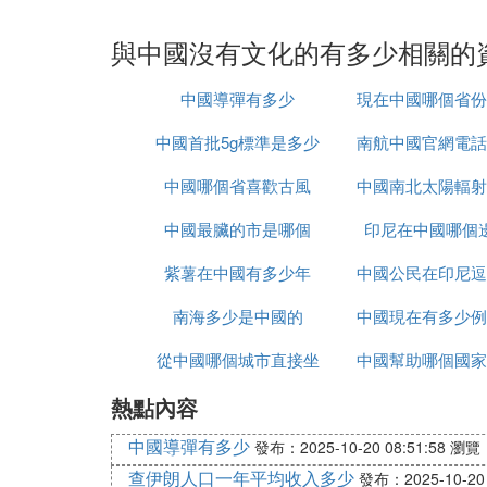
與中國沒有文化的有多少相關的
中國導彈有多少
現在中國哪個省份
中國首批5g標準是多少
南航中國官網電話
達
中國哪個省喜歡古風
中國南北太陽輻射
少錢
中國最臟的市是哪個
印尼在中國哪個
大
紫薯在中國有多少年
中國公民在印尼逗
南海多少是中國的
中國現在有多少例
久
從中國哪個城市直接坐
中國幫助哪個國家
狀感染者
熱點內容
大巴去越南
中國導彈有多少
發布：2025-10-20 08:51:58
瀏覽：
查伊朗人口一年平均收入多少
發布：2025-10-20 