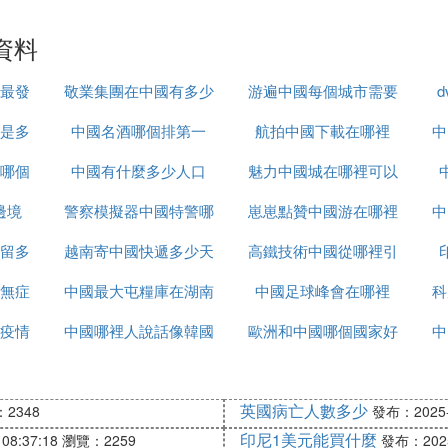
資料
最發
敬業集團在中國有多少
游遍中國每個城市需要
是多
中國名酒哪個排第一
辦事處
航拍中國下載在哪裡
多久
中
哪個
中國有什麼多少人口
魅力中國城在哪裡可以
邊境
警察模擬器中國特警哪
崽崽點贊中國游在哪裡
看
中
留多
越南寄中國快遞多少天
裡下載
高鐵技術中國從哪裡引
無症
中國最大屯糧庫在湖南
中國足球峰會在哪裡
進
科
疫情
中國哪裡人說話像韓國
哪裡
歐洲和中國哪個國家好
中
話
玩
英國病亡人數多少
2348
發布：2025-1
印尼1美元能買什麼
08:37:18
瀏覽：2259
發布：2025-