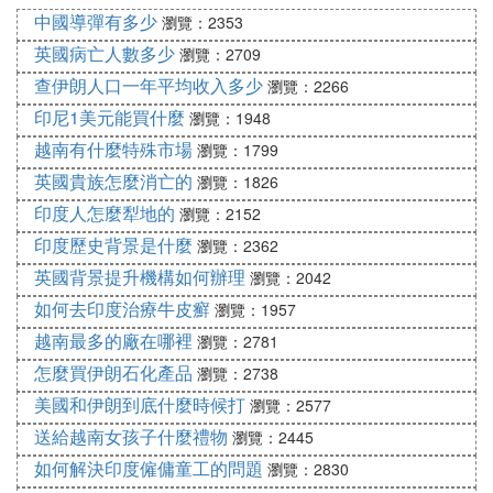
中國導彈有多少
瀏覽：2353
英國病亡人數多少
瀏覽：2709
查伊朗人口一年平均收入多少
瀏覽：2266
印尼1美元能買什麼
瀏覽：1948
越南有什麼特殊市場
瀏覽：1799
英國貴族怎麼消亡的
瀏覽：1826
印度人怎麼犁地的
瀏覽：2152
印度歷史背景是什麼
瀏覽：2362
英國背景提升機構如何辦理
瀏覽：2042
如何去印度治療牛皮癬
瀏覽：1957
越南最多的廠在哪裡
瀏覽：2781
怎麼買伊朗石化產品
瀏覽：2738
美國和伊朗到底什麼時候打
瀏覽：2577
送給越南女孩子什麼禮物
瀏覽：2445
如何解決印度僱傭童工的問題
瀏覽：2830