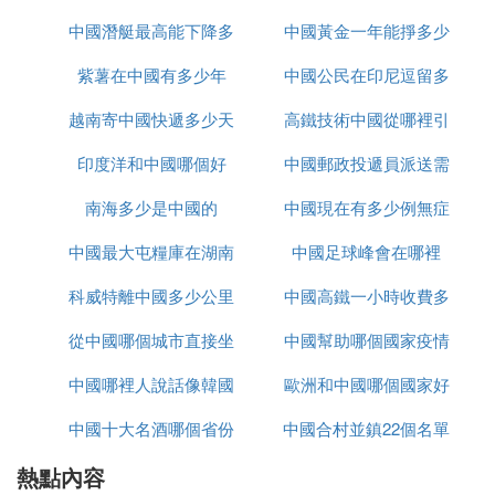
中國潛艇最高能下降多
裡下載
中國黃金一年能掙多少
紫薯在中國有多少年
少米
中國公民在印尼逗留多
錢
越南寄中國快遞多少天
高鐵技術中國從哪裡引
久
印度洋和中國哪個好
中國郵政投遞員派送需
進
南海多少是中國的
中國現在有多少例無症
要多久
中國最大屯糧庫在湖南
中國足球峰會在哪裡
狀感染者
科威特離中國多少公里
哪裡
中國高鐵一小時收費多
從中國哪個城市直接坐
中國幫助哪個國家疫情
少
中國哪裡人說話像韓國
大巴去越南
歐洲和中國哪個國家好
中國十大名酒哪個省份
話
中國合村並鎮22個名單
玩
熱點內容
最多
進入哪個省