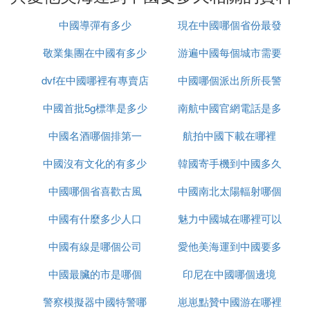
中國導彈有多少
現在中國哪個省份最發
敬業集團在中國有多少
游遍中國每個城市需要
達
dvf在中國哪裡有專賣店
辦事處
中國哪個派出所所長警
多久
中國首批5g標準是多少
南航中國官網電話是多
銜最高
中國名酒哪個排第一
航拍中國下載在哪裡
少錢
中國沒有文化的有多少
韓國寄手機到中國多久
中國哪個省喜歡古風
中國南北太陽輻射哪個
中國有什麼多少人口
魅力中國城在哪裡可以
大
中國有線是哪個公司
愛他美海運到中國要多
看
中國最臟的市是哪個
印尼在中國哪個邊境
久
警察模擬器中國特警哪
崽崽點贊中國游在哪裡