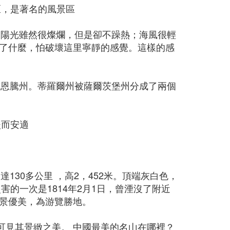
的山區，是著名的風景區
的。陽光雖然很燦爛，但是卻不躁熱；海風很輕
了什麼，怕破壞這里寧靜的感覺。這樣的感
和克恩騰州。蒂羅爾州被薩爾茨堡州分成了兩個
淡而安適
130多公里 ，高2，452米。頂端灰白色，
的一次是1814年2月1日，曾湮沒了附近
景優美，為游覽勝地。
，可見其景緻之美。 中國最美的名山在哪裡？