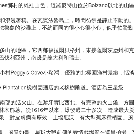
i Funes鄉村的雄壯山色，道羅麥特山位於Bolzano以北
以寧靜和浪漫著稱。在瓦賓法魯島上，時間彷彿是靜止不動
法魯島的沙灘上，不約而同的很小心很小心，似乎怕驚動
是一個多山的地區，它西鄰福拉爾貝格州，東接薩爾茨堡州
巴伐利亞州，南邊是義大利和瑞士。
小村Peggy's Cove小豬灣，優雅的北極圈漁村景緻，恬
ley Plantation橡樹園酒店的老橡樹甬道。酒店為三星級
島東南部的活火山。在黎牙實比西北。有完整的火山錐。方圓達
木郁蔥。從1616年以來，爆發過二十多次，造成最大災害
泉，對皮膚病有療效。土壤肥沃，有大型蕉麻種植園。風
小時車程，風景如畫，星球大戰前傳的愛情戲場景在這里拍攝