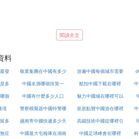
閱讀全文
命；如果你沒有深入到沙漠的腹地，你就無法真正領會到
班通古特的梭梭林，你會不可救葯地愛上它。你的夢里，
資料
最發
敬業集團在中國有多少
游遍中國每個城市需要
/董培勤
/沈葦
是多
中國名酒哪個排第一
辦事處
航拍中國下載在哪裡
多久
中
/劉亮程
哪個
中國有什麼多少人口
魅力中國城在哪裡可以
邊境
警察模擬器中國特警哪
崽崽點贊中國游在哪裡
看
中
大峽谷」，說實話，我不知道。所以，當這份評選結果出
留多
越南寄中國快遞多少天
裡下載
高鐵技術中國從哪裡引
共通的，在這次評選過程中，所有評委都把最高分投給了
無症
中國最大屯糧庫在湖南
中國足球峰會在哪裡
進
科