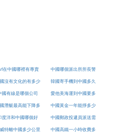
茫茫翰海的雄渾與壯美。當你翻過巴丹吉林
會響起駝鈴的聲音。
dvf在中國哪裡有專賣
中國哪個派出所所長警
國沒有文化的有多少
店
韓國寄手機到中國多久
銜最高
中國有線是哪個公司
愛他美海運到中國要多
國潛艇最高能下降多
中國黃金一年能掙多少
久
爐的時候，我開始了忐忑不安。因為美是多
印度洋和中國哪個好
少米
中國郵政投遞員派送需
錢
雅魯藏布大峽谷，因為她的大美震撼了我
威特離中國多少公里
中國高鐵一小時收費多
要多久