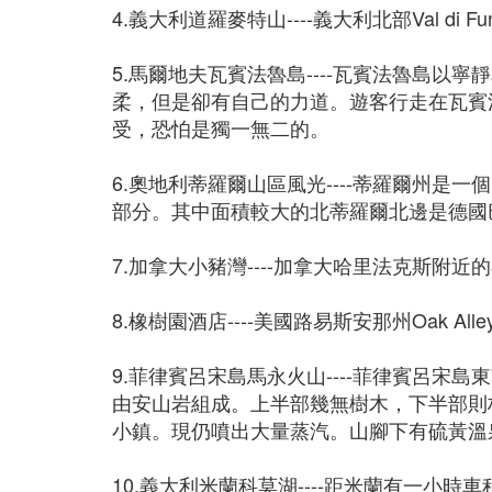
4.義大利道羅麥特山----義大利北部Val d
5.馬爾地夫瓦賓法魯島----瓦賓法魯島
柔，但是卻有自己的力道。遊客行走在瓦賓
受，恐怕是獨一無二的。
6.奧地利蒂羅爾山區風光----蒂羅爾州
部分。其中面積較大的北蒂羅爾北邊是德國
7.加拿大小豬灣----加拿大哈里法克斯附近的
8.橡樹園酒店----美國路易斯安那州Oak Al
9.菲律賓呂宋島馬永火山----菲律賓呂宋
由安山岩組成。上半部幾無樹木，下半部則林
小鎮。現仍噴出大量蒸汽。山腳下有硫黃溫
10.義大利米蘭科莫湖----距米蘭有一