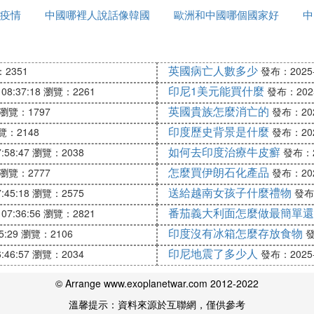
疫情
中國哪裡人說話像韓國
哪裡
歐洲和中國哪個國家好
中
話
玩
英國病亡人數多少
2351
發布：2025-1
印尼1美元能買什麼
08:37:18
瀏覽：2261
發布：2025-
英國貴族怎麼消亡的
瀏覽：1797
發布：2025
印度歷史背景是什麼
覽：2148
發布：2025
如何去印度治療牛皮癬
:58:47
瀏覽：2038
發布：20
怎麼買伊朗石化產品
瀏覽：2777
發布：2025
送給越南女孩子什麼禮物
:45:18
瀏覽：2575
發布：
國。不過，由於缺乏洞穴探險的傳統，迄今為止，在中國
番茄義大利面怎麼做最簡單還
07:36:56
瀏覽：2821
概全」——我們的目光根本無法穿透厚實的土地，注視到
印度沒有冰箱怎麼存放食物
5:29
瀏覽：2106
發
「中國洞穴之最」 兩個序列，盡可能客觀地評選出了中
印尼地震了多少人
:46:57
瀏覽：2034
發布：2025-1
© Arrange www.exoplanetwar.com 2012-2022
溫馨提示：資料來源於互聯網，僅供參考