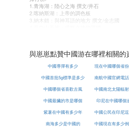
1.青海湖：陸心之海 撰文/井石
2.喀納斯湖：上帝的調色板
3.納木錯：與神耳語的地方 撰文/金志國
4.長白山天池：盛怒之後的平靜
5.風雅西湖 撰文/王旭烽
如果你沒有到過沙漠，你就無法真正理解生
的沙山，走過塔克拉瑪乾的沙海，穿過古爾
與崽崽點贊中國游在哪裡相關的
排行榜:
中國導彈有多少
現在中國哪個省份
1.巴丹吉林沙漠腹地：上帝畫下的曲線 撰文
2.塔克拉瑪干沙漠腹地：大地的天體營 撰文
中國首批5g標準是多少
南航中國官網電話
達
3.古爾班通古特沙漠腹地：大漠的血脈 撰文
中國哪個省喜歡古風
中國南北太陽輻射
少錢
4.鳴沙山、月牙泉:千年的守望
5.沙坡頭:曳住流沙的腳步
中國最臟的市是哪個
印尼在中國哪個
大
中國人眼裡會有多少版本的「中國最美的十
紫薯在中國有多少年
中國公民在印尼逗
樣的，尤其是自然地貌的美。然而，美又是
們。
南海多少是中國的
中國現在有多少例
久