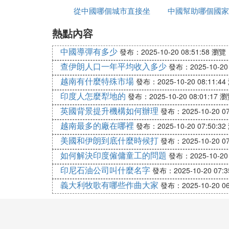
排行榜:
從中國哪個城市直接坐
中國幫助哪個國家
狀感染者
1.雅魯藏布大峽谷 撰文/楊逸疇
熱點內容
大巴去越南
2.金沙江虎跳峽 撰文/於堅
3.長江三峽 撰文/范曉
中國導彈有多少
發布：2025-10-20 08:51:58
瀏覽：
4.怒江大峽谷 撰文/范曉
查伊朗人口一年平均收入多少
發布：2025-10-20 
5.瀾滄江梅里大峽谷
越南有什麼特殊市場
發布：2025-10-20 08:11:44
6.太魯閣大峽谷
印度人怎麼犁地的
發布：2025-10-20 08:01:17
瀏
7.黃河晉陝大峽谷
英國背景提升機構如何辦理
發布：2025-10-20 07
8.大渡河金口大峽谷
9.太行山大峽谷
越南最多的廠在哪裡
發布：2025-10-20 07:50:32
10.天山庫車大峽谷
美國和伊朗到底什麼時候打
發布：2025-10-20 07
中國是喀斯特大國，也是名副其實的洞穴王
如何解決印度僱傭童工的問題
發布：2025-10-20 
知。這使得我們這次洞穴選美可能會「以偏
印尼石油公司叫什麼名字
發布：2025-10-20 07:3
特別安排了「中國最美的六大旅遊洞穴」和
義大利牧歌有哪些作曲大家
發布：2025-10-20 06
排行榜:
1.夢幻織金洞 撰文/張帆
2.多彩芙蓉洞 撰文/逸民