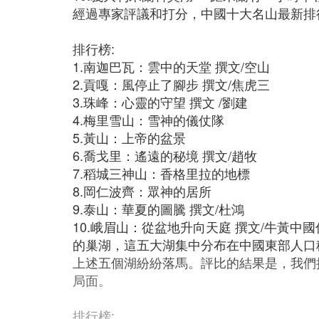
經過專家評議和打分，中國十大名山最新排
排行榜:
1.南迦巴瓦：雲中的天堂 撰文/空山
2.貢嘎：風停止了腳步 撰文/焦虎三
3.珠峰：心靈的守望 撰文 /劉建
4.梅里雪山：雪神的儀仗隊
5.黃山：上帝的盆景
6.喬戈里：遙遠的秘境 撰文/趙牧
7.稻城三神山：香格里拉的地標
8.岡仁波齊：眾神的居所
9.泰山：華夏的圖騰 撰文/杜鴻
10.峨眉山：從盆地升向天庭 撰文/牛黃
的巢湖，這五大湖集中分布在中國東部人口
上述五個湖紛紛落馬。評比的結果是，我們
局面。
排行榜: