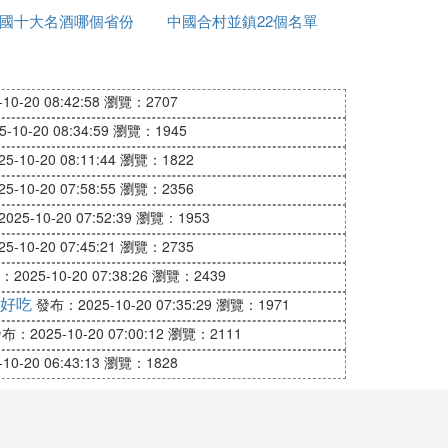
國十大名酒哪個省份
中國合村並鎮22個名單
少
最多
進入哪個省
0-20 08:42:58
瀏覽：2707
10-20 08:34:59
瀏覽：1945
-10-20 08:11:44
瀏覽：1822
-10-20 07:58:55
瀏覽：2356
25-10-20 07:52:39
瀏覽：1953
-10-20 07:45:21
瀏覽：2735
2025-10-20 07:38:26
瀏覽：2439
，還有許許多多的洞穴藏在深閨、無人得
好吃
發布：2025-10-20 07:35:29
瀏覽：1971
那些依然未知的地下世界。即便如此，我們
布：2025-10-20 07:00:12
瀏覽：2111
國已知洞穴中的佼佼者，以饗讀者。
0-20 06:43:13
瀏覽：1828