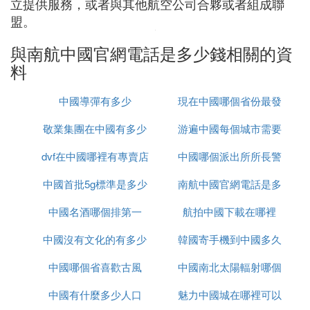
立提供服務，或者與其他航空公司合夥或者組成聯
盟。
與南航中國官網電話是多少錢相關的資
料
中國導彈有多少
現在中國哪個省份最發
敬業集團在中國有多少
游遍中國每個城市需要
達
dvf在中國哪裡有專賣店
辦事處
中國哪個派出所所長警
多久
中國首批5g標準是多少
南航中國官網電話是多
銜最高
中國名酒哪個排第一
航拍中國下載在哪裡
少錢
中國沒有文化的有多少
韓國寄手機到中國多久
中國哪個省喜歡古風
中國南北太陽輻射哪個
中國有什麼多少人口
魅力中國城在哪裡可以
大