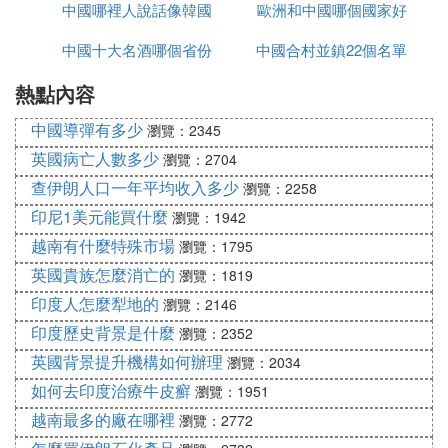
中國哪裡人說話像韓國
大巴去越南
歐洲和中國哪個國家好
中國十大名酒哪個省份
話
中國合村並鎮22個名單
玩
熱點內容
最多
進入哪個省
中國導彈有多少
瀏覽：2345
英國病亡人數多少
瀏覽：2704
查伊朗人口一年平均收入多少
瀏覽：2258
印尼1美元能買什麼
瀏覽：1942
越南有什麼特殊市場
瀏覽：1795
英國貴族怎麼消亡的
瀏覽：1819
印度人怎麼犁地的
瀏覽：2146
印度歷史背景是什麼
瀏覽：2352
英國背景提升機構如何辦理
瀏覽：2034
如何去印度治療牛皮癬
瀏覽：1951
越南最多的廠在哪裡
瀏覽：2772