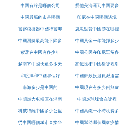
中國有線是哪個公司
愛他美海運到中國要多
看
中國最臟的市是哪個
印尼在中國哪個邊境
久
警察模擬器中國特警哪
崽崽點贊中國游在哪裡
中國潛艇最高能下降多
裡下載
中國黃金一年能掙多少
紫薯在中國有多少年
少米
中國公民在印尼逗留多
錢
越南寄中國快遞多少天
高鐵技術中國從哪裡引
久
印度洋和中國哪個好
中國郵政投遞員派送需
進
南海多少是中國的
中國現在有多少例無症
要多久
中國最大屯糧庫在湖南
中國足球峰會在哪裡
狀感染者
科威特離中國多少公里
哪裡
中國高鐵一小時收費多
從中國哪個城市直接坐
中國幫助哪個國家疫情
少