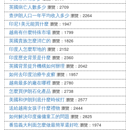
英國病亡人數多少
瀏覽：2709
查伊朗人口一年平均收入多少
瀏覽：2264
印尼1美元能買什麼
瀏覽：1947
越南有什麼特殊市場
瀏覽：1799
英國貴族怎麼消亡的
瀏覽：1826
印度人怎麼犁地的
瀏覽：2152
印度歷史背景是什麼
瀏覽：2360
英國背景提升機構如何辦理
瀏覽：2042
如何去印度治療牛皮癬
瀏覽：1957
越南最多的廠在哪裡
瀏覽：2780
怎麼買伊朗石化產品
瀏覽：2738
美國和伊朗到底什麼時候打
瀏覽：2577
送給越南女孩子什麼禮物
瀏覽：2444
如何解決印度僱傭童工的問題
瀏覽：2825
番茄義大利面怎麼做最簡單還好吃
瀏覽：1974