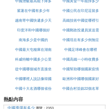
中國潛艇最高能下降多
裡下載
中國黃金一年能掙多少
紫薯在中國有多少年
少米
中國公民在印尼逗留多
錢
越南寄中國快遞多少天
高鐵技術中國從哪裡引
久
印度洋和中國哪個好
中國郵政投遞員派送需
進
南海多少是中國的
中國現在有多少例無症
要多久
中國最大屯糧庫在湖南
中國足球峰會在哪裡
狀感染者
科威特離中國多少公里
哪裡
中國高鐵一小時收費多
從中國哪個城市直接坐
中國幫助哪個國家疫情
少
中國哪裡人說話像韓國
大巴去越南
歐洲和中國哪個國家好
中國十大名酒哪個省份
話
中國合村並鎮22個名單
玩
熱點內容
最多
進入哪個省
中國導彈有多少
瀏覽：2353