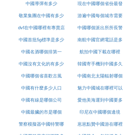
中國導彈有多少
現在中國哪個省份最發
敬業集團在中國有多少
游遍中國每個城市需要
達
dvf在中國哪裡有專賣店
辦事處
中國哪個派出所所長警
多久
中國首批5g標準是多少
南航中國官網電話是多
銜最高
中國名酒哪個排第一
航拍中國下載在哪裡
少錢
中國沒有文化的有多少
韓國寄手機到中國多久
中國哪個省喜歡古風
中國南北太陽輻射哪個
中國有什麼多少人口
魅力中國城在哪裡可以
大
中國有線是哪個公司
愛他美海運到中國要多
看
中國最臟的市是哪個
印尼在中國哪個邊境
久
警察模擬器中國特警哪
崽崽點贊中國游在哪裡