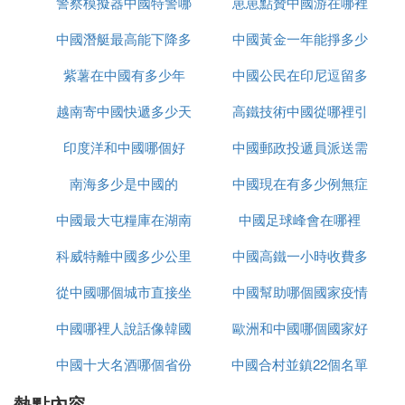
警察模擬器中國特警哪
崽崽點贊中國游在哪裡
中國潛艇最高能下降多
裡下載
中國黃金一年能掙多少
紫薯在中國有多少年
少米
中國公民在印尼逗留多
錢
越南寄中國快遞多少天
高鐵技術中國從哪裡引
久
印度洋和中國哪個好
中國郵政投遞員派送需
進
南海多少是中國的
中國現在有多少例無症
要多久
中國最大屯糧庫在湖南
中國足球峰會在哪裡
狀感染者
科威特離中國多少公里
哪裡
中國高鐵一小時收費多
從中國哪個城市直接坐
中國幫助哪個國家疫情
少
中國哪裡人說話像韓國
大巴去越南
歐洲和中國哪個國家好
中國十大名酒哪個省份
話
中國合村並鎮22個名單
玩
熱點內容
最多
進入哪個省