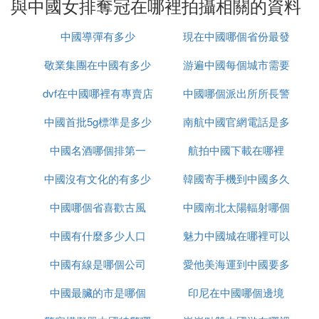
與中國女排奪冠在哪裡拍攝相關的資料
中國導彈有多少
現在中國哪個省份最發
敬業集團在中國有多少
游遍中國每個城市需要
達
dvf在中國哪裡有專賣店
辦事處
中國哪個派出所所長警
多久
中國首批5g標準是多少
南航中國官網電話是多
銜最高
中國名酒哪個排第一
航拍中國下載在哪裡
少錢
中國沒有文化的有多少
韓國寄手機到中國多久
中國哪個省喜歡古風
中國南北太陽輻射哪個
中國有什麼多少人口
魅力中國城在哪裡可以
大
中國有線是哪個公司
愛他美海運到中國要多
看
中國最臟的市是哪個
印尼在中國哪個邊境
久