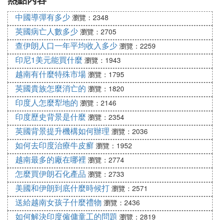
中國導彈有多少
瀏覽：2348
英國病亡人數多少
瀏覽：2705
查伊朗人口一年平均收入多少
瀏覽：2259
印尼1美元能買什麼
瀏覽：1943
越南有什麼特殊市場
瀏覽：1795
英國貴族怎麼消亡的
瀏覽：1820
印度人怎麼犁地的
瀏覽：2146
印度歷史背景是什麼
瀏覽：2354
英國背景提升機構如何辦理
瀏覽：2036
如何去印度治療牛皮癬
瀏覽：1952
越南最多的廠在哪裡
瀏覽：2774
怎麼買伊朗石化產品
瀏覽：2733
美國和伊朗到底什麼時候打
瀏覽：2571
送給越南女孩子什麼禮物
瀏覽：2436
如何解決印度僱傭童工的問題
瀏覽：2819