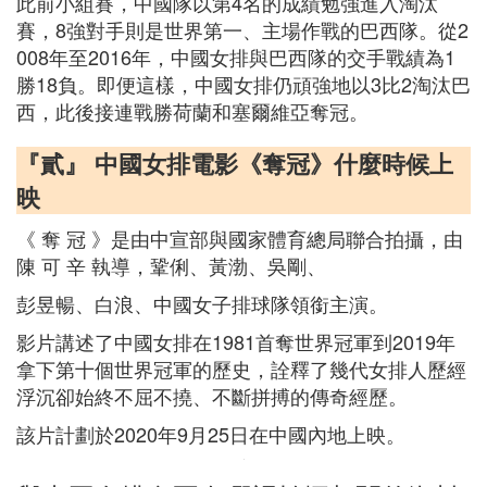
此前小組賽，中國隊以第4名的成績勉強進入淘汰
賽，8強對手則是世界第一、主場作戰的巴西隊。從2
008年至2016年，中國女排與巴西隊的交手戰績為1
勝18負。即便這樣，中國女排仍頑強地以3比2淘汰巴
西，此後接連戰勝荷蘭和塞爾維亞奪冠。
『貳』 中國女排電影《奪冠》什麼時候上
映
《 奪 冠 》是由中宣部與國家體育總局聯合拍攝，由
陳 可 辛 執導，鞏俐、黃渤、吳剛、
彭昱暢、白浪、中國女子排球隊領銜主演。
影片講述了中國女排在1981首奪世界冠軍到2019年
拿下第十個世界冠軍的歷史，詮釋了幾代女排人歷經
浮沉卻始終不屈不撓、不斷拼搏的傳奇經歷。
該片計劃於2020年9月25日在中國內地上映。