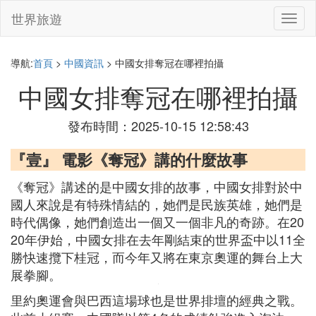
世界旅遊
切
換
導
航
導航:
首頁
>
中國資訊
> 中國女排奪冠在哪裡拍攝
中國女排奪冠在哪裡拍攝
發布時間：2025-10-15 12:58:43
『壹』 電影《奪冠》講的什麼故事
《奪冠》講述的是中國女排的故事，中國女排對於中
國人來說是有特殊情結的，她們是民族英雄，她們是
時代偶像，她們創造出一個又一個非凡的奇跡。在20
20年伊始，中國女排在去年剛結束的世界盃中以11全
勝快速攬下桂冠，而今年又將在東京奧運的舞台上大
展拳腳。
里約奧運會與巴西這場球也是世界排壇的經典之戰。