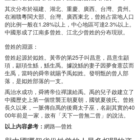
其次分布於福建、湖北、重慶、廣西、台灣、貴州。
在湘贛粵閩大部、台灣、廣西東北，曾姓占當地人口
的比例一般在1.28%以上，中心地區可達2.3%以上。
中國形成了江南多曾姓、江北少曾姓的分布現狀。
曾姓的淵源：
曾姓起源於姒姓。黃帝的第25子叫昌意，昌意生顓
頊，顓頊生鯀，鯀生禹。據說鯀的妻子因夢食薏苡而
生禹，當時的舜帝就賜予禹姒姓。發明甑的曾人部
落，是姒姓部落的一支。
禹治水成功，舜將帝位禪讓給禹。禹的兒子啟建立了
中國歷史上第一個世襲王朝夏朝，國號夏後氏。曾姓
長久以來，一脈傳自禹的後裔太子巫，名副其實的40
00年前是一家，故有「天下一曾無二曾」的說法。
網路—曾姓
以上內容參考：