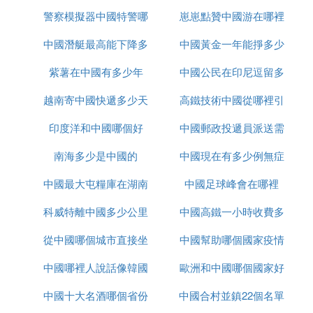
警察模擬器中國特警哪
崽崽點贊中國游在哪裡
中國潛艇最高能下降多
裡下載
中國黃金一年能掙多少
紫薯在中國有多少年
少米
中國公民在印尼逗留多
錢
越南寄中國快遞多少天
高鐵技術中國從哪裡引
久
印度洋和中國哪個好
中國郵政投遞員派送需
進
南海多少是中國的
中國現在有多少例無症
要多久
中國最大屯糧庫在湖南
中國足球峰會在哪裡
狀感染者
科威特離中國多少公里
哪裡
中國高鐵一小時收費多
從中國哪個城市直接坐
中國幫助哪個國家疫情
少
中國哪裡人說話像韓國
大巴去越南
歐洲和中國哪個國家好
中國十大名酒哪個省份
話
中國合村並鎮22個名單
玩