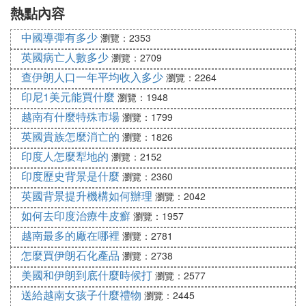
熱點內容
最多
進入哪個省
中國導彈有多少
瀏覽：2353
英國病亡人數多少
瀏覽：2709
查伊朗人口一年平均收入多少
瀏覽：2264
印尼1美元能買什麼
瀏覽：1948
越南有什麼特殊市場
瀏覽：1799
英國貴族怎麼消亡的
瀏覽：1826
印度人怎麼犁地的
瀏覽：2152
印度歷史背景是什麼
瀏覽：2360
英國背景提升機構如何辦理
瀏覽：2042
如何去印度治療牛皮癬
瀏覽：1957
越南最多的廠在哪裡
瀏覽：2781
怎麼買伊朗石化產品
瀏覽：2738
美國和伊朗到底什麼時候打
瀏覽：2577
送給越南女孩子什麼禮物
瀏覽：2445