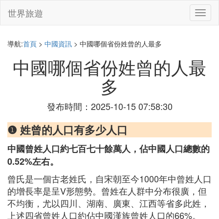
世界旅遊
切
換
導
航
導航:
首頁
>
中國資訊
> 中國哪個省份姓曾的人最多
中國哪個省份姓曾的人最
多
發布時間：2025-10-15 07:58:30
❶ 姓曾的人口有多少人口
中國曾姓人口約七百七十餘萬人，佔中國人口總數的
0.52%左右。
曾氏是一個古老姓氏，自宋朝至今1000年中曾姓人口
的增長率是呈V形態勢。曾姓在人群中分布很廣，但
不均衡，尤以四川、湖南、廣東、江西等省多此姓，
上述四省曾姓人口約佔中國漢族曾姓人口的66%。