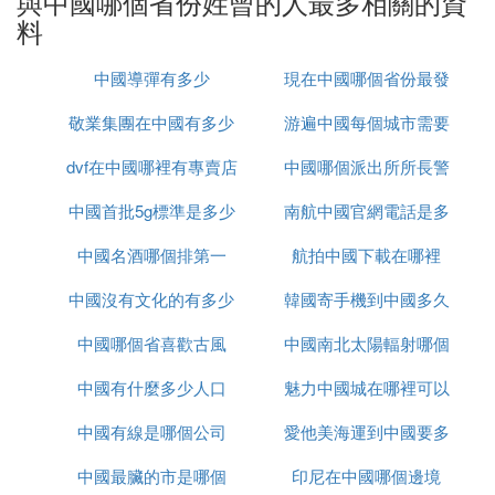
與中國哪個省份姓曾的人最多相關的資
料
中國導彈有多少
現在中國哪個省份最發
敬業集團在中國有多少
游遍中國每個城市需要
達
dvf在中國哪裡有專賣店
辦事處
中國哪個派出所所長警
多久
中國首批5g標準是多少
南航中國官網電話是多
銜最高
中國名酒哪個排第一
航拍中國下載在哪裡
少錢
中國沒有文化的有多少
韓國寄手機到中國多久
中國哪個省喜歡古風
中國南北太陽輻射哪個
中國有什麼多少人口
魅力中國城在哪裡可以
大
中國有線是哪個公司
愛他美海運到中國要多
看
中國最臟的市是哪個
印尼在中國哪個邊境
久