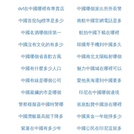
dvf在中國哪裡有專賣店
辦事處
中國哪個派出所所長警
多久
中國首批5g標準是多少
南航中國官網電話是多
銜最高
中國名酒哪個排第一
航拍中國下載在哪裡
少錢
中國沒有文化的有多少
韓國寄手機到中國多久
中國哪個省喜歡古風
中國南北太陽輻射哪個
中國有什麼多少人口
魅力中國城在哪裡可以
大
中國有線是哪個公司
愛他美海運到中國要多
看
中國最臟的市是哪個
印尼在中國哪個邊境
久
警察模擬器中國特警哪
崽崽點贊中國游在哪裡
中國潛艇最高能下降多
裡下載
中國黃金一年能掙多少
紫薯在中國有多少年
少米
中國公民在印尼逗留多
錢