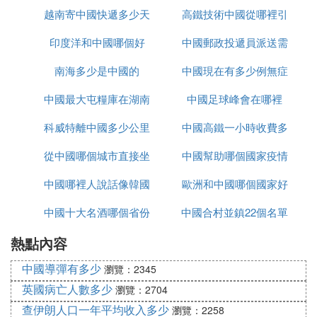
越南寄中國快遞多少天
高鐵技術中國從哪裡引
久
印度洋和中國哪個好
中國郵政投遞員派送需
進
南海多少是中國的
中國現在有多少例無症
要多久
中國最大屯糧庫在湖南
中國足球峰會在哪裡
狀感染者
科威特離中國多少公里
哪裡
中國高鐵一小時收費多
從中國哪個城市直接坐
中國幫助哪個國家疫情
少
中國哪裡人說話像韓國
大巴去越南
歐洲和中國哪個國家好
中國十大名酒哪個省份
話
中國合村並鎮22個名單
玩
熱點內容
最多
進入哪個省
中國導彈有多少
瀏覽：2345
英國病亡人數多少
瀏覽：2704
查伊朗人口一年平均收入多少
瀏覽：2258