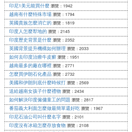
印尼1美元能買什麼
瀏覽：1942
越南有什麼特殊市場
瀏覽：1794
英國貴族怎麼消亡的
瀏覽：1819
印度人怎麼犁地的
瀏覽：2145
印度歷史背景是什麼
瀏覽：2352
英國背景提升機構如何辦理
瀏覽：2033
如何去印度治療牛皮癬
瀏覽：1951
越南最多的廠在哪裡
瀏覽：2771
怎麼買伊朗石化產品
瀏覽：2732
美國和伊朗到底什麼時候打
瀏覽：2569
送給越南女孩子什麼禮物
瀏覽：2434
如何解決印度僱傭童工的問題
瀏覽：2817
番茄義大利面怎麼做最簡單還好吃
瀏覽：1967
印尼石油公司叫什麼名字
瀏覽：2101
印度沒有冰箱怎麼存放食物
瀏覽：2108