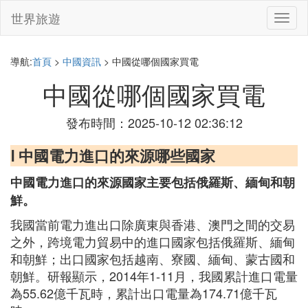
世界旅遊
切
換
導
航
導航:
首頁
>
中國資訊
> 中國從哪個國家買電
中國從哪個國家買電
發布時間：2025-10-12 02:36:12
Ⅰ 中國電力進口的來源哪些國家
中國電力進口的來源國家主要包括俄羅斯、緬甸和朝
鮮。
我國當前電力進出口除廣東與香港、澳門之間的交易
之外，跨境電力貿易中的進口國家包括俄羅斯、緬甸
和朝鮮；出口國家包括越南、寮國、緬甸、蒙古國和
朝鮮。研報顯示，2014年1-11月，我國累計進口電量
為55.62億千瓦時，累計出口電量為174.71億千瓦