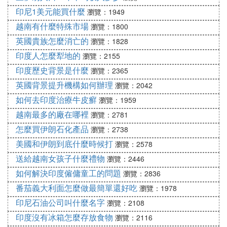
印尼1美元能買什麼
瀏覽：1949
越南有什麼特殊市場
瀏覽：1800
英國貴族怎麼消亡的
瀏覽：1828
印度人怎麼犁地的
瀏覽：2155
印度歷史背景是什麼
瀏覽：2365
英國背景提升機構如何辦理
瀏覽：2042
如何去印度治療牛皮癬
瀏覽：1959
越南最多的廠在哪裡
瀏覽：2781
怎麼買伊朗石化產品
瀏覽：2738
美國和伊朗到底什麼時候打
瀏覽：2578
送給越南女孩子什麼禮物
瀏覽：2446
如何解決印度僱傭童工的問題
瀏覽：2836
番茄義大利面怎麼做最簡單還好吃
瀏覽：1978
印尼石油公司叫什麼名字
瀏覽：2108
印度沒有冰箱怎麼存放食物
瀏覽：2116