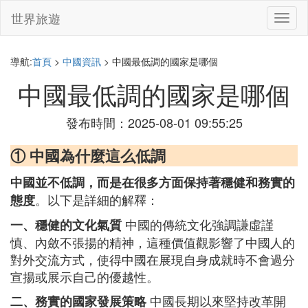
世界旅遊
切
換
導
航
導航:
首頁
>
中國資訊
> 中國最低調的國家是哪個
中國最低調的國家是哪個
發布時間：2025-08-01 09:55:25
① 中國為什麼這么低調
中國並不低調，而是在很多方面保持著穩健和務實的
。以下是詳細的解釋：
態度
中國的傳統文化強調謙虛謹
一、穩健的文化氣質
慎、內斂不張揚的精神，這種價值觀影響了中國人的
對外交流方式，使得中國在展現自身成就時不會過分
宣揚或展示自己的優越性。
中國長期以來堅持改革開
二、務實的國家發展策略