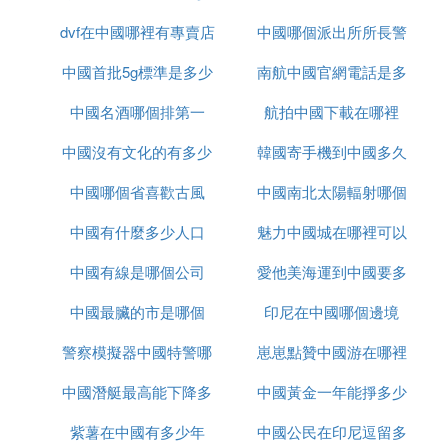
dvf在中國哪裡有專賣店
辦事處
中國哪個派出所所長警
多久
中國首批5g標準是多少
南航中國官網電話是多
銜最高
中國名酒哪個排第一
航拍中國下載在哪裡
少錢
中國沒有文化的有多少
韓國寄手機到中國多久
中國哪個省喜歡古風
中國南北太陽輻射哪個
中國有什麼多少人口
魅力中國城在哪裡可以
大
中國有線是哪個公司
愛他美海運到中國要多
看
中國最臟的市是哪個
印尼在中國哪個邊境
久
警察模擬器中國特警哪
崽崽點贊中國游在哪裡
中國潛艇最高能下降多
裡下載
中國黃金一年能掙多少
紫薯在中國有多少年
少米
中國公民在印尼逗留多
錢