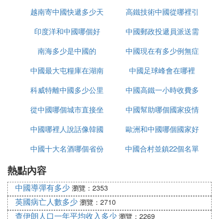
越南寄中國快遞多少天
高鐵技術中國從哪裡引
久
印度洋和中國哪個好
中國郵政投遞員派送需
進
南海多少是中國的
中國現在有多少例無症
要多久
中國最大屯糧庫在湖南
中國足球峰會在哪裡
狀感染者
科威特離中國多少公里
哪裡
中國高鐵一小時收費多
從中國哪個城市直接坐
中國幫助哪個國家疫情
少
中國哪裡人說話像韓國
大巴去越南
歐洲和中國哪個國家好
中國十大名酒哪個省份
話
中國合村並鎮22個名單
玩
熱點內容
最多
進入哪個省
中國導彈有多少
瀏覽：2353
英國病亡人數多少
瀏覽：2710
查伊朗人口一年平均收入多少
瀏覽：2269