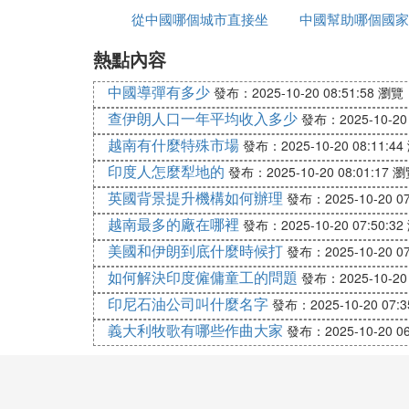
從中國哪個城市直接坐
中國幫助哪個國家
狀感染者
陽春面最大的特色就是湯汁異常的鮮美，並
熱點內容
大巴去越南
Ⅱ 青島排名第一的面館
中國導彈有多少
發布：2025-10-20 08:51:58
瀏覽：
查伊朗人口一年平均收入多少
發布：2025-10-20 
青島作為一座海濱城市，美食以海鮮和魯菜
越南有什麼特殊市場
但以下幾家人氣高、口碑好的面館值得推薦
發布：2025-10-20 08:11:44
印度人怎麼犁地的
發布：2025-10-20 08:01:17
瀏
1. 船歌魚水餃（雖主打餃子，但海鮮面一絕
英國背景提升機構如何辦理
發布：2025-10-20 07
：雖是餃子名店，但海鮮面（如黃魚面
亮點
越南最多的廠在哪裡
發布：2025-10-20 07:50:32
：萬象城、麥島路等多家分店，環境較
分店
美國和伊朗到底什麼時候打
發布：2025-10-20 07
2. 老謝野餛飩（夜宵王者，骨湯面+燒烤）
如何解決印度僱傭童工的問題
發布：2025-10-20 
印尼石油公司叫什麼名字
發布：2025-10-20 07:3
：青島夜宵傳奇，骨湯餛飩和面條搭配
特色
義大利牧歌有哪些作曲大家
發布：2025-10-20 06
：傍晚才營業，延安路總店人氣爆棚需
注意
3. 秦晉小吃（西北風味，油潑面封神）