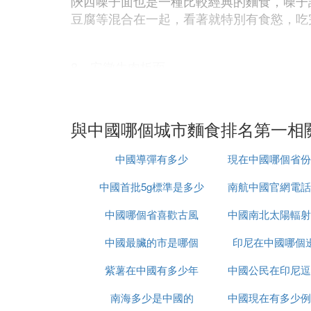
陝西噪子面也是一種比較經典的麵食，噪子
豆腐等混合在一起，看著就特別有食慾，吃
8、安徽牛肉板面
安徽牛肉板面主要在綿中放入一些紅油，還
與中國哪個城市麵食排名第一相
調料盒蔬菜也是十分的豐盛和有營養呢。
中國導彈有多少
現在中國哪個省份
9、鎮江鍋蓋面
中國首批5g標準是多少
南航中國官網電話
達
中國哪個省喜歡古風
中國南北太陽輻射
少錢
鎮江鍋蓋面首先把活好的面揉成面團，然後
中國最臟的市是哪個
印尼在中國哪個
大
口。
紫薯在中國有多少年
中國公民在印尼逗
10、陽春面
南海多少是中國的
中國現在有多少例
久