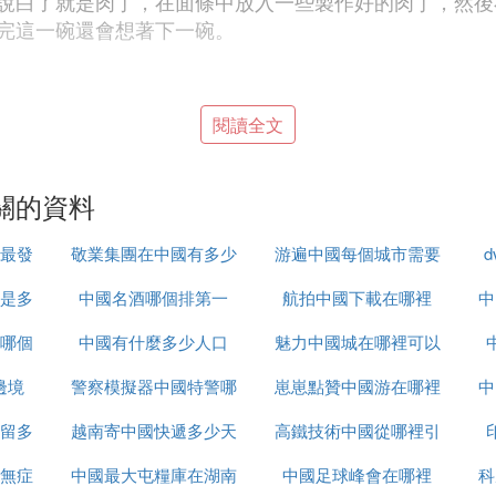
說白了就是肉丁，在面條中放入一些製作好的肉丁，然後
完這一碗還會想著下一碗。
閱讀全文
有一些青菜，如果你想讓面條吃得更有營養一些，那麼不
關的資料
最發
敬業集團在中國有多少
游遍中國每個城市需要
是多
中國名酒哪個排第一
辦事處
航拍中國下載在哪裡
多久
中
哪個
中國有什麼多少人口
魅力中國城在哪裡可以
在用刀切成很細的面條，然後蓋上鍋蓋煮上一會，做好的
邊境
警察模擬器中國特警哪
崽崽點贊中國游在哪裡
看
中
留多
越南寄中國快遞多少天
裡下載
高鐵技術中國從哪裡引
無症
中國最大屯糧庫在湖南
中國足球峰會在哪裡
進
科