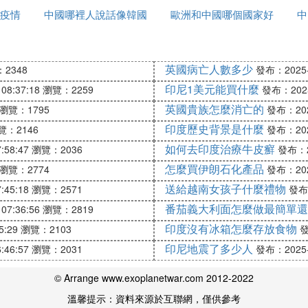
疫情
中國哪裡人說話像韓國
哪裡
歐洲和中國哪個國家好
中
且滋味非常的清爽可口。
話
玩
英國病亡人數多少
2348
發布：2025-1
印尼1美元能買什麼
08:37:18
瀏覽：2259
發布：2025-
見長，但麵食文化也頗有特色。雖然「排名第一」的面館
英國貴族怎麼消亡的
，供你參考：
瀏覽：1795
發布：2025
印度歷史背景是什麼
覽：2146
發布：2025
）
如何去印度治療牛皮癬
:58:47
瀏覽：2036
發布：20
、鮑魚面）用料扎實，湯底鮮濃，本地人常去。
怎麼買伊朗石化產品
瀏覽：2774
發布：2025
好。
送給越南女孩子什麼禮物
:45:18
瀏覽：2571
發布：
番茄義大利面怎麼做最簡單還
07:36:56
瀏覽：2819
印度沒有冰箱怎麼存放食物
5:29
瀏覽：2103
發
本地燒烤，深夜煙火氣十足。
印尼地震了多少人
:46:57
瀏覽：2031
發布：2025-1
排隊。
© Arrange www.exoplanetwar.com 2012-2022
溫馨提示：資料來源於互聯網，僅供參考