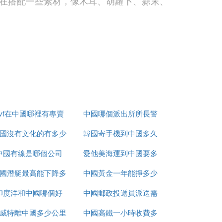
在搭配一些素材，像木耳、胡蘿卜、蒜末、
妨放入一顆雞蛋吧，安徽牛肉板面所放入的
dvf在中國哪裡有專賣
中國哪個派出所所長警
國沒有文化的有多少
店
韓國寄手機到中國多久
銜最高
中國有線是哪個公司
愛他美海運到中國要多
鍋蓋面口感特別好，吃起來特別的勁道爽
國潛艇最高能下降多
中國黃金一年能掙多少
久
印度洋和中國哪個好
少米
中國郵政投遞員派送需
錢
威特離中國多少公里
中國高鐵一小時收費多
要多久