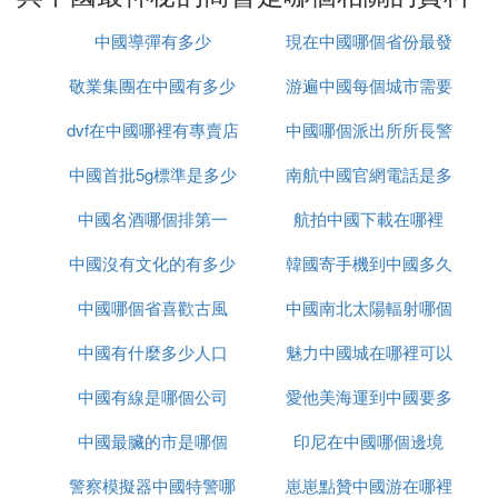
來。
中國導彈有多少
現在中國哪個省份最發
泰山會最開始是從一個「四人小組」發展起來的。
敬業集團在中國有多少
游遍中國每個城市需要
達
這4個人分別是陳春先，中國矽谷第一人，1980年下
dvf在中國哪裡有專賣店
辦事處
中國哪個派出所所長警
多久
海成立北京等離子體學會先進技術發展服務部；陳慶
振，1983年成立科海公司，中國電腦買賣第一人；段
中國首批5g標準是多少
南航中國官網電話是多
銜最高
永基，四通集團董事長，中關村元老；王洪德，京海
中國名酒哪個排第一
航拍中國下載在哪裡
少錢
集團董事長，中關村元老。
中國沒有文化的有多少
韓國寄手機到中國多久
在這4個人當中，最為著名的便是四通集團的董事長
段永基。
中國哪個省喜歡古風
中國南北太陽輻射哪個
中國有什麼多少人口
魅力中國城在哪裡可以
大
段永基從1991年開始擔任四通集團的總裁，在他擔任
總裁的幾十年裡，段永基形成了 「二次創業」、
中國有線是哪個公司
愛他美海運到中國要多
看
「與巨人同行」等著名的商業經營思想，被許多商業
中國最臟的市是哪個
印尼在中國哪個邊境
久
界後輩封為圭臬，頂禮膜拜。
警察模擬器中國特警哪
崽崽點贊中國游在哪裡