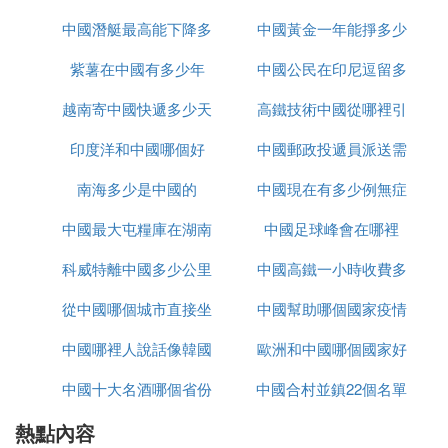
20世紀80年代，中國的 科技 產業不斷發展，誕生了
許多著名的 科技 企業，比如聯想集團、方正集團以
中國潛艇最高能下降多
裡下載
中國黃金一年能掙多少
及紫光集團等。
紫薯在中國有多少年
少米
中國公民在印尼逗留多
錢
這些企業的創始人和領導者紛紛開始抱團取暖，加入
越南寄中國快遞多少天
高鐵技術中國從哪裡引
久
了段永基他們的這個「四人小組」。漸漸地，這個
印度洋和中國哪個好
中國郵政投遞員派送需
進
「四人小組」的成員越來越多，從四個人到六七個
人，再到十幾個人，不斷地發展壯大起來。
南海多少是中國的
中國現在有多少例無症
要多久
後來，在段永基地建議下，大家決心一起成立一個正
中國最大屯糧庫在湖南
中國足球峰會在哪裡
狀感染者
規的組織。
科威特離中國多少公里
哪裡
中國高鐵一小時收費多
1987年，由在國家科委退休下來的老幹部 華怡芳牽
從中國哪個城市直接坐
中國幫助哪個國家疫情
少
頭，中國民營 科技 實業家協會正式成立，而華怡芳
中國哪裡人說話像韓國
大巴去越南
歐洲和中國哪個國家好
則擔任了協會的第一任秘書長。
中國十大名酒哪個省份
話
中國合村並鎮22個名單
玩
但由於沒有很好的控制協會人數，加入協會的人越來
越多，各家企業的發展水平也各不相同，彼此之間的
熱點內容
最多
進入哪個省