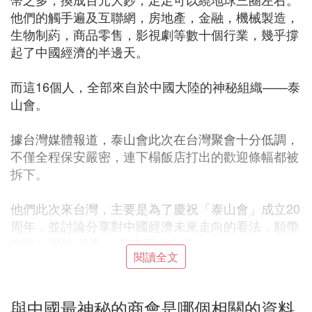
他們的觸手遍及互聯網，房地產，金融，機械製造，
生物制葯，商品零售，影視劇等數十個行業，幾乎撐
起了中國經濟的半邊天。
而這16個人，全部來自於中國大陸的神秘組織——泰
山會。
據台灣媒體報道，泰山會此次在台灣聚會十分低調，
不僅全程保安嚴密，連下榻飯店打出的歡迎條幅都被
拆下。
他們此次來台灣，主要是為了慶祝「泰山會」成立20
周年，並討論分享對中國經濟未來走向的看法，順帶
吃吃台灣的 美食 ，領略風土人情。
閱讀全文
那麼，如此神秘而又強大的泰山會，在它的背後，又
有著怎樣不為人知的故事呢？別急，且聽我慢慢道
與中國最神秘的商會是哪個相關的資料