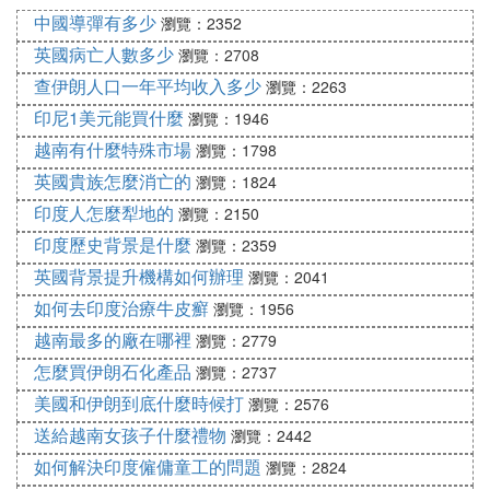
分歧和矛盾也越來越大。於是，其中的一小部分頂尖
中國導彈有多少
瀏覽：2352
企業家發起倡議，准備成立一個屬於他們自己的「小
英國病亡人數多少
瀏覽：2708
圈子」。
查伊朗人口一年平均收入多少
瀏覽：2263
1993年，當初的「四人小組」發起人——四通集團董
印尼1美元能買什麼
瀏覽：1946
事長段永基再次牽頭，在山東成立了一個為企業資產
越南有什麼特殊市場
瀏覽：1798
超過億元的企業家交流、開拓民營企業生存環境的平
英國貴族怎麼消亡的
瀏覽：1824
台。
印度人怎麼犁地的
瀏覽：2150
印度歷史背景是什麼
瀏覽：2359
由於成立大會是在山東召開的，而山東的著名景點泰
英國背景提升機構如何辦理
山又是「五嶽獨尊」，所以他們把這個平台稱之為
瀏覽：2041
「泰山產業研究會」 。
如何去印度治療牛皮癬
瀏覽：1956
越南最多的廠在哪裡
瀏覽：2779
1998年， 「泰山產業研究會」改名為「泰山產業研
怎麼買伊朗石化產品
瀏覽：2737
究院」，這也成為了它幾十年來的官方名稱。而在20
美國和伊朗到底什麼時候打
瀏覽：2576
05年的時候，「泰山產業研究院」又起了一個非常通
送給越南女孩子什麼禮物
瀏覽：2442
俗，但是最廣為流傳的名字——泰山會。
如何解決印度僱傭童工的問題
瀏覽：2824