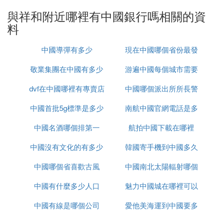
層 （528421） 正常
與祥和附近哪裡有中國銀行嗎相關的資
中國銀行中山東升新成支行 廣東省 支行 中山市東升
料
鎮東成路交警中隊側 （528414） 正常
中國銀行中山東升朝陽花地支行 廣東省 支行 中山市
中國導彈有多少
現在中國哪個省份最發
東升鎮同樂大街朝陽花地廣場 （528414） 正常
中國銀行中山東升支行 廣東省 支行 中山市東升鎮東
敬業集團在中國有多少
游遍中國每個城市需要
達
港大道8號 （528414） 正常
中國銀行中山火炬開發區加工區支行 廣東省 支行 中
dvf在中國哪裡有專賣店
辦事處
中國哪個派出所所長警
多久
山市中山港加工區12棟第五卡 （528437） 正常
中國首批5g標準是多少
南航中國官網電話是多
銜最高
中國銀行中山火炬開發區支行 廣東省 支行 中山市中
山港沿江路與康樂道交匯處 （528437） 正常
中國名酒哪個排第一
航拍中國下載在哪裡
少錢
中國銀行中山黃圃興圃大道分理處 廣東省 分理處 中
中國沒有文化的有多少
韓國寄手機到中國多久
山市黃圃鎮興圃大道東馬新工業區格蘭仕（中山）家
用電器有限公司大門側 （528429） 正常
中國哪個省喜歡古風
中國南北太陽輻射哪個
中國銀行中山黃圃支行 廣東省 支行 中山市黃圃鎮新
明北路78號 （528429） 正常
中國有什麼多少人口
魅力中國城在哪裡可以
大
中國銀行中山東鳳支行 廣東省 支行 中山市東鳳鎮東
中國有線是哪個公司
愛他美海運到中國要多
看
海二路38-39號 （528425） 正常