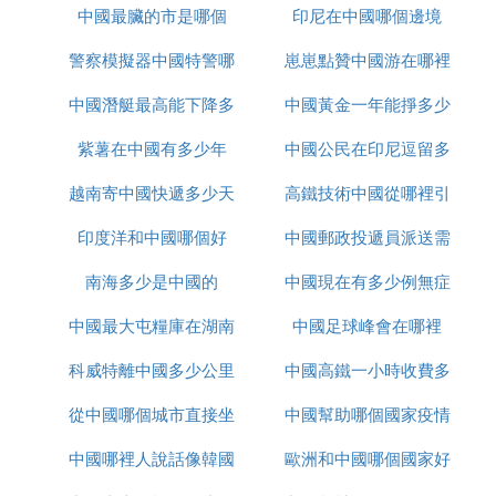
中國銀行中山三角支行 廣東省 支行 中山市三角鎮金
中國最臟的市是哪個
印尼在中國哪個邊境
久
三大道邊三角電信局對面 （528445） 正常
警察模擬器中國特警哪
崽崽點贊中國游在哪裡
中國銀行中山大涌支行 廣東省 支行 中山市大涌鎮兆
洋路24-30號 （528476） 正常
中國潛艇最高能下降多
裡下載
中國黃金一年能掙多少
中國銀行中山南朗支行 廣東省 支行 中山市南朗鎮南
岐中路70號 （528451） 正常
紫薯在中國有多少年
少米
中國公民在印尼逗留多
錢
中國銀行中山沙朗分理處 廣東省 分理處 中山市西區
越南寄中國快遞多少天
高鐵技術中國從哪裡引
久
金港路沙朗供水公司辦公大樓首層 （528400） 正常
中國銀行中山張家邊支行 廣東省 支行 中山港張一村
印度洋和中國哪個好
中國郵政投遞員派送需
進
聯興樓第三棟101-106號 （528436） 正常
南海多少是中國的
中國現在有多少例無症
要多久
中國銀行中山凱茵分理處 廣東省 分理處 中山市火炬
開發區凱茵新城嶺峰3座首層 （528400） 正常
中國最大屯糧庫在湖南
中國足球峰會在哪裡
狀感染者
中國銀行中山蓮塘路支行 廣東省 支行 中山市石岐區
蓮塘北路天明花園A區首層2-4卡 （528400） 正常
科威特離中國多少公里
哪裡
中國高鐵一小時收費多
中國銀行中山港口支行 廣東省 支行 中山市港口鎮美
從中國哪個城市直接坐
中國幫助哪個國家疫情
少
景西路5號1幢2-6卡 （528447） 正常
中國銀行中山華凱支行 廣東省 支行 中山市石歧東區
中國哪裡人說話像韓國
大巴去越南
歐洲和中國哪個國家好
起灣道7號6-8卡 （528400） 正常