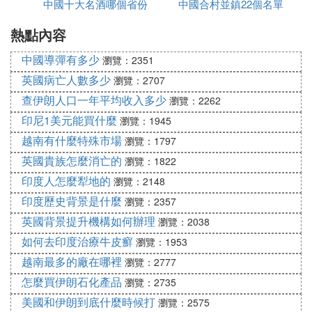
中國十大名酒哪個省份
話
中國合村並鎮22個名單
玩
中國銀行中山松苑新村支行 廣東省 支行 中山市石岐
松苑彩虹閣第5幢 （528400） 正常
熱點內容
最多
進入哪個省
中國銀行中山豪逸華庭支行 廣東省 支行 中山市歧關
中國導彈有多少
西路37號豪逸華庭商鋪 （528400） 正常
瀏覽：2351
中國銀行中山東苑路支行 廣東省 支行 中山市石歧東
英國病亡人數多少
瀏覽：2707
區東苑路10號 （528400） 正常
查伊朗人口一年平均收入多少
瀏覽：2262
中國銀行中山華苑支行 廣東省 支行 中山市石岐華苑
印尼1美元能買什麼
瀏覽：1945
大街52號之八 （528400） 正常
越南有什麼特殊市場
瀏覽：1797
中國銀行中山孫文中路支行 廣東省 支行 中山市石歧
英國貴族怎麼消亡的
瀏覽：1822
孫文中路218號楊添藹大樓底層 （528400） 正常
印度人怎麼犁地的
中國銀行中山宏基路支行 廣東省 支行 中山市石歧北
瀏覽：2148
區宏基路53號3-6卡 （528400） 正常
印度歷史背景是什麼
瀏覽：2357
中國銀行中山湖濱支行 廣東省 支行 中山市石岐區蓮
英國背景提升機構如何辦理
瀏覽：2038
員東路82號雍華園A座首層 （528400） 正常
如何去印度治療牛皮癬
瀏覽：1953
中國銀行中山孫東支行 廣東省 支行 中山市石岐華柏
越南最多的廠在哪裡
瀏覽：2777
路7號 （528400） 正常
怎麼買伊朗石化產品
瀏覽：2735
中國銀行中山環城支行 廣東省 支行 中山市城南一路
美國和伊朗到底什麼時候打
瀏覽：2575
17號公路規費征稽所大樓底層第6-8卡 （528400）