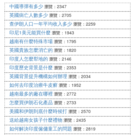
正式勞務合同，不一定代表什麼，因為有些證券公司
中國導彈有多少
瀏覽：2347
的經紀人也是簽這種合同，但工作性質與保險業務員
英國病亡人數多少
類似；如果簽訂的是代理合同，則絕對屬於業務員。
瀏覽：2705
代理合同不是正式勞務合同，不受法律保護，勞動者
查伊朗人口一年平均收入多少
瀏覽：2259
也不能享受國家規定的各類福利待遇。
印尼1美元能買什麼
瀏覽：1943
越南有什麼特殊市場
瀏覽：1795
英國貴族怎麼消亡的
瀏覽：1820
印度人怎麼犁地的
瀏覽：2146
印度歷史背景是什麼
瀏覽：2353
英國背景提升機構如何辦理
瀏覽：2034
如何去印度治療牛皮癬
瀏覽：1952
越南最多的廠在哪裡
瀏覽：2772
怎麼買伊朗石化產品
瀏覽：2733
美國和伊朗到底什麼時候打
瀏覽：2570
送給越南女孩子什麼禮物
瀏覽：2435
如何解決印度僱傭童工的問題
瀏覽：2819