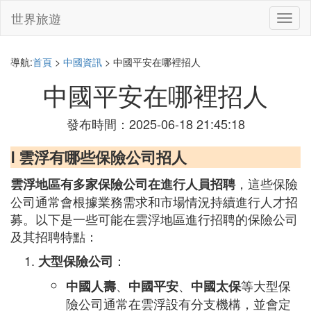
世界旅遊
切
換
導
航
導航:
首頁
>
中國資訊
> 中國平安在哪裡招人
中國平安在哪裡招人
發布時間：2025-06-18 21:45:18
Ⅰ 雲浮有哪些保險公司招人
，這些保險
雲浮地區有多家保險公司在進行人員招聘
公司通常會根據業務需求和市場情況持續進行人才招
募。以下是一些可能在雲浮地區進行招聘的保險公司
及其招聘特點：
：
大型保險公司
、
、
等大型保
中國人壽
中國平安
中國太保
險公司通常在雲浮設有分支機構，並會定