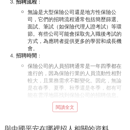
：
招聘流程
無論是大型保險公司還是地方性保險公
司，它們的招聘流程通常包括簡歷篩選、
面試、筆試（如保險代理人證考試）等環
節。有些公司可能會採取先入職後考試的
方式，為應聘者提供更多的學習和成長機
會。
：
招聘時間
保險公司的人員招聘通常是一年四季都在
進行的，因為保險行業的人員流動性相對
較大，且業務需求不斷變化。因此，無論
是在春季、夏季、秋季還是冬季，都有可
能在雲浮地區找到保險公司的招聘信息。
綜上所述，雲浮地區的保險公司種類繁多，招聘需求
閱讀全文
多樣。如果您想在雲浮地區尋找保險公司的工作機
會，建議關注當地的人才市場、招聘網站以及保險公
司的官方網站，及時了解招聘信息並進行申請。
與中國平安在哪裡招人相關的資料