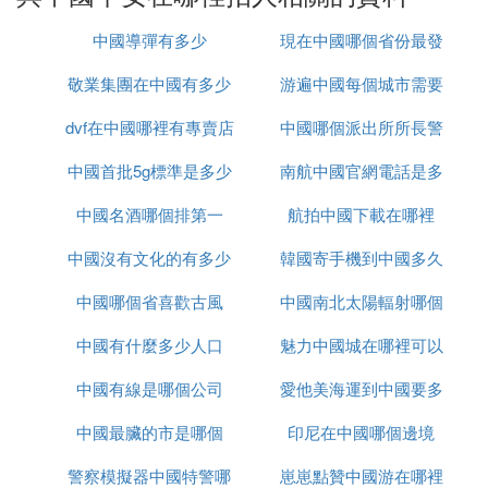
Ⅱ 在中國平安人壽做客服怎麼樣
中國導彈有多少
現在中國哪個省份最發
在中國平安人壽做客服，確實可以得到較為穩定的收
敬業集團在中國有多少
游遍中國每個城市需要
達
入和相應的勞動保障，壓力也相對較小，這聽起來很
dvf在中國哪裡有專賣店
辦事處
中國哪個派出所所長警
多久
不錯。但是，想要真正成為一名客服，可能沒那麼簡
單。我曾面試過十幾家保險公司，並在其中兩家工作
中國首批5g標準是多少
南航中國官網電話是多
銜最高
過，發現招聘廣告中提到的文員或內勤崗位，往往都
是不實宣傳。
中國名酒哪個排第一
航拍中國下載在哪裡
少錢
中國沒有文化的有多少
韓國寄手機到中國多久
進入公司後，首先需要考取保險從業資格證，這倒不
是什麼難題，因為現在許多行業都要求持證上崗。公
中國哪個省喜歡古風
中國南北太陽輻射哪個
司還會讓你負責出單，即使沒有內勤崗位，也會讓你
中國有什麼多少人口
魅力中國城在哪裡可以
大
轉去外勤，即從事銷售工作。公司還會提供一些培
訓，主要內容是如何銷售產品，如何說服客戶，以及
中國有線是哪個公司
愛他美海運到中國要多
看
如何促成交易，這些培訓被稱為「話術」。如果你堅
持不從事銷售工作，可能一分錢都不會得到，直到你
中國最臟的市是哪個
印尼在中國哪個邊境
久
無法繼續忍受而選擇離開。
警察模擬器中國特警哪
崽崽點贊中國游在哪裡