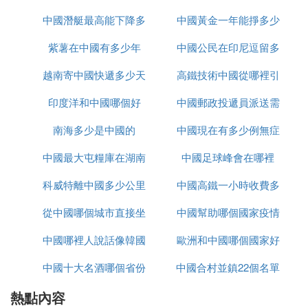
離職並非易事，你的推薦人可能會想盡辦法挽留你。
中國潛艇最高能下降多
裡下載
中國黃金一年能掙多少
如果你堅決要走，資格證可能也不會給你，甚至會扣
紫薯在中國有多少年
少米
中國公民在印尼逗留多
錢
留半年時間，這顯然違反了保險法的相關規定。有些
公司還會要求員工購買自保件，即讓員工自己掏錢買
越南寄中國快遞多少天
高鐵技術中國從哪裡引
久
保險，然後享受一定的傭金和其他獎勵，但公司並不
關心這些單子是誰買的。
印度洋和中國哪個好
中國郵政投遞員派送需
進
南海多少是中國的
中國現在有多少例無症
要多久
有些公司聲稱提供底薪，但前提是員工必須完成一定
的出單任務，且保費達到一定的標准。這種底薪也不
中國最大屯糧庫在湖南
中國足球峰會在哪裡
狀感染者
是一直能拿到的，通常會有時間限制，比如三個月或
科威特離中國多少公里
哪裡
中國高鐵一小時收費多
六個月。之後，如果想繼續拿這份底薪，就需要達到
更高的業績標准，或者晉升為主管，從而獲得類似於
從中國哪個城市直接坐
中國幫助哪個國家疫情
少
底薪的津貼。這樣的任務要求會變得更重，不僅要自
己開單，還要不斷增員，而且被增員的人還需要繼續
中國哪裡人說話像韓國
大巴去越南
歐洲和中國哪個國家好
開單，這樣一張巨大的銷售網路就形成了。
中國十大名酒哪個省份
話
中國合村並鎮22個名單
玩
辨別招人性質的一個方法是查看合同。如果簽訂的是
熱點內容
最多
進入哪個省