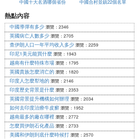
中國十大名酒哪個省份
話
中國合村並鎮22個名單
玩
日，中國已同153個國家舉行83場衛生專家視頻會
議，中國政府和民間已經或正在向140多個國家和國
熱點內容
最多
進入哪個省
際組織提供多批急需的醫療物資援助，已有60多個國
中國導彈有多少
家、地區和國際組織同中方出口商簽署防疫物資商業
瀏覽：2346
采購協議；中國已向伊朗、伊拉克、義大利、塞爾維
英國病亡人數多少
瀏覽：2705
亞和柬埔寨等國家派出多批醫療專家組，同時正在籌
查伊朗人口一年平均收入多少
瀏覽：2259
備向其他受疫情影響的國家派遣專家組；中國政府向
印尼1美元能買什麼
瀏覽：1943
世界衛生組織捐款2000萬美元，支持世界衛生組織開
越南有什麼特殊市場
瀏覽：1795
展抗擊新冠肺炎疫情國際合作，幫助發展中國家提升
英國貴族怎麼消亡的
瀏覽：1820
應對疫情的能力，加強公共衛生體系建設。
印度人怎麼犁地的
瀏覽：2146
中國為全球抗擊新冠肺炎疫情作出了重要貢獻中國疫
印度歷史背景是什麼
瀏覽：2353
情防控成效的根本原因是政府與民眾的心在一起，政
英國背景提升機構如何辦理
瀏覽：2034
府積極的進行防控，人們也十分配合政府的防控計
如何去印度治療牛皮癬
瀏覽：1952
劃，合作法上下一條心，所以才能將疫情控制的非常
越南最多的廠在哪裡
瀏覽：2772
有成效
怎麼買伊朗石化產品
瀏覽：2733
『貳』 世界衛生組織與中國的關系
美國和伊朗到底什麼時候打
瀏覽：2570