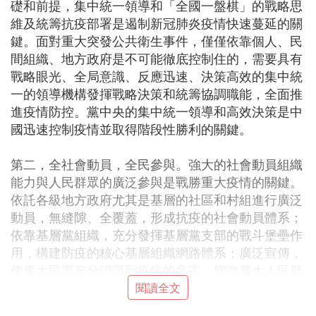
礎和前提，集中統一領導和「全國一盤棋」的戰略思
維及統籌抗疫部署是遏制新冠肺炎疫情快速蔓延的關
鍵。面對重大突發公共衛生事件，僅僅依靠個人、民
間組織、地方政府是不可能徹底控制住的，需要具有
戰略眼光、全局意識、反應迅速、決策高效的集中統
一的領導機構發揮戰略決策和統籌協調職能，全面推
進疫情防控。黨中央的集中統一領導和高效決策是中
國迅速控制疫情並取得階段性勝利的關鍵。
第二，全社會動員，全民參與。強大的社會動員組織
能力與人民群眾的廣泛參與是戰勝重大疫情的關鍵。
依託各級地方政府尤其是基層的社區和村組進行廣泛
動員，無縫隙、全覆蓋，形成抗疫的社會動員體系；
依靠基層黨組織，充分發揮基層黨支部的戰斗堡壘作
用，構建防疫的核心基層組織網路體系；廣泛宣傳，
使廣大民眾充分認識到疫情的危害，增強廣大人民群
眾防疫的自覺性；採取各種強有力的「硬核」措施，
閱讀全文
獎罰分明，嚴厲禁止和處罰各種違反公共衛生安全的