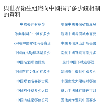
行為。
與世界衛生組織向中國捐了多少錢相關
的資料
第三，全國統籌，對口支援。一是彌補疫情防控重點
地區抗疫物資不足的問題，充分調配全國資源，實現
中國導彈有多少
現在中國哪個省份最發
全國抗疫物資的統籌安排；二是增強人民群眾的抗疫
信心，通過多地大規模醫護人員的支援、醫療資源的
敬業集團在中國有多少
游遍中國每個城市需要
達
投入、抗疫物資的充足供給，增強了人民群眾眾志成
城抗擊疫情的決心和信心；三是加強不同地區之間、
dvf在中國哪裡有專賣店
辦事處
中國哪個派出所所長警
多久
疫區與非疫區之間的分工合作，培養了地區協作、患
中國首批5g標準是多少
南航中國官網電話是多
銜最高
難與共的精神；四是能夠實現當地醫院與全國醫療資
源的有效對接、優勢互補，形成規模化、網路化的應
中國名酒哪個排第一
航拍中國下載在哪裡
少錢
對方式。
中國沒有文化的有多少
韓國寄手機到中國多久
第四，科技抗疫，保障有力。一是動員民用和軍用高
中國哪個省喜歡古風
中國南北太陽輻射哪個
科技醫療設備集中投入疫情重點地區，保障先進設備
的充分供給與高效配置；二是集中全國最優秀的專家
中國有什麼多少人口
魅力中國城在哪裡可以
大
和醫護工作者，深入重點疫情一線，遏制住重點地區
中國有線是哪個公司
愛他美海運到中國要多
看
疫情擴散蔓延勢頭；三是利用5G、大數據技術構建