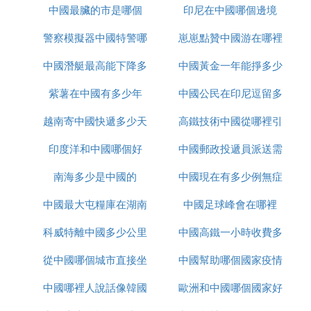
全國新冠肺炎疫情數據採集、傳輸、處理與應用網路
中國最臟的市是哪個
印尼在中國哪個邊境
久
體系，提高數據傳輸效率，降低數據成本，提高了抗
警察模擬器中國特警哪
崽崽點贊中國游在哪裡
疫效率；四是綜合集成交叉技術，加大基礎設施投資
建設力度，保障了抗疫的應急之需；五是發達的交通
中國潛艇最高能下降多
裡下載
中國黃金一年能掙多少
網路體系，為抗疫勝利提供了強有力的交通運輸保
障，全國大量的抗疫和民生保障物資快速運達疫區，
紫薯在中國有多少年
少米
中國公民在印尼逗留多
錢
保障了抗疫物資和重要民生商品供應，穩定了社會秩
越南寄中國快遞多少天
高鐵技術中國從哪裡引
久
序。
印度洋和中國哪個好
中國郵政投遞員派送需
進
第五，萬眾一心，眾志成城。全國人民高度團結，積
南海多少是中國的
中國現在有多少例無症
要多久
極配合並遵守政府制定的各種防疫措施，提高了抗疫
效率，降低了各種治理成本。在疫情最嚴重的時期，
中國最大屯糧庫在湖南
中國足球峰會在哪裡
狀感染者
廣大醫務人員不顧個人安危，英勇奮戰，體現了醫者
仁心的崇高精神。
科威特離中國多少公里
哪裡
中國高鐵一小時收費多
從中國哪個城市直接坐
中國幫助哪個國家疫情
少
第六，守望相助，國際合作。基於人類命運共同體的
理念，中國在取得國內抗擊新冠肺炎疫情階段性勝利
中國哪裡人說話像韓國
大巴去越南
歐洲和中國哪個國家好
的基礎上，積極援助世界各國。例如，截至4月12