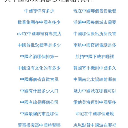
：單果重達1斤以上，色澤鮮艷，象徵平安夜禮
特點
品。
中國導彈有多少
現在中國哪個省份最發
9. 燕窩果（厄瓜多/越南）
敬業集團在中國有多少
游遍中國每個城市需要
達
：¥100~¥300/個
價格
dvf在中國哪裡有專賣店
辦事處
中國哪個派出所所長警
多久
：黃皮火龍果，甜度高，纖維細膩。
特點
中國首批5g標準是多少
南航中國官網電話是多
銜最高
10. 白色草莓（日本淡雪/白雪公主）
中國名酒哪個排第一
航拍中國下載在哪裡
少錢
：¥200~¥500/盒（約10顆）
價格
中國沒有文化的有多少
韓國寄手機到中國多久
：稀有白色品種，帶有桃香，顏值與口感兼具。
特點
中國哪個省喜歡古風
中國南北太陽輻射哪個
：
價格影響因素
中國有什麼多少人口
魅力中國城在哪裡可以
大
：如掛綠荔枝僅存母樹後代。
稀有度
中國有線是哪個公司
愛他美海運到中國要多
看
：進口水果需空運或冷鏈。
運輸成本
：如日本「晴王」商標保護。
品牌溢價
中國最臟的市是哪個
印尼在中國哪個邊境
久
：頂級水果常作為禮品拍賣。
拍賣文化
警察模擬器中國特警哪
崽崽點贊中國游在哪裡