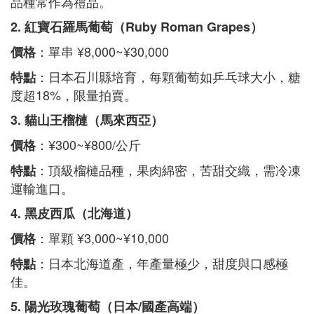
品種常作為禮品。
2. 紅寶石羅馬葡萄（Ruby Roman Grapes）
：單串 ¥8,000~¥30,000
價格
：日本石川縣培育，每顆葡萄如乒乓球大小，糖
特點
度超18%，限量拍賣。
3. 貓山王榴槤（馬來西亞）
：¥300~¥800/公斤
價格
：頂級榴槤品種，果肉綿密，苦甜交織，需冷凍
特點
運輸進口。
4. 黑皮西瓜（北海道）
：單顆 ¥3,000~¥10,000
價格
：日本北海道產，年產量極少，甜度與口感極
特點
佳。
5. 陽光玫瑰葡萄（日本/國產高端）