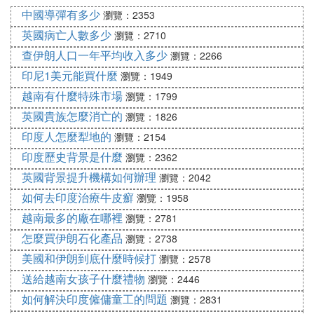
每年9月至10月是菠蘿蜜的成熟期，盡管市場上一年
中國導彈有多少
瀏覽：2353
四季都能見到其銷售，價格大致在4至5元每斤。菠蘿
英國病亡人數多少
瀏覽：2710
蜜營養價值豐富，有生津止渴、潤喉除燥的效果，適
查伊朗人口一年平均收入多少
瀏覽：2266
合口乾、思慮過度、睡眠不足、說話過多的人群食
印尼1美元能買什麼
瀏覽：1949
用。
越南有什麼特殊市場
3、三亞水果價格
瀏覽：1799
在三亞，菠蘿蜜、芒果、榴槤、黑美人西瓜、紅毛
英國貴族怎麼消亡的
瀏覽：1826
丹、香蕉、石榴等水果價格相對便宜。
印度人怎麼犁地的
瀏覽：2154
4、三亞特色水果
印度歷史背景是什麼
瀏覽：2362
三亞獨有的水果中，必嘗的五種分別是：大芒果、釋
英國背景提升機構如何辦理
瀏覽：2042
迦牟尼、榴槤、紅毛丹和小椰子。其中，大芒果以其
如何去印度治療牛皮癬
瀏覽：1958
甜美的果肉讓人回味無窮。
越南最多的廠在哪裡
5、三亞著名水果
瀏覽：2781
椰子是三亞種植超過2000年的水果，在中國享有盛
怎麼買伊朗石化產品
瀏覽：2738
名。三亞的椰子種類豐富，包括紅椰子、綠椰子和黃
美國和伊朗到底什麼時候打
瀏覽：2578
椰子，其中紅椰子的品質最佳，黃椰子次之，綠椰子
送給越南女孩子什麼禮物
瀏覽：2446
居末。在三亞的街頭巷尾，隨處可見椰子飲料的蹤
如何解決印度僱傭童工的問題
瀏覽：2831
影。