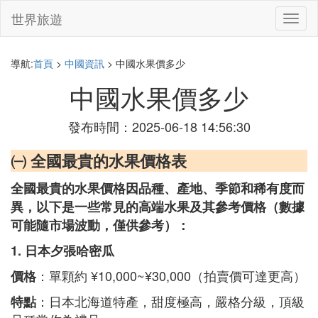
世界旅遊
切
換
導
航
導航:
首頁
>
中國資訊
> 中國水果價多少
中國水果價多少
發布時間：2025-06-18 14:56:30
㈠ 全國最貴的水果價格表
全國最貴的水果價格因品種、產地、季節和稀有度而
異，以下是一些常見的高端水果及其參考價格（數據
可能隨市場波動，僅供參考）：
1. 日本夕張哈密瓜
：單顆約 ¥10,000~¥30,000（拍賣價可達更高）
價格
：日本北海道特產，甜度極高，嚴格分級，頂級
特點