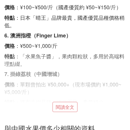
：¥100~¥500/斤（國產優質約 ¥50~¥150/斤）
價格
：日本「晴王」品牌最貴，國產優質品種價格稍
特點
低。
6. 澳洲指橙（Finger Lime）
：¥500~¥1,000/斤
價格
：「水果魚子醬」，果肉顆粒狀，多用於高端料
特點
理點綴。
7. 掛綠荔枝（中國增城）
：單顆曾拍出 ¥50,000+（現市場價約 ¥1,000~
價格
¥5,000/斤）
：稀有古樹品種，清代貢品，產量極少。
特點
閱讀全文
8. 世界一號蘋果（日本）
：單顆 ¥200~¥500
價格
與中國水果價多少相關的資料