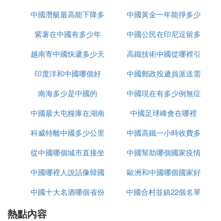
：
注意事項
中國潛艇最高能下降多
裡下載
中國黃金一年能掙多少
上述價格為高端渠道（如進口超市、拍賣會）參考
紫薯在中國有多少年
少米
中國公民在印尼逗留多
錢
價，普通市場可能更低。
越南寄中國快遞多少天
高鐵技術中國從哪裡引
久
國產優質品種（如新疆西州蜜瓜、海南金鑽鳳梨）價
格親民但品質同樣優秀。
印度洋和中國哪個好
中國郵政投遞員派送需
進
建議購買時根據實際需求和渠道比價，避免過度追求
南海多少是中國的
中國現在有多少例無症
要多久
「天價」水果。
中國最大屯糧庫在湖南
中國足球峰會在哪裡
狀感染者
㈡ 三亞盛產什麼水果
科威特離中國多少公里
哪裡
中國高鐵一小時收費多
1、荔枝
從中國哪個城市直接坐
中國幫助哪個國家疫情
少
三亞盛產荔枝，品種繁多，成熟季節不一。早熟荔枝
在3月成熟，圓枝荔枝5月成熟，黑葉荔枝和綠掛荔枝
中國哪裡人說話像韓國
大巴去越南
歐洲和中國哪個國家好
則在6月至7月間成熟。市場上荔枝售價通常為每斤10
元，以其清甜可口、甘甜的特點受到消費者喜愛。定
中國十大名酒哪個省份
話
中國合村並鎮22個名單
玩
期食用荔枝被認為有助於健腦、消腫、美容。
熱點內容
最多
進入哪個省
2、菠蘿蜜