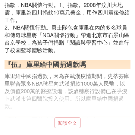
捐款，NBA關懷行動。1、捐款。2008年汶川大地
震，庫里為四川捐款10萬元美金，用作四川震後修繕
工作。
2、NBA關懷行動。勇士隊包含庫里在內的多名球員
和傳奇球星將「NBA關懷行動」帶進北京市石景山區
台京學校，為孩子們捐贈「閱讀與學習中心」並進行
了校園籃球體驗活動。
『伍』 庫里給中國捐過款嗎
庫里給中國捐過款，因為在武漢疫情期間，史蒂芬庫
里聯合眾多NBA球星向武漢捐款1000萬人民幣，以
及價值200萬的醫療設備，該歲穗察行設備已在乎沒
卜武漢市第四醫院投入使用。所以庫里給中國捐過
款。
『陸』 C羅為中國捐款總數多少
閱讀全文
C羅為中國捐款的總數難以給出一個確切的總額，因