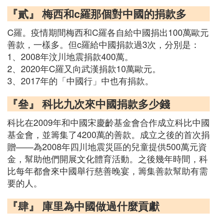
『貳』 梅西和c羅那個對中國的捐款多
C羅。疫情期間梅西和C羅各自給中國捐出100萬歐元
善款，一樣多。但c羅給中國捐款過3次，分別是：
1、2008年汶川地震捐款400萬。
2、2020年C羅又向武漢捐款10萬歐元。
3、2017年的「中國行」中也有捐款。
『叄』 科比九次來中國捐款多少錢
科比在2009年和中國宋慶齡基金會合作成立科比中國
基金會，並籌集了4200萬的善款。成立之後的首次捐
贈——為2008年四川地震災區的兒童提供500萬元資
金，幫助他們開展文化體育活動。之後幾年時間，科
比每年都會來中國舉行慈善晚宴，籌集善款幫助有需
要的人。
『肆』 庫里為中國做過什麼貢獻