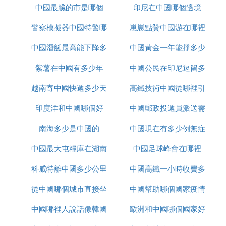
中國最臟的市是哪個
印尼在中國哪個邊境
久
需要注意的是，由於C羅的捐贈行為可能涉及多個渠
警察模擬器中國特警哪
崽崽點贊中國游在哪裡
道和不同的時間點，因此很難給出一個精確的捐款總
額。但無論如何，C羅對中國的慷慨支持和無私奉獻
中國潛艇最高能下降多
裡下載
中國黃金一年能掙多少
都是值得肯定和贊揚的。他的善舉不僅體現了他的個
紫薯在中國有多少年
少米
中國公民在印尼逗留多
錢
人品質和社會責任感，也加深了他與中國人民之間的
友誼和聯系。
越南寄中國快遞多少天
高鐵技術中國從哪裡引
久
『柒』 美國給中國武漢捐款了嗎 美國為什
印度洋和中國哪個好
中國郵政投遞員派送需
進
麼不援助中國疫情
南海多少是中國的
中國現在有多少例無症
要多久
隨著各個國家的疫情爆發，很多網友都說美國變臉真
中國最大屯糧庫在湖南
中國足球峰會在哪裡
狀感染者
快，之前是讓中國人自己封鎖好，現在又是一起面對
疫情。更有網友想起美國是不是沒給中國武漢提供援
科威特離中國多少公里
哪裡
中國高鐵一小時收費多
助實，美國有捐款過，大家不要誤解了。
從中國哪個城市直接坐
中國幫助哪個國家疫情
少
美國給中國武漢捐款了嗎
新冠肺炎疫情暴發以來，各國紛紛向中國施以援手。
中國哪裡人說話像韓國
大巴去越南
歐洲和中國哪個國家好
美國國務院協調組織慈善機構向湖北提供了16噸疫情