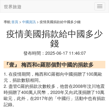
世界旅遊
切
換
導
航
導航:
首頁
>
中國資訊
> 疫情美國捐款給中國多少錢
疫情美國捐款給中國多少
錢
發布時間：2025-06-17 11:46:07
『壹』 梅西和c羅那個對中國的捐款多
1. 在疫情期間，梅西和C羅都向中國捐贈了100萬歐
元，捐款數額相同。
2. 盡管C羅的捐款次數較多，他曾在2008年汶川地震
時捐贈了400萬人民幣，2020年又向武漢捐贈了10萬
歐元，此外，在2017年的「中國行」活動中也有捐款
記錄。