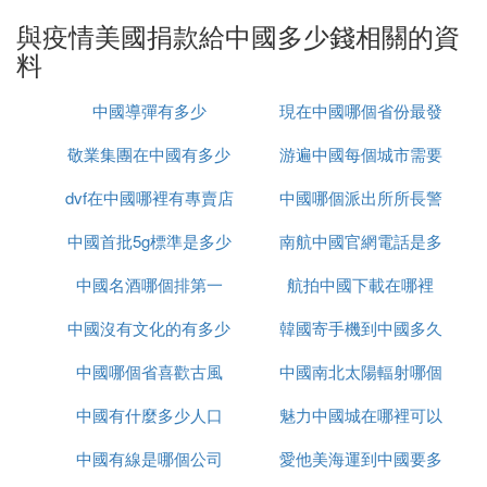
為他多次通過個人或其基金會向中國捐贈了不同金額
與疫情美國捐款給中國多少錢相關的資
的款項和物資。
料
具體來說，C羅在幾個關鍵時刻展現了對中國的慷慨
中國導彈有多少
現在中國哪個省份最發
支持。2008年汶川地震時，C羅向中國捐贈了400萬
元人民幣，以支持災區重建工作。這一善舉在當時引
敬業集團在中國有多少
游遍中國每個城市需要
達
起了廣泛關注，也體現了他對中國人民的深厚情誼。
dvf在中國哪裡有專賣店
辦事處
中國哪個派出所所長警
多久
此外，在2020年新冠疫情期間，C羅再次向中國伸出
中國首批5g標準是多少
南航中國官網電話是多
銜最高
援手，向武漢捐贈了10萬歐元，用於助力抗擊新冠疫
情。這一捐贈表達了他對疫情嚴重地區的關心和支
中國名酒哪個排第一
航拍中國下載在哪裡
少錢
持，也展現了他的社會責任感。
中國沒有文化的有多少
韓國寄手機到中國多久
除了直接的金錢捐贈外，C羅還通過其基金會向中國
中國哪個省喜歡古風
中國南北太陽輻射哪個
的教育事業和體育事業提供了幫助。例如，在2017年
中國有什麼多少人口
魅力中國城在哪裡可以
大
的“中國行”活動中，C羅通過其基金會向甘肅省隴西
縣永吉鄉河口小學捐贈了一座足球場，促進了當地體
中國有線是哪個公司
愛他美海運到中國要多
看
育事業的發展，為孩子們提供了更好的運動條件。