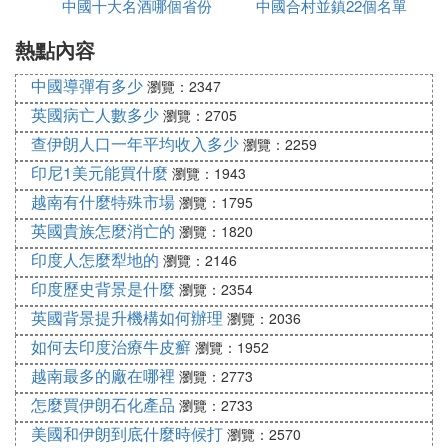
中國十大名酒哪個省份
話
中國合村並鎮22個名單
玩
防控物資，包括38萬只N95醫用口罩、2.9萬副醫用
手套、6000套防護服等。美國務院還宣布將向中國和
熱點內容
最多
進入哪個省
其他國家提供1億美元防疫援助，但似乎至今也沒有
看到具體動作。
中國導彈有多少
瀏覽：2347
美國為什麼不援助中國疫情
英國病亡人數多少
瀏覽：2705
在最近的外交部新聞發布會上，一名記者問：中國已
查伊朗人口一年平均收入多少
瀏覽：2259
經表示了充分的信心和能力來克服這一流行病。這是
印尼1美元能買什麼
瀏覽：1943
否意味著中國不再需要美國或其他國家的援助國外交
越南有什麼特殊市場
瀏覽：1795
部發言人華春瑩對此給予了肯定的回答，他說：中國
英國貴族怎麼消亡的
瀏覽：1820
一直堅持主要依靠自己的力量來應對疫情。同時，我
們歡迎並感謝國際社會的真誠友好支持和幫助。。
印度人怎麼犁地的
瀏覽：2146
從外交部的反應中不難看出，雖然中國依靠自己的力
印度歷史背景是什麼
瀏覽：2354
量抗擊疫情，但我們願意接受和感謝國際社會和友好
英國背景提升機構如何辦理
瀏覽：2036
鄰邦的幫助，防治艾滋病的斗爭是團結合作的問題，
如何去印度治療牛皮癬
瀏覽：1952
中國有朋友的幫助無疑是一件好事。
越南最多的廠在哪裡
瀏覽：2773
早些時候，美國總統唐納德·特朗普公開表示，他高
怎麼買伊朗石化產品
瀏覽：2733
度贊揚中國及時而有效地採取措施抗擊這一流行病，
並計劃派遣一支醫療援助小組和專家小組前往武漢。
美國和伊朗到底什麼時候打
瀏覽：2570