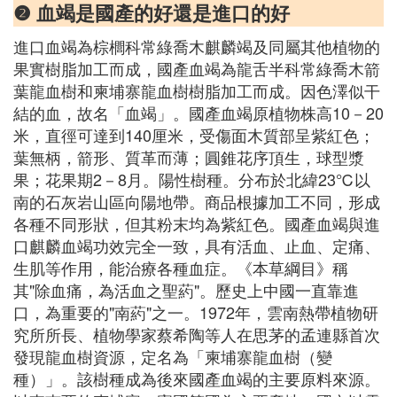
❷ 血竭是國產的好還是進口的好
進口血竭為棕櫚科常綠喬木麒麟竭及同屬其他植物的
果實樹脂加工而成，國產血竭為龍舌半科常綠喬木箭
葉龍血樹和柬埔寨龍血樹樹脂加工而成。因色澤似干
結的血，故名「血竭」。國產血竭原植物株高10－20
米，直徑可達到140厘米，受傷面木質部呈紫紅色；
葉無柄，箭形、質革而薄；圓錐花序頂生，球型漿
果；花果期2－8月。陽性樹種。分布於北緯23℃以
南的石灰岩山區向陽地帶。商品根據加工不同，形成
各種不同形狀，但其粉末均為紫紅色。國產血竭與進
口麒麟血竭功效完全一致，具有活血、止血、定痛、
生肌等作用，能治療各種血症。《本草綱目》稱
其"除血痛，為活血之聖葯"。歷史上中國一直靠進
口，為重要的"南葯"之一。1972年，雲南熱帶植物研
究所所長、植物學家蔡希陶等人在思茅的孟連縣首次
發現龍血樹資源，定名為「柬埔寨龍血樹（變
種）」。該樹種成為後來國產血竭的主要原料來源。