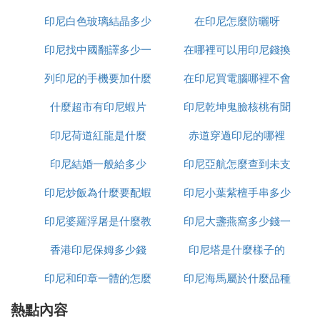
礫感。
印尼白色玻璃結晶多少
樣
在印尼怎麼防曬呀
之外色黑白紅似鐵，橫斷面順滑，研末鮮紅色似血者
為宜。
印尼找中國翻譯多少一
錢一平方
在哪裡可以用印尼錢換
主要成分：含龍血竭紅素、安息香酸等。
列印尼的手機要加什麼
天
在印尼買電腦哪裡不會
人民幣
作用與功效：活血止疼，活血化瘀撥毒。臨床實驗確
什麼超市有印尼蝦片
印尼乾坤鬼臉核桃有聞
受騙
認能明顯減少家兔血液再增厚時間。對多種多樣皮膚
印尼荷道紅龍是什麼
赤道穿過印尼的哪裡
怎麼處理
癬有抑制效果。
中葯炮製：研超微粉生用。茯苓功效：甘、咸、平。
印尼結婚一般給多少
印尼亞航怎麼查到未支
歸經：深入人心、肝經。作用：活血止痛，散瘀生
新;外敷活血撥毒。主冶：跌打，淤血隱隱作痛，親
印尼炒飯為什麼要配蝦
印尼小葉紫檀手串多少
付訂單
信卒痛，金瘡流血，瘡瘍不斂等症。
印尼婆羅浮屠是什麼教
片
印尼大盞燕窩多少錢一
錢
臨床醫學運用：關鍵用以跌打而有親信疼痛或流血
者，常配乳香、沒葯、兒茶、樟腦等，方如七厘散，
香港印尼保姆多少錢
印尼塔是什麼樣子的
克
此方有活血化淤、快速消腫功效。
印尼和印章一體的怎麼
印尼海馬屬於什麼品種
龍血竭性較辛熱而躁熱，陰虛血熱者謹慎使用。
使用量：口服1~1.5g，一般入丸葯粉，不進葯劑。外
熱點內容
加水
敷適當。