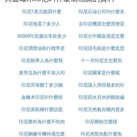
色魚鱗。把它弄斷或割開一個口子，便會有像血一樣
印尼1美元能買什麼
印尼石油公司叫什麼名
的環氧樹脂流出去，晾曬後凝固成血小塊，它是很寶
貴的中葯材，稱作「龍血竭」或「麒麟竭」。民俗亦
印尼地震了多少人
去印尼機票怎麼買便宜
字
有應用做為染劑或香辛料。
50000印尼盧比等於多少
印尼欠中國血債是怎麼
特性辨別：龍血竭分原庄龍血竭兩大類。
印尼潤滑油執行標準是
人民幣
印尼語毛病是什麼意思
回事
1、原庄龍血竭：呈不規律的小塊。表層暗紫色或被
有暗紅色煙塵。質堅脆或酥脆、易破裂，粉碎面內色
印尼殺華人為什麼我
什麼
十一月印尼文怎麼寫
與表色一致，微有光澤度。因質量不一，常帶有是多
東帝汶為什麼不加入印
印尼國家是什麼樣
少不一的頭狀花序，果子及魚鱗等殘渣氣無，味淡。
以含殘渣少，體酥脆、橫斷面順滑、色紅者為宜。
印尼宮保雞丁多少錢
尼
印尼讓人用得最多的社
2、型號龍血竭：現市售產品有牌庫和黃冠牌，均系
歷經生產加工再制的製成品，頭狀花序、果子及魚鱗
血蠍木印尼叫什麼樹
印尼四水貝水的郵政編
交軟體是什麼意思
等殘渣已被消除，並製成定形的團小塊。直徑6~8公
印尼喜歡聊什麼話題
印尼天然氣在國內賣多
碼是多少
分，底端平圓，頂端呈銳角四楞形並有縱順褶皺溝
梭。表層深紅色或黑紅色，並印著金印型號。質硬實
印尼農村為什麼不吃肉
印尼椰粉怎麼樣
少錢
脆，易砸爛，斷碎面微有光澤度及微小細孔，淡褐
印尼鋼廠司機待遇怎麼
印尼虎龍魚配什麼魚
色。研末則成艷麗的暗紅色。氣無，味淡。嚼之有沙