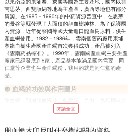
以東南亞的柬埔寨、寮國等國為主要產地，國內以雲
南思茅、西雙版納等地為主產區，廣西等地也有部分
資源。在1985－1990年的中葯資源普查中，在思茅
的景谷等縣發現了大面積的龍血樹純林。為了保護國
內資源，近年從寮國等國大量進口龍血樹原料，供生
產血竭使用。1982－1986年，雲南個舊葯廠用柬埔
寨龍血樹生產國產血竭首次獲得成功，產品被列入
《雲南葯品標准》。1990年，雲南國產血竭主要生產
廠家已經發展到6家，產品基本能滿足國內需要。同
仁堂等企業也生產血竭粉，我用的就是同仁堂的產
品。
❸ 血竭的功效與作用圖片
龍血竭，別稱龍血竭花、麒麟竭、血力。為棕櫚科綠
色植物麒麟竭果子中外滲的環氧樹脂。在印尼、新加
閱讀全文
坡和沙特等地，有一種多年生長 蔓生植物，它一般
盤繞在別的花草樹木上，葉片為羽毛狀，上邊有三條
與血蠍木印尼叫什麼樹相關的資料
縱列排序的「脈」;果子呈球形，表面有明亮的淡黃