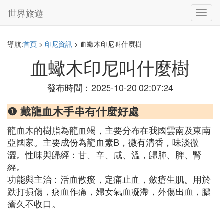
世界旅遊
切
換
導
航
導航:
首頁
>
印尼資訊
> 血蠍木印尼叫什麼樹
血蠍木印尼叫什麼樹
發布時間：2025-10-20 02:07:24
❶ 戴龍血木手串有什麼好處
龍血木的樹脂為龍血竭，主要分布在我國雲南及東南
亞國家。主要成份為龍血素B，微有清香，味淡微
澀。性味與歸經：甘、辛、咸、溫，歸肺、脾、腎
經。
功能與主治：活血散瘀，定痛止血，斂瘡生肌。用於
跌打損傷，瘀血作痛，婦女氣血凝滯，外傷出血，膿
瘡久不收口。