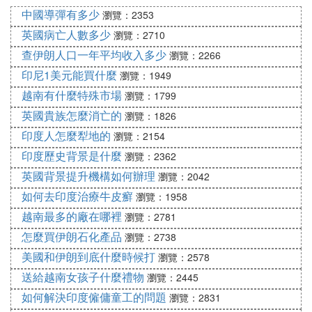
葯方舉例說明：七厘散(成葯)：含龍血竭、紅花、兒
中國導彈有多少
瀏覽：2353
茶、硃砂、乳香、沒葯、血竭。每服0.21~0.9g，每
英國病亡人數多少
瀏覽：2710
天1~3次，用溫水或溫米酒吞服，也可外敷，以純糧
查伊朗人口一年平均收入多少
瀏覽：2266
酒調敷傷處。
印尼1美元能買什麼
瀏覽：1949
註：1、龍血竭溶解醇，不溶解水。
越南有什麼特殊市場
瀏覽：1799
英國貴族怎麼消亡的
瀏覽：1826
2、傳統式的識別方法，將龍血竭研成細粉，撒在紙
上，以微火烤制、勿使紙焦，龍血竭熔融後呈黑紅
印度人怎麼犁地的
瀏覽：2154
色，對光線透視，仍顯紅色。用火引燃無松脂味道、
印度歷史背景是什麼
瀏覽：2362
煙有嗆鼻子感者，質量好。相反則次，或摻入其他環
英國背景提升機構如何辦理
瀏覽：2042
氧樹脂。
如何去印度治療牛皮癬
瀏覽：1958
越南最多的廠在哪裡
瀏覽：2781
❹ 血竭功效與作用
怎麼買伊朗石化產品
瀏覽：2738
血竭，作為棕櫚科植物麒麟竭果實和藤莖樹脂的提取
美國和伊朗到底什麼時候打
瀏覽：2578
物，其主要功效包括散瘀定痛、止血和生肌斂瘡。這
送給越南女孩子什麼禮物
瀏覽：2445
種傳統葯材在臨床中有廣泛應用，對於跌打損傷、內
如何解決印度僱傭童工的問題
瀏覽：2831
傷瘀痛、痛經、產後瘀阻腹痛以及外傷出血不止等問