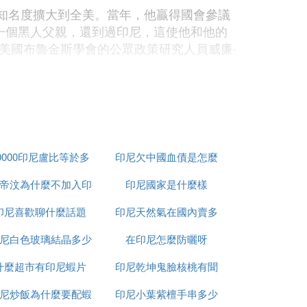
將知名度擴大到全美。當年，他贏得國會參議
一個黑人父親，還到過印尼，這使他和他的
美國布魯金斯學會的公眾政策研究人員威廉·
。薩瓦托說：「美國人喜歡成功的故事。」蘇
總統，她會有多麼驕傲」。
富蘭克林·羅斯福已可以拿著廣播喇叭進行
0000印尼盧比等於多
印尼欠中國血債是怎麼
站，宣傳政治綱領、播放競選廣告，發布即時
帝汶為什麼不加入印
少人民幣
印尼國家是什麼樣
回事
統大選中脫穎而出。」《紐約日報》也認可
印尼喜歡聊什麼話題
尼
印尼天然氣在國內賣多
偶像，憑借著平民出身、經歷復雜的優勢，打
尼白色玻璃結晶多少
在印尼怎麼防曬呀
少錢
舉委員會公布的資料顯示，奧巴馬在今年1
什麼超市有印尼蝦片
錢一平方
印尼乾坤鬼臉核桃有聞
筆金額都在100美元以下。
是自發的網上轉賬。這應該被看作一個信
尼炒飯為什麼要配蝦
印尼小葉紫檀手串多少
怎麼處理
必須爭取盡可能多的捐款者，才能在籌款額上