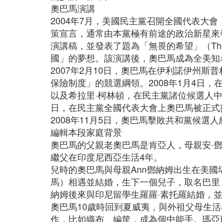
奧巴馬演講
2004年7月，美國民主黨召開全國代表
策宣言，通常由本黨極有前途的政治新星來
演講稿，並發表了題為「無畏的希望」（The 
國」的夢想。該演講後，奧巴馬成為全美知
2007年2月10日，奧巴馬在伊利諾伊州
保險制度」的競選綱領。2008年1月4日
以及希拉里·柯林頓，在民主黨諸位候選人中
日，在民主黨全國代表大會上奧巴馬被正式
2008年11月5日，奧巴馬擊敗共和黨候選
編輯本段家庭背景
奧巴馬的父親老奧巴馬是肯亞人，母親安·
繼父在印度尼西亞生活4年。
兒時的奧巴馬與母親Ann鄧納姆出生在美
馬）相遇並結婚，生下一個兒子，取名巴里
納姆後來與印尼留學生羅羅·素托羅結婚，並
奧巴馬10歲時回到夏威夷，與外祖父母生
作，比如織布、編筐，成為個中能手。瑪亞