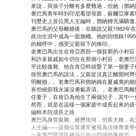
來說，與孩子分離有多麼難過，但她（鄧納
奧巴馬青年時到印尼看望母親，蘇爾亞庫素
刊歷史上首位黑人主編時，鄧納姆充滿驕傲
奧巴馬的父母離婚後，在聽說父親1982
政治生涯中成為一面旗幟。他的回憶錄19
的稱呼中，感受父親留下的烙印。
老奧巴馬出生在肯亞西部一個貧窮的小村莊
和許多親戚如今仍住在那個小村莊，老奧巴馬
平比較復雜。他在肯亞時就娶了第一個妻子
按照奧巴馬的說法，父親從沒真正離開柯齊
明離婚」。老奧巴馬和鄧納姆在夏威夷的婚
有些細節我永遠沒勇氣弄清。」老奧巴馬離
任妻子，在肯亞為他生了兩個兒子，其中一
然而，就是在這樣一個家庭中成長起來的孩
編輯本段成長之路
奧巴馬身世復雜、經歷坎坷，但長大後，在
人主編——這個位置通常被視為法律專業學
一家專門受理民權訴訟的小型律師事務所。