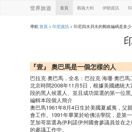
世界旅遊
首頁
觀義大利
伊朗資訊
印
導航:
首頁
>
印尼資訊
> 印尼四水貝水的郵政編碼是多少
『壹』 奧巴馬是一個怎樣的人
巴拉克·奧巴馬，全名：巴拉克·海珊·奧巴馬二世（Ba
北京時間2008年11月5日，根據美國總
段的黑人候選人、並且成功當選的第一位黑
編輯本段個人簡介
奧巴馬1961年8月4日生於美國夏威夷，父
會工作。1991年畢業於哈佛法學院，是第
芝加哥當選為伊利諾伊州國會參議員並在之
的參議工作中。