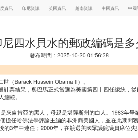
度資訊
印尼資訊
英國資訊
越南資訊
中國資訊
中國
印尼四水貝水的郵政編碼是多
發布時間：2025-10-20 01:56:38
rack Hussein Obama II）。
統大選計票結果，奧巴馬正式當選為美國第四十四任總統，
人總統。
親是來自肯亞的黑人，母親是堪薩斯州的白人。1983年畢
一個擔任哈佛法學評論主編的非洲裔美國人，並在此期間獲
後的3年中連任；2000年，在競選美國眾議院議員席位