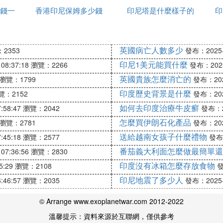
錢一
香港印尼保姆多少錢
印尼塔是什麼樣子的
付訂單
印
刀，被人稱為「菜鳥」的他「一鳴驚人」：通過互聯網，
巴馬就擁有一個「網路提款機」。《時代周刊》評論：「奧
的數據，將在未來的選票數量上體現，人們期待著這樣的
英國病亡人數多少
2353
發布：2025-1
barackobama.com）上，粉絲們在網站上輸入自己的
印尼1美元能買什麼
08:37:18
瀏覽：2266
發布：2025-
的團體。戈倫博格說：「這些集會吸引了社區人群的極大
英國貴族怎麼消亡的
瀏覽：1799
發布：2025
馬的黨內對手——希拉里，也在自己的官方網站上設置了
印度歷史背景是什麼
覽：2152
發布：2025
馬進入了互聯網的WEB2.0時代。「這是互聯網時代，
如何去印度治療牛皮癬
:58:47
瀏覽：2042
發布：20
多時間，也不會自降身份與窮人一起爭論」，一位奧巴馬
怎麼買伊朗石化產品
瀏覽：2781
發布：2025
送給越南女孩子什麼禮物
:45:18
瀏覽：2577
發布：
大選初選中民主黨總統候選人奧巴馬掀起的政治旋風。作為
番茄義大利面怎麼做最簡單還
07:36:56
瀏覽：2830
一次次突破人們的預期，不斷刷新美國政治史新紀錄，形成
印度沒有冰箱怎麼存放食物
5:29
瀏覽：2108
發
戰。奧巴馬在短短兩年多的時間里就已在政壇造成一股旋
印尼地震了多少人
:46:57
瀏覽：2035
發布：2025-1
相提並論。
一指的政治品牌。並且「奧巴馬」這個名字已經改變了英
© Arrange www.exoplanetwar.com 2012-2022
風暴」、「奧巴馬搖滾」、「奧巴馬十月」等等。《華爾
溫馨提示：資料來源於互聯網，僅供參考
位多麼出色的政治家。《紐約時報》專欄作家布魯克斯在