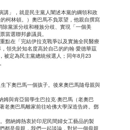
調演講」，就是民主黨人闡述本黨的綱領和政
長的柯林頓。）奧巴馬不負眾望，他親自撰寫
他提出消除黨派分歧和種族分歧、實現「一個美
選票當選聯邦參議員。
出了重點在「完結伊拉克戰爭以及實施全民醫療
率，領先於知名度高於自己的約翰·愛德華茲
，被定為民主黨總統候選人；同年8月23
。
只生下奧巴馬一個孩子。後來奧巴馬隨母親與
納姆與肯亞留學生巴拉克·奧巴馬（老奧巴
著老奧巴馬離家前往哈佛大學深造告終。鄧
尼。鄧納姆熱衷於印尼民間婦女工藝品的製
們都是母親，我們一起談論，對於一個母親