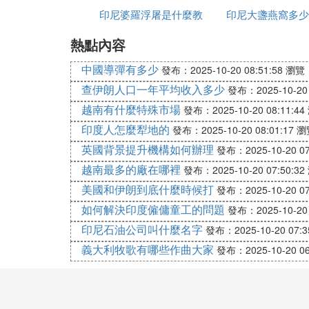
壓倒其他對手。
印尼婆羅浮屠是什麼教
印尼大盞燕窩多少
早在2007年第一季度初選時期，他小試牛
熱點內容
克
捐款數額也超過了希拉里。從那時開始，奧
位不計名的普通支持者，但帳面上無法看到
中國導彈有多少
發布：2025-10-20 08:51:58
瀏覽：
在奧巴馬的個人競選網站（http://www.
查伊朗人口一年平均收入多少
發布：2025-10-20 
所具有的信息列表，並據此加入支持奧巴馬
越南有什麼特殊市場
發布：2025-10-20 08:11:44
前從沒捲入過競選活動。」相形之下，奧巴
印度人怎麼犁地的
發布：2025-10-20 08:01:17
瀏
持者，但效果遠遜於奧巴馬。原因是，奧巴
英國背景提升機構如何辦理
發布：2025-10-20 07
的人都不是有錢人，因為有錢人大都沒那麼
判，奧巴馬無疑將獲勝。」
越南最多的廠在哪裡
發布：2025-10-20 07:50:32
編輯本段「奧巴馬現象」
美國和伊朗到底什麼時候打
發布：2025-10-20 07
所謂「奧巴馬現象」，就是2008年總統
如何解決印度僱傭童工的問題
發布：2025-10-20 
「希望」和「變化」作為自己的競選口號，
印尼石油公司叫什麼名字
發布：2025-10-20 07:3
治能量，對傳統的選舉格局構成了真正的挑
義大利牧歌有哪些作曲大家
發布：2025-10-20 06
統肯尼迪1960年挾帶強大人氣進軍白宮來
如今「奧巴馬」這個名字在美國已成為首屈
頭的新名詞，如「奧巴馬女孩」、「奧巴馬
希拉里還沒有被淹死本身就足以說明她是一