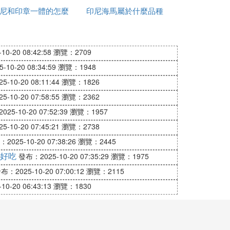
尼和印章一體的怎麼
片
印尼海馬屬於什麼品種
錢
獲得了10萬人的捐款，人數是希拉里的兩倍！
加水
巴馬所得的100美元募款，可能來自數千
驚喜。」
0-20 08:42:58
瀏覽：2709
郵政編碼，就能得到所在地區為奧巴馬進行助選活動
10-20 08:34:59
瀏覽：1948
興趣。人們一回家就上網捐款。而這些人以
-10-20 08:11:44
瀏覽：1826
類似的「郵編定位」功能，以聚攏和發展支
-10-20 07:58:55
瀏覽：2362
奧巴馬知道經常上網和有時間在網上發表言論
25-10-20 07:52:39
瀏覽：1957
的支持者表示，「如果以支持人數作為評
-10-20 07:45:21
瀏覽：2738
2025-10-20 07:38:26
瀏覽：2445
美國歷史上第一位參選總統的黑人，奧巴馬將
好吃
發布：2025-10-20 07:35:29
瀏覽：1975
了2008年美國總統大選中一個股巨大的政
布：2025-10-20 07:00:12
瀏覽：2115
風，甚至有人把「奧巴馬現象」拿來與前總
0-20 06:43:13
瀏覽：1830
語，美國社會出現了一批以「奧巴馬」為詞
街日報》甚至驚呼：面對「奧巴馬大潮」，
《當魔術消失的時候》文章中，認為「奧巴