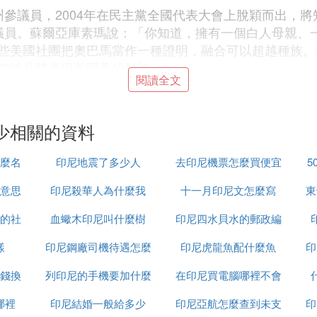
州參議員，2004年在民主黨全國代表大會上脫穎而出，
議員。蘇爾亞庫素瑪說：「你知道，擁有一個白人母親、
些美國社團把奧巴馬當作一種證明，融合可以超越種族。
支持具體表現美國夢的領袖。」
閱讀全文
，奧巴馬公布自己身世可以吸引選民，無論存在何種爭議
「熱烈表現」，「如果她知道巴里，她的孩子在競選美國
少相關的資料
肯只能坐著馬車來巡迴演講；七八十年前，為了獲得勝利，
觀眾發表演說成為了常態。
麼名
印尼地震了多少人
去印尼機票怎麼買便宜
5
馬、希拉里，抑或共和黨的麥凱恩，都爭先恐後開設個人網
意思
印尼殺華人為什麼我
十一月印尼文怎麼寫
東
深專家評論：「能夠利用網路全部潛力的競選者，將在總
的社
血蠍木印尼叫什麼樹
印尼四水貝水的郵政編
關鍵因素不是誰更懂政治，而是誰更懂網路。」
已深度參與到選舉的政治事務中。奧巴馬，47歲的黑人
思
樣
印尼鋼廠司機待遇怎麼
印尼虎龍魚配什麼魚
碼是多少
印
的帥氣中，成為了最會利用互聯網工具的人。美國聯邦選
錢換
列印尼的手機要加什麼
樣
在印尼買電腦哪裡不會
萬美元是通過互聯網募集到的，而且，其中90％的捐款，單
的模式大不相同的是，奧巴馬得到的這些小額捐款，多半
哪裡
印尼結婚一般給多少
印尼亞航怎麼查到未支
受騙
印
助選資金，不得超過2300美元。因此，美國總統候選人