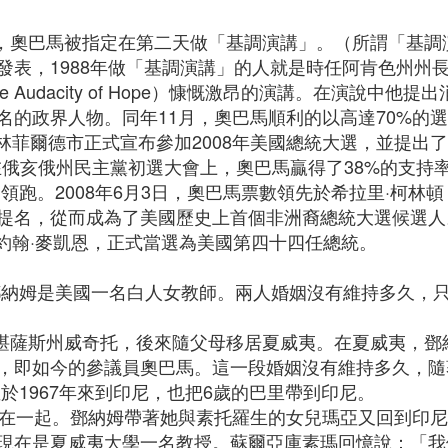
大會，奧巴馬被指定在第二天做「基調演講」。（所謂「基
發表，1988年做「基調演講」的人就是時任阿肯色州州
Audacity of Hope）慷慨激昂的演講。在演說中
名的政界人物。同年11月，奧巴馬順利的以高達70%的
斯普林菲爾德市正式宣布參加2008年美國總統大選，並提
，在俄亥俄州民主黨初選大會上，奧巴馬贏得了38%的支持
領跑。2008年6月3日，奧巴馬票數領先於希拉里·柯林頓
提名，從而成為了美國歷史上首個非洲裔總統大選候選人
人約翰·麥凱恩，正式當選為美國第四十四任總統。
鄧納姆是美國一名白人女教師。兩人婚姻沒有維持多久，
國堪薩斯州威奇托，後來隨父母移居夏威夷。在夏威夷，鄧
，即如今的參議員奧巴馬。這一段婚姻沒有維持多久，隨
於1967年來到印尼，也把6歲的巴里帶到印尼。
活在一起。鄧納姆帶著她與素托羅生的女兒瑪亞又回到印
現在是夏威夷大學一名教授。蘇爾亞庫素瑪回憶說：「我