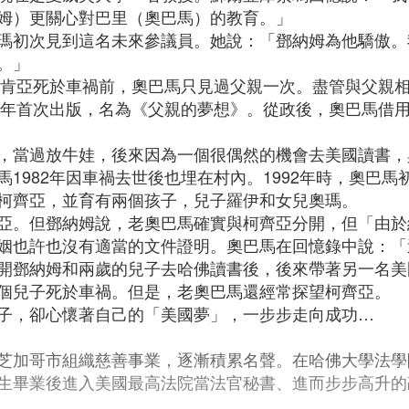
姆）更關心對巴里（奧巴馬）的教育。」
瑪初次見到這名未來參議員。她說：「鄧納姆為他驕傲。
。」
年在肯亞死於車禍前，奧巴馬只見過父親一次。盡管與父親
95年首次出版，名為《父親的夢想》。從政後，奧巴馬借
，當過放牛娃，後來因為一個很偶然的機會去美國讀書，
1982年因車禍去世後也埋在村內。1992年時，奧巴
柯齊亞，並育有兩個孩子，兒子羅伊和女兒奧瑪。
亞。但鄧納姆說，老奧巴馬確實與柯齊亞分開，但「由於
姻也許也沒有適當的文件證明。奧巴馬在回憶錄中說：「
開鄧納姆和兩歲的兒子去哈佛讀書後，後來帶著另一名美
個兒子死於車禍。但是，老奧巴馬還經常探望柯齊亞。
子，卻心懷著自己的「美國夢」，一步步走向成功…
芝加哥市組織慈善事業，逐漸積累名聲。在哈佛大學法學
生畢業後進入美國最高法院當法官秘書、進而步步高升的