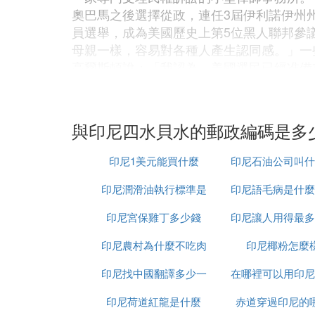
奧巴馬之後選擇從政，連任3屆伊利諾伊州
員選舉，成為美國歷史上第5位黑人聯邦參
母親一樣，容易對各種人產生認同感。」一
高爾斯頓說：「我認為，美國選民已經准備
弗吉尼亞大學政治學教授拉里·薩瓦托認為
爾亞庫素瑪說，她可以想像到奧巴馬母親的
編輯本段參選歷程
與印尼四水貝水的郵政編碼是多
一百多年前的美國總統大選，亞伯拉罕·林
宣傳；到了肯尼迪時代，在電視上面對萬千
印尼1美元能買什麼
印尼石油公司叫什
奧巴馬競選網站首頁
2008年美國大選，不管是民主黨的奧巴
印尼潤滑油執行標準是
印尼語毛病是什麼
字
動態，同時也收集民意民聲。矽谷的一位資
印尼宮保雞丁多少錢
什麼
印尼讓人用得最多
這一點：「2008年，決定總統大選結果的
互聯網，這種最開放、最民主的媒介形式，
印尼農村為什麼不吃肉
交軟體是什麼意
印尼椰粉怎麼
出「革新」、「夢想」的旗號，在一臉陽光
印尼找中國翻譯多少一
在哪裡可以用印尼
月份收到的3600萬美元捐款中，有2800
和傳統的通過競選集會，以及舉行募款餐會
印尼荷道紅龍是什麼
天
赤道穿過印尼的
人民幣
號。美國國會規定，每個人向總統候選人捐