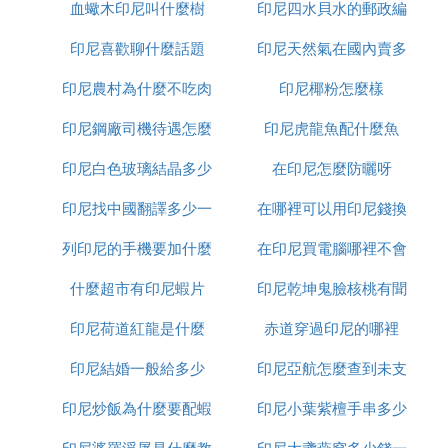
血蠍木印尼叫什麼樹
印尼四水貝水的郵政編
交軟體是什麼意思
印尼喜歡聊什麼話題
印尼天然氣在國內賣多
碼是多少
印尼農村為什麼不吃肉
印尼椰粉怎麼樣
少錢
印尼鋼廠司機待遇怎麼
印尼虎龍魚配什麼魚
印尼白色玻璃結晶多少
樣
在印尼怎麼防曬呀
印尼找中國翻譯多少一
錢一平方
在哪裡可以用印尼錢換
列印尼的手機要加什麼
天
在印尼買電腦哪裡不會
人民幣
什麼超市有印尼蝦片
印尼乾坤鬼臉核桃有聞
受騙
印尼荷道紅龍是什麼
赤道穿過印尼的哪裡
怎麼處理
印尼結婚一般給多少
印尼亞航怎麼查到未支
印尼炒飯為什麼要配蝦
印尼小葉紫檀手串多少
付訂單
印尼婆羅浮屠是什麼教
片
印尼大盞燕窩多少錢一
錢