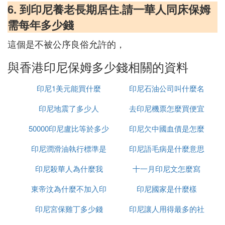
6. 到印尼養老長期居住.請一華人同床保姆
需每年多少錢
這個是不被公序良俗允許的，
與香港印尼保姆多少錢相關的資料
印尼1美元能買什麼
印尼石油公司叫什麼名
印尼地震了多少人
去印尼機票怎麼買便宜
字
50000印尼盧比等於多少
印尼欠中國血債是怎麼
印尼潤滑油執行標準是
人民幣
印尼語毛病是什麼意思
回事
印尼殺華人為什麼我
什麼
十一月印尼文怎麼寫
東帝汶為什麼不加入印
印尼國家是什麼樣
印尼宮保雞丁多少錢
尼
印尼讓人用得最多的社