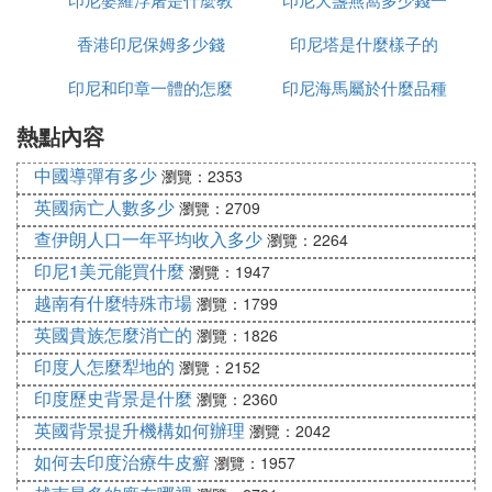
香港印尼保姆多少錢
印尼塔是什麼樣子的
克
印尼和印章一體的怎麼
印尼海馬屬於什麼品種
熱點內容
加水
中國導彈有多少
瀏覽：2353
英國病亡人數多少
瀏覽：2709
查伊朗人口一年平均收入多少
瀏覽：2264
印尼1美元能買什麼
瀏覽：1947
越南有什麼特殊市場
瀏覽：1799
英國貴族怎麼消亡的
瀏覽：1826
印度人怎麼犁地的
瀏覽：2152
印度歷史背景是什麼
瀏覽：2360
英國背景提升機構如何辦理
瀏覽：2042
如何去印度治療牛皮癬
瀏覽：1957