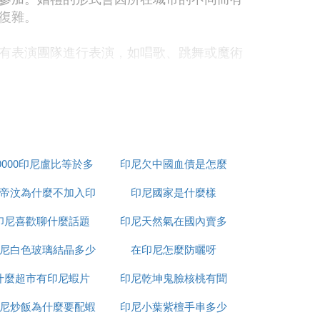
復雜。
有表演團隊進行表演，如唱歌、跳舞或魔術
需要提前與家人協商。一般來說，新婚夫婦
0000印尼盧比等於多
印尼欠中國血債是怎麼
帝汶為什麼不加入印
少人民幣
印尼國家是什麼樣
回事
子「鎖在」房間內。
印尼喜歡聊什麼話題
尼
印尼天然氣在國內賣多
他們的婚
比他大55歲妻子羅哈婭（71歲）。
尼白色玻璃結晶多少
在印尼怎麼防曬呀
少錢
什麼超市有印尼蝦片
錢一平方
印尼乾坤鬼臉核桃有聞
。有著年齡差距的婚姻，
，兩人依然恩愛如初
尼炒飯為什麼要配蝦
印尼小葉紫檀手串多少
怎麼處理