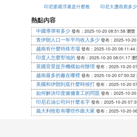
印尼婆羅浮屠是什麼教
印尼大盞燕窩多少
❼ 娶一個印尼女孩多少錢
熱點內容
克
娶一個印尼女孩的成本並不高，因為印尼的
中國導彈有多少
發布：2025-10-20 08:51:58
瀏覽：
❽ 巴厘島婚禮費用
查伊朗人口一年平均收入多少
發布：2025-10-20 
越南有什麼特殊市場
發布：2025-10-20 08:11:44
目前海外婚禮最成熟的也是印尼的巴厘島，
印度人怎麼犁地的
難閉仔忘的浪漫婚禮。
發布：2025-10-20 08:01:17
瀏
如果國人去巴厘島辦婚禮是沒有特殊的習俗
英國背景提升機構如何辦理
發布：2025-10-20 07
從一萬到十幾萬不等，根據預算和需求選擇
越南最多的廠在哪裡
發布：2025-10-20 07:50:32
美國和伊朗到底什麼時候打
發布：2025-10-20 07
❾ 中國人去印尼巴厘島領結婚證。
如何解決印度僱傭童工的問題
發布：2025-10-20 
巴厘島是落地簽 每人25美元 下機後隨人
印尼石油公司叫什麼名字
發布：2025-10-20 07:3
巴厘島結婚證不據有法律效應
義大利牧歌有哪些作曲大家
發布：2025-10-20 06