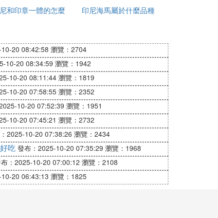
尼和印章一體的怎麼
片
印尼海馬屬於什麼品種
錢
加水
法地來到中國結婚，通常不需要支付彩禮。
0-20 08:42:58
瀏覽：2704
10-20 08:34:59
瀏覽：1942
-10-20 08:11:44
瀏覽：1819
的婚禮舉指策劃服務人員，打造出讓你終身
-10-20 07:58:55
瀏覽：2352
教堂婚禮、別墅婚禮、海灘婚禮，婚禮價位
25-10-20 07:52:39
瀏覽：1951
，大概就是以上這樣，望採納
-10-20 07:45:21
瀏覽：2732
2025-10-20 07:38:26
瀏覽：2434
好吃
發布：2025-10-20 07:35:29
瀏覽：1968
布：2025-10-20 07:00:12
瀏覽：2108
0-20 06:43:13
瀏覽：1825