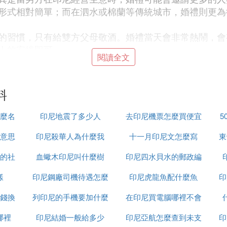
形式相對簡單；而在泗水或棉蘭等傳統城市，婚禮則更為
的習慣，只有給雙方父母敬酒。婚禮當天會非常熱鬧，會
人的安排即可。
閱讀全文
決於當地的安排。至於新婚夫婦是否與南方家人同住，這
料
題，歡迎隨時咨詢。
麼名
印尼地震了多少人
去印尼機票怎麼買便宜
5
89元彩禮，結婚多年他們的現狀如何
意思
印尼殺華人為什麼我
十一月印尼文怎麼寫
東
喜愛，使得他患得患失，害怕妻子被他人搶走，經常將妻
的社
血蠍木印尼叫什麼樹
印尼四水貝水的郵政編
亞人，他的名字叫塞拉梅特。
四年前16歲塞拉梅特，娶了
思
樣
印尼鋼廠司機待遇怎麼
印尼虎龍魚配什麼魚
碼是多少
印
，究其原因，在於兩人之間年齡差距。
錢換
列印尼的手機要加什麼
樣
在印尼買電腦哪裡不會
年齡差距，可他們的愛情卻十分甜蜜幸福。結婚四年時間
哪裡
印尼結婚一般給多少
印尼亞航怎麼查到未支
受騙
印