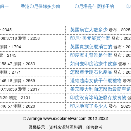
錢一
香港印尼保姆多少錢
印尼塔是什麼樣子的
付訂單
印
生活水平相對較低，貨幣價值也不高。只要你能幫助她合
英國病亡人數多少
2345
發布：2025-1
印尼1美元能買什麼
08:37:18
瀏覽：2258
發布：2025-
英國貴族怎麼消亡的
瀏覽：1794
發布：2025
無敵海景、精美教堂、浪漫海灘、奢華別墅，再加上專業
印度歷史背景是什麼
覽：2145
發布：2025
的，可根據新人的需求定製。巴厘島婚禮根據場地可分為
如何去印度治療牛皮癬
:58:47
瀏覽：2033
發布：20
，總有適合自己的。 根據具正態配體事宜才能算出費用
怎麼買伊朗石化產品
瀏覽：2771
發布：2025
送給越南女孩子什麼禮物
:45:18
瀏覽：2569
發布：
持中國護照，旅遊簽證。手續怎麼樣、
番茄義大利面怎麼做最簡單還
07:36:56
瀏覽：2817
流在機場大廳就可以辦理落地簽
印度沒有冰箱怎麼存放食物
5:29
瀏覽：2101
發
印尼地震了多少人
:46:57
瀏覽：2028
發布：2025-1
© Arrange www.exoplanetwar.com 2012-2022
溫馨提示：資料來源於互聯網，僅供參考