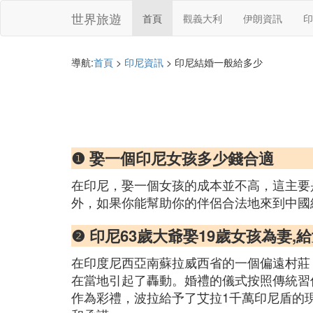
世界旅遊
首頁
觀義大利
伊朗資訊
印
導航:
首頁
>
印尼資訊
> 印尼結婚一般給多少
❶ 娶一個印尼女孩多少錢合適
在印尼，娶一個女孩的成本並不高，這主要
外，如果你能幫助你的伴侶合法地來到中國
❷ 印尼63歲大爺娶19歲女孩為妻
在印度尼西亞南蘇拉威西省的一個偏遠村莊
在當地引起了轟動。婚禮的儀式按照傳統習
作為彩禮，波拉給予了艾拉1千萬印尼盾的