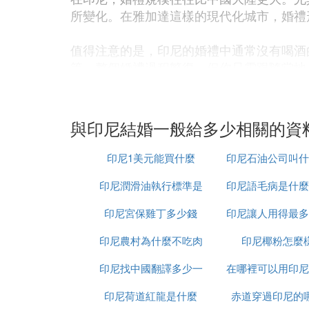
所變化。在雅加達這樣的現代化城市，婚禮
值得注意的是，印尼的婚禮中通常沒有喝酒
等。整個婚禮過程繁復，但你只需跟隨當地
婚禮後的第一天，通常會在酒店度過，這取
會住在平房中，巴厘島地區則較少有公寓。
與印尼結婚一般給多少相關的資
希望這些信息對你有所幫助。如果有任何問
印尼1美元能買什麼
印尼石油公司叫什
❻ 印度小伙娶71歲老太為妻，給了
印尼潤滑油執行標準是
印尼語毛病是什麼
字
，小伙對妻子的
結婚多年兩人依然恩愛如初
印尼宮保雞丁多少錢
什麼
印尼讓人用得最多
事件中的小伙並不是印度人，而是印度尼西
印尼農村為什麼不吃肉
交軟體是什麼意
印尼椰粉怎麼
姻，只用了89元彩禮，卻引來了世人關注
印尼找中國翻譯多少一
在哪裡可以用印尼
正如印尼這一對夫妻，
兩人雖然有著55歲
印尼荷道紅龍是什麼
天
赤道穿過印尼的
人民幣
你是怎麼看待的呢？