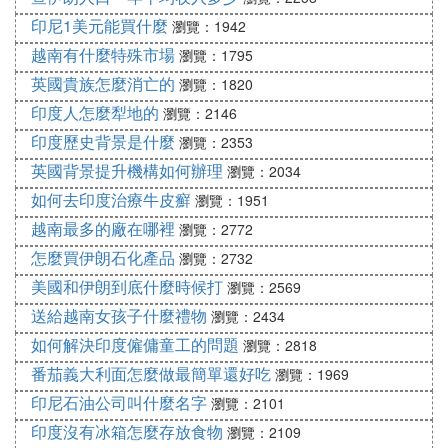
印尼1美元能買什麼
瀏覽：1942
越南有什麼特殊市場
瀏覽：1795
英國貴族怎麼消亡的
瀏覽：1820
印度人怎麼犁地的
瀏覽：2146
印度歷史背景是什麼
瀏覽：2353
英國背景提升機構如何辦理
瀏覽：2034
如何去印度治療牛皮癬
瀏覽：1951
越南最多的廠在哪裡
瀏覽：2772
怎麼買伊朗石化產品
瀏覽：2732
美國和伊朗到底什麼時候打
瀏覽：2569
送給越南女孩子什麼禮物
瀏覽：2434
如何解決印度僱傭童工的問題
瀏覽：2818
番茄義大利面怎麼做最簡單還好吃
瀏覽：1969
印尼石油公司叫什麼名字
瀏覽：2101
印度沒有冰箱怎麼存放食物
瀏覽：2109