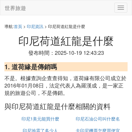
世界旅遊
切
換
導
航
導航:
首頁
>
印尼資訊
> 印尼荷道紅龍是什麼
印尼荷道紅龍是什麼
發布時間：2025-10-19 12:43:23
1. 道荷緣是傳銷嗎
不是。根據查詢企查查得知，道荷緣有限公司成立於
2016年01月08日，法定代表人為羅漢成，是一家正
規的旅遊公司，不是傳銷。
與印尼荷道紅龍是什麼相關的資料
印尼1美元能買什麼
印尼石油公司叫什麼名
印尼地震了多少人
去印尼機票怎麼買便宜
字