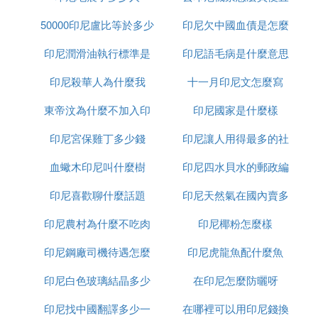
50000印尼盧比等於多少
印尼欠中國血債是怎麼
印尼潤滑油執行標準是
人民幣
印尼語毛病是什麼意思
回事
印尼殺華人為什麼我
什麼
十一月印尼文怎麼寫
東帝汶為什麼不加入印
印尼國家是什麼樣
印尼宮保雞丁多少錢
尼
印尼讓人用得最多的社
血蠍木印尼叫什麼樹
印尼四水貝水的郵政編
交軟體是什麼意思
印尼喜歡聊什麼話題
印尼天然氣在國內賣多
碼是多少
印尼農村為什麼不吃肉
印尼椰粉怎麼樣
少錢
印尼鋼廠司機待遇怎麼
印尼虎龍魚配什麼魚
印尼白色玻璃結晶多少
樣
在印尼怎麼防曬呀
印尼找中國翻譯多少一
錢一平方
在哪裡可以用印尼錢換