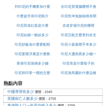
列印尼的手機要加什麼
天
在印尼買電腦哪裡不會
人民幣
什麼超市有印尼蝦片
印尼乾坤鬼臉核桃有聞
受騙
印尼荷道紅龍是什麼
赤道穿過印尼的哪裡
怎麼處理
印尼結婚一般給多少
印尼亞航怎麼查到未支
印尼炒飯為什麼要配蝦
印尼小葉紫檀手串多少
付訂單
印尼婆羅浮屠是什麼教
片
印尼大盞燕窩多少錢一
錢
香港印尼保姆多少錢
印尼塔是什麼樣子的
克
印尼和印章一體的怎麼
印尼海馬屬於什麼品種
熱點內容
加水
中國導彈有多少
瀏覽：2345
英國病亡人數多少
瀏覽：2705
查伊朗人口一年平均收入多少
瀏覽：2258