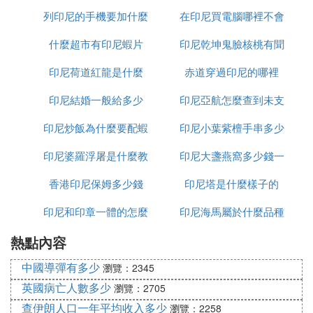
列印尼的手機要加什麼
天
在印尼買電腦哪裡不會
人民幣
什麼超市有印尼蝦片
印尼乾坤鬼臉核桃有聞
受騙
印尼荷道紅龍是什麼
赤道穿過印尼的哪裡
怎麼處理
印尼結婚一般給多少
印尼亞航怎麼查到未支
印尼炒飯為什麼要配蝦
印尼小葉紫檀手串多少
付訂單
印尼婆羅浮屠是什麼教
片
印尼大盞燕窩多少錢一
錢
香港印尼保姆多少錢
印尼塔是什麼樣子的
克
印尼和印章一體的怎麼
印尼海馬屬於什麼品種
熱點內容
加水
中國導彈有多少
瀏覽：2345
英國病亡人數多少
瀏覽：2705
查伊朗人口一年平均收入多少
瀏覽：2258