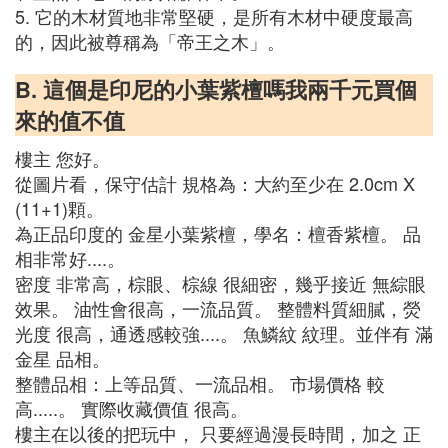
5. 它的木材質地非常堅硬，是所有木材中硬度最高
的，因此被尊稱為「帝王之木」。
B. 這個是印尼的小葉紫檀嗎我兩千元買個
來的值不值
樓主 您好。
從圖片看，保守估計 規格為：大約至少在 2.0cm X
(11+1)顆。
為正品印度的 金星小葉紫檀，學名：檀香紫檀。 品
相非常好....。
密度 非常高，棕眼、棕線 很細密，幾乎接近 無綜眼
效果。 油性會很高，一流品質。 整體料質細膩，熒
光度 很高，通透感較強....。 魚鱗紋 紋理。並伴有 滿
金星 品相。
整體品相：上等品質、一流品相。 市場價格 較
高.....。 實際收藏價值 很高。
樓主在以後的把玩中， 只要經過漫長時間，加之 正