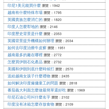
印尼1美元能買什麼
瀏覽：1942
越南有什麼特殊市場
瀏覽：1795
英國貴族怎麼消亡的
瀏覽：1820
印度人怎麼犁地的
瀏覽：2146
印度歷史背景是什麼
瀏覽：2353
英國背景提升機構如何辦理
瀏覽：2034
如何去印度治療牛皮癬
瀏覽：1951
越南最多的廠在哪裡
瀏覽：2772
怎麼買伊朗石化產品
瀏覽：2732
美國和伊朗到底什麼時候打
瀏覽：2570
送給越南女孩子什麼禮物
瀏覽：2435
如何解決印度僱傭童工的問題
瀏覽：2818
番茄義大利面怎麼做最簡單還好吃
瀏覽：1969
印尼石油公司叫什麼名字
瀏覽：2102
印度沒有冰箱怎麼存放食物
瀏覽：2109