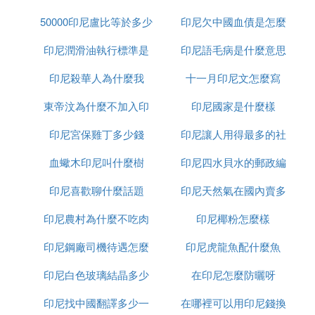
50000印尼盧比等於多少
印尼欠中國血債是怎麼
印尼潤滑油執行標準是
人民幣
印尼語毛病是什麼意思
回事
印尼殺華人為什麼我
什麼
十一月印尼文怎麼寫
東帝汶為什麼不加入印
印尼國家是什麼樣
印尼宮保雞丁多少錢
尼
印尼讓人用得最多的社
血蠍木印尼叫什麼樹
印尼四水貝水的郵政編
交軟體是什麼意思
印尼喜歡聊什麼話題
印尼天然氣在國內賣多
碼是多少
印尼農村為什麼不吃肉
印尼椰粉怎麼樣
少錢
印尼鋼廠司機待遇怎麼
印尼虎龍魚配什麼魚
印尼白色玻璃結晶多少
樣
在印尼怎麼防曬呀
印尼找中國翻譯多少一
錢一平方
在哪裡可以用印尼錢換