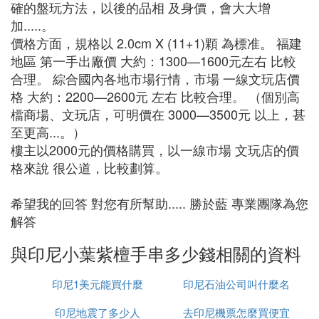
確的盤玩方法，以後的品相 及身價，會大大增
加.....。
價格方面，規格以 2.0cm X (11+1)顆 為標准。 福建
地區 第一手出廠價 大約：1300—1600元左右 比較
合理。 綜合國內各地市場行情，市場 一線文玩店價
格 大約：2200—2600元 左右 比較合理。 （個別高
檔商場、文玩店，可明價在 3000—3500元 以上，甚
至更高...。）
樓主以2000元的價格購買，以一線市場 文玩店的價
格來說 很公道，比較劃算。
希望我的回答 對您有所幫助..... 勝於藍 專業團隊為您
解答
與印尼小葉紫檀手串多少錢相關的資料
印尼1美元能買什麼
印尼石油公司叫什麼名
印尼地震了多少人
去印尼機票怎麼買便宜
字