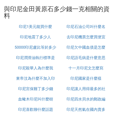
「金田黃」在本世紀初登陸台灣時，並沒有引起藏家
與印尼金田黃原石多少錢一克相關的資
的特別興趣，也沒有什麼大的轟動。但是，近兩年來
料
「金田黃」再次進入福建地區後，身價便陡然暴漲：
在印尼當地，台灣商人的原料采購價格已從一公斤原
印尼1美元能買什麼
印尼石油公司叫什麼名
石3000元台幣漲到3萬元台幣(約合人民幣6000多
元)，漲幅約是10倍，而且這一價格仍在不斷攀升；
印尼地震了多少人
去印尼機票怎麼買便宜
字
福建地區一方石印從原來的1萬元到幾萬元，一下就
漲到了十幾萬元，甚至幾十萬元。不少商家甚至認
50000印尼盧比等於多少
印尼欠中國血債是怎麼
為，優質「金田黃」的價格已經超越了黃金。有媒體
印尼潤滑油執行標準是
人民幣
印尼語毛病是什麼意思
回事
近日還稱：「在台灣，金田黃的行情價是500元/克，
比黃金還要貴。即便如此，金田黃的身價現在僅為田
印尼殺華人為什麼我
什麼
十一月印尼文怎麼寫
黃的1/3。」於是，很多商家都在期待，「大陸市場
東帝汶為什麼不加入印
印尼國家是什麼樣
目前還沒有真正認識到它的價值，後市應該還有很大
的上升空間」，所以放言鼓勵藏家：「現在是最好的
印尼宮保雞丁多少錢
尼
印尼讓人用得最多的社
投資和收藏時機。」甚至有媒體報道廈門玉石市場時
用了「震盪連連，金田黃想做下一個黃龍玉」的標
血蠍木印尼叫什麼樹
印尼四水貝水的郵政編
交軟體是什麼意思
題，認為「金田黃」也應該像黃龍玉一樣，可能還有
印尼喜歡聊什麼話題
印尼天然氣在國內賣多
碼是多少
幾萬倍的漲幅。