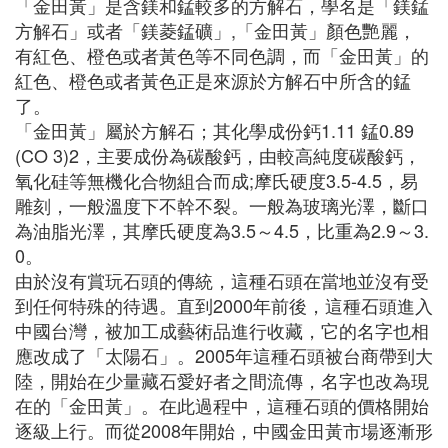
「金田黃」是含鎂和錳較多的方解石，學名是「鎂錳
方解石」或者「鎂菱錳礦」,「金田黃」顏色艷麗，
有紅色、橙色或者黃色等不同色調，而「金田黃」的
紅色、橙色或者黃色正是來源於方解石中所含的錳
了。
「金田黃」屬於方解石；其化學成份鈣1.11 錳0.89
(CO 3)2，主要成份為碳酸鈣，由較高純度碳酸鈣，
氧化硅等無機化合物組合而成;摩氏硬度3.5-4.5，易
雕刻，一般溫度下不幹不裂。一般為玻璃光澤，斷口
為油脂光澤，其摩氏硬度為3.5～4.5，比重為2.9～3.
0。
由於沒有賞玩石頭的傳統，這種石頭在當地並沒有受
到任何特殊的待遇。直到2000年前後，這種石頭進入
中國台灣，被加工成藝術品進行收藏，它的名字也相
應改成了「太陽石」。2005年這種石頭被台商帶到大
陸，開始在少量藏石愛好者之間流傳，名字也改為現
在的「金田黃」。在此過程中，這種石頭的價格開始
逐級上行。而從2008年開始，中國金田黃市場逐漸形