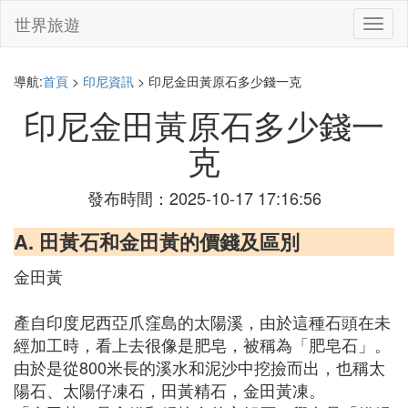
世界旅遊
切
換
導
航
導航:
首頁
>
印尼資訊
> 印尼金田黃原石多少錢一克
印尼金田黃原石多少錢一
克
發布時間：2025-10-17 17:16:56
A. 田黃石和金田黃的價錢及區別
金田黃
產自印度尼西亞爪窪島的太陽溪，由於這種石頭在未
經加工時，看上去很像是肥皂，被稱為「肥皂石」。
由於是從800米長的溪水和泥沙中挖撿而出，也稱太
陽石、太陽仔凍石，田黃精石，金田黃凍。