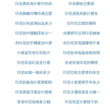
稱「金田黃」名不正且言不順
印尼農村為什麼不吃肉
印尼椰粉怎麼樣
少錢
盡管詳細的礦物學報告還未出台，但根據礦物學家的
印尼鋼廠司機待遇怎麼
印尼虎龍魚配什麼魚
肉眼鑒定和已有的一些介紹資料，我們仍然可以弄清
楚「金田黃」的材料本質。
印尼白色玻璃結晶多少
樣
在印尼怎麼防曬呀
「金田黃」是含鎂和錳較多的方解石，學名是「鎂錳
方解石」或者「鎂菱錳礦」，英文名為Kutnahorite，
印尼找中國翻譯多少一
錢一平方
在哪裡可以用印尼錢換
也可翻譯為「錳白雲石」。「金田黃」顏色艷麗，有
列印尼的手機要加什麼
天
在印尼買電腦哪裡不會
人民幣
紅色、橙色或者黃色等不同色調，屬於艷色方解石的
集合體。我們知道，純的碳酸鈣就是方解石或者文
什麼超市有印尼蝦片
印尼乾坤鬼臉核桃有聞
受騙
石，含鎂多時就多了白雲石的成分了，含錳多時就多
印尼荷道紅龍是什麼
赤道穿過印尼的哪裡
怎麼處理
了菱錳礦的成分了。所以，雖然「金田黃」為方解
石，但有較多的白雲石成分和較多的菱錳礦成分。而
印尼結婚一般給多少
印尼亞航怎麼查到未支
「金田黃」的紅色、橙色或者黃色正是來源於方解石
中所含的錳了。
印尼炒飯為什麼要配蝦
印尼小葉紫檀手串多少
付訂單
「金田黃」一般為玻璃光澤，斷口為油脂光澤，具有
印尼婆羅浮屠是什麼教
片
印尼大盞燕窩多少錢一
錢
不完全的板面解理和貝殼狀斷口。其摩氏硬度為3.5
～4.5，比重為2.9～3.0。「金田黃」主要形成於外生
香港印尼保姆多少錢
印尼塔是什麼樣子的
克
作用條件下，產於近代海底沉積、黏土或石灰岩洞穴