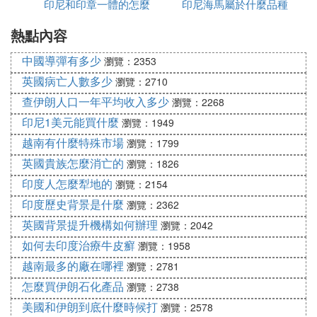
印尼和印章一體的怎麼
印尼海馬屬於什麼品種
中，也可形成於內生作用，產於溫泉沉積及火山岩的
裂隙和氣孔中。「金田黃」的材質在外表上酷似壽山
熱點內容
加水
田黃，但兩者在折光率、硬度、透明度、質感等物理
中國導彈有多少
性質上卻大相徑庭。
瀏覽：2353
孔子說：名不正則言不順，言不順則事不成。或許是
英國病亡人數多少
瀏覽：2710
壽山田黃太令國人著迷了，抑或目睹了壽山田黃近幾
查伊朗人口一年平均收入多少
瀏覽：2268
年價格狂飆，於是商家便把這種外來的石頭稱為「金
印尼1美元能買什麼
瀏覽：1949
田黃」。這一名不正且言不順的稱呼現已讓壽山田黃
越南有什麼特殊市場
瀏覽：1799
的粉絲及商家大為反感，也令很多國人懵懵懂懂。我
英國貴族怎麼消亡的
瀏覽：1826
想如果老外聽了這個名字，可能更會莫名其妙。因
印度人怎麼犁地的
此，這個「金田黃」也需要正名。
瀏覽：2154
那麼，應該怎麼命名呢？目前，在政府機構沒有下達
印度歷史背景是什麼
瀏覽：2362
約束性的、具備強制力的文件來對「金田黃」進行命
英國背景提升機構如何辦理
瀏覽：2042
名的情況下，用材料名+工藝名的二名法或是一個首
如何去印度治療牛皮癬
瀏覽：1958
選方案：工藝名或者可以就叫「金田黃」，但材料名
越南最多的廠在哪裡
瀏覽：2781
必須是科學名，因此稱之為「橙色方解石」或許是最
怎麼買伊朗石化產品
瀏覽：2738
恰當不過的了。這樣，「金田黃(橙色方解石)」或許
美國和伊朗到底什麼時候打
瀏覽：2578
能夠糾正市場對於這種漂亮石材的種種失之偏頗的理