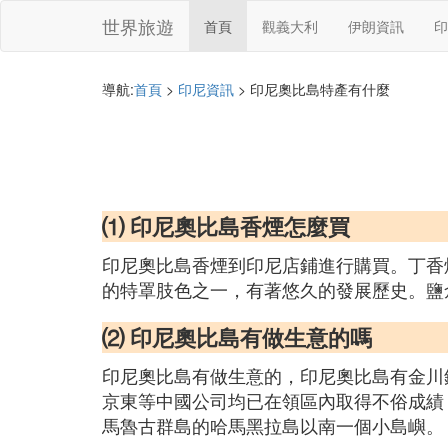
世界旅遊
首頁
觀義大利
伊朗資訊
印
導航:
首頁
>
印尼資訊
> 印尼奧比島特產有什麼
⑴ 印尼奧比島香煙怎麼買
印尼奧比島香煙到印尼店鋪進行購買。丁香
的特罩肢色之一，有著悠久的發展歷史。鹽
⑵ 印尼奧比島有做生意的嗎
印尼奧比島有做生意的，印尼奧比島有金川鎳
京東等中國公司均已在領區內取得不俗成績，
馬魯古群島的哈馬黑拉島以南一個小島嶼。