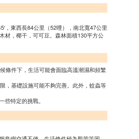
5′，東西長84公里（52哩），南北寬47公里
。出口木材，椰干，可可豆。森林面積130平方公
氣候條件下，生活可能會面臨高溫潮濕和頻繁
受限，基礎設施可能不夠完善。此外，蚊蟲等
一些特定的挑戰。
服島嶼交通不便、生活條件極為艱苦等困