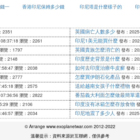
各式各樣的海鮮，集市靠近海邊，海水很清澈，是真的可
錢一
香港印尼保姆多少錢
印尼塔是什麼樣子的
付訂單
印
晶，石榴石，黑曜石那些礦石分別有什麼作用
英國病亡人數多少
2351
發布：2025-1
印尼1美元能買什麼
08:37:18
瀏覽：2261
發布：2025-
沉著冷靜，促進人際關系。
英國貴族怎麼消亡的
瀏覽：1797
發布：2025
躁的效果。可治失眠，可開發智慧，加強記憶力，增進人
宜多擁有紫水晶，可以幫助人在思考上達到精神集中，提
印度歷史背景是什麼
覽：2148
發布：2025
的情緒，在愛情、友情、親情及上司與下屬關第上有神奇
如何去印度治療牛皮癬
:58:47
瀏覽：2038
發布：20
怎麼買伊朗石化產品
瀏覽：2777
發布：2025
送給越南女孩子什麼禮物
:45:18
瀏覽：2575
發布：
戒面或者鑲成小墜子。一般有酒紅色、橙色和罕見的綠色
番茄義大利面怎麼做最簡單還
07:36:56
瀏覽：2822
可增加魅力，招來幸福和永恆的愛情，增加自信，對抗憂
印度沒有冰箱怎麼存放食物
5:29
瀏覽：2106
發
印尼地震了多少人
:46:57
瀏覽：2034
發布：2025-1
大多以銀來搭配 , 有一種神秘的氣質 , 但與水晶一樣 , 
© Arrange www.exoplanetwar.com 2012-2022
溫馨提示：資料來源於互聯網，僅供參考
對血液循環與荷爾蒙分泌都有一定的刺激作用 , 有益生殖系統及