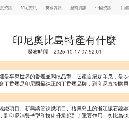
度資訊
印尼資訊
英國資訊
越南資訊
中國資訊
中國
印尼奧比島特產有什麼
發布時間：2025-10-17 07:52:01
煙是享譽世界的香煙並悶畝品型，它產自絕森印尼，是以
倉丁香煙是印尼國最純正的丁香煙品牌，到印尼直接購買
鐵項目、新興鑄管鎳鐵項目、格貝島上的浙江振石鎳鐵項
對印尼消費轉型和技術升級起到了重要作用。奧比島Obi