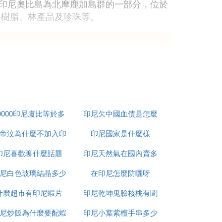
好。印尼奧比島為北摩鹿加島群的一部分，位於
、樹脂、林產品及珍珠等。
5′，東西長84公里（52哩），南北寬47公里
平方公里。
0000印尼盧比等於多
印尼欠中國血債是怎麼
帝汶為什麼不加入印
少人民幣
印尼國家是什麼樣
回事
印尼喜歡聊什麼話題
尼
印尼天然氣在國內賣多
奧比群島主島，屬於摩鹿加群島的一部分。北
尼白色玻璃結晶多少
在印尼怎麼防曬呀
少錢
幾家商店，主要是賣一些當地的食品、生活
什麼超市有印尼蝦片
錢一平方
印尼乾坤鬼臉核桃有聞
尼炒飯為什麼要配蝦
印尼小葉紫檀手串多少
怎麼處理