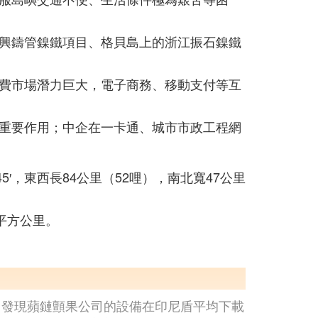
興鑄管鎳鐵項目、格貝島上的浙江振石鎳鐵
費市場潛力巨大，電子商務、移動支付等互
重要作用；中企在一卡通、城市市政工程網
5′，東西長84公里（52哩），南北寬47公里
0平方公里。
，發現蘋鏈顫果公司的設備在印尼盾平均下載