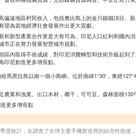
高偏遠地區村民收入，包括奧比島上的金川鎳鐵項目、新
有望為當地經濟社會發展作出更大貢獻。
新和新型產業合作更是大有可為。印尼人口紅利和國內消
城市正在努力發展智慧城市規劃。
領區內取得不俗成績，對印尼消費轉型和技術升級起到了
為印尼創造更多增長點。
哈馬黑拉島以南一個小島嶼。位於南緯1°30′，東經127°4
自給自足農業和漁業。出口木材，椰干，可可豆。森林面積13
創造更多增長點
第三季度統計，在調查了全球主要手機製造商的綜合性能後