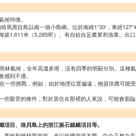
氣候特徵。
哈馬黑拉島以南一個小島嶼。位於南緯1°30′，東經127°4
高點海拔1,611米（5,285呎）。有自給自足農業和漁業
熱帶雨林氣候，全年高溫多雨，沒有四季的明顯分別。這種
會感到不適。
能存在一些挑戰，例如，由於地理位置偏遠，物資供應可能
一些艱苦的條件，對於居住在那裡的人來說，可能會面臨
鐵項目、格貝島上的浙江振石鎳鐵項目等。
、畜牧和種植園資源，尤以鎳礦資源為豐。中企正努力克