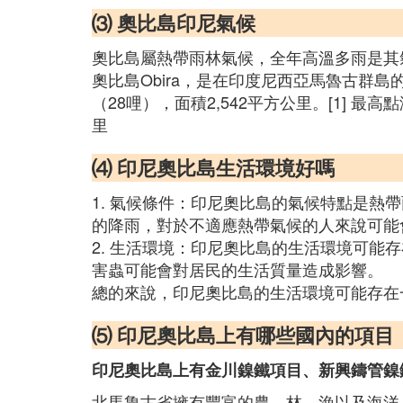
⑶ 奧比島印尼氣候
奧比島屬熱帶雨林氣候，全年高溫多雨是其
奧比島Obira，是在印度尼西亞馬魯古群島的
（28哩），面積2,542平方公里。[1] 最
里
⑷ 印尼奧比島生活環境好嗎
1. 氣候條件：印尼奧比島的氣候特點是
的降雨，對於不適應熱帶氣候的人來說可能
2. 生活環境：印尼奧比島的生活環境可
害蟲可能會對居民的生活質量造成影響。
總的來說，印尼奧比島的生活環境可能存在
⑸ 印尼奧比島上有哪些國內的項目
印尼奧比島上有金川鎳鐵項目、新興鑄管鎳
北馬魯古省擁有豐富的農、林、漁以及海洋