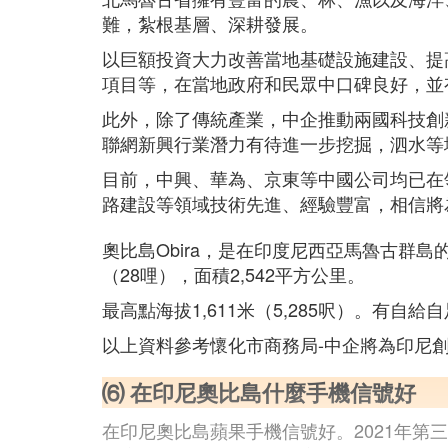
難，紮根基層、深耕發展。
以巨額投資大力改善當地基礎設施建設、提
項目等，在當地政府和民眾中口碑良好，並
此外，除了傳統產業，中企推動兩國科技創
聯網新興行業潛力有待進一步挖掘，泗水等
目前，中興、華為、京東等中國公司均已在
路建設等領域技術先進、經驗豐富，相信將
奧比島Obira，是在印度尼西亞馬魯古群島的
（28哩），面積2,542平方公里。
最高點海拔1,611米（5,285呎）。有
以上資料參考懷化市商務局-中企將為印尼
⑹ 在印尼奧比島什麼手機信號好
在印尼奧比島蘋果手機信號好。2021年