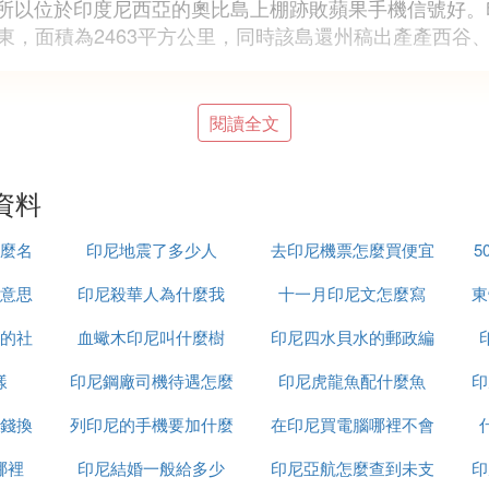
快的，所以位於印度尼西亞的奧比島上棚跡敗蘋果手機信號
東，面積為2463平方公里，同時該島還州稿出產產西谷
閱讀全文
以南。
哈馬黑拉島以南一個小島嶼。位於南緯1°30′，東經127°4
資料
自足農業和漁業，出口木材，椰干，可可豆，森林面積130
麼名
印尼地震了多少人
去印尼機票怎麼買便宜
5
意思
印尼殺華人為什麼我
十一月印尼文怎麼寫
東
的社
血蠍木印尼叫什麼樹
印尼四水貝水的郵政編
有1000公里左右，奧比島是印度尼西亞的小型島嶼，為
思
樣
印尼鋼廠司機待遇怎麼
印尼虎龍魚配什麼魚
碼是多少
印
民的聚居點，行政方面由北馬魯古省南哈馬黑拉縣管轄。
上采購一些生活用品，說是集市，其實就是一個小村莊有
錢換
列印尼的手機要加什麼
樣
在印尼買電腦哪裡不會
且非常便宜。
哪裡
印尼結婚一般給多少
印尼亞航怎麼查到未支
受騙
印