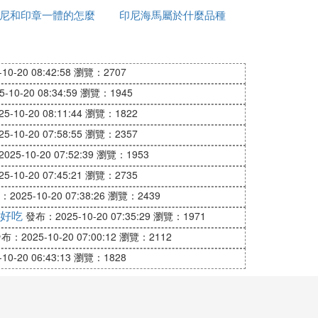
以見底的海水，沙灘也很柔軟。
尼和印章一體的怎麼
片
印尼海馬屬於什麼品種
錢
加水
0-20 08:42:58
瀏覽：2707
10-20 08:34:59
瀏覽：1945
-10-20 08:11:44
瀏覽：1822
際關系。紫色為陰性本質，主宰右腦世界，
高腦筋的活力。使人在困境中能冷靜沉著思
-10-20 07:58:55
瀏覽：2357
的特效。
25-10-20 07:52:39
瀏覽：1953
-10-20 07:45:21
瀏覽：2735
2025-10-20 07:38:26
瀏覽：2439
石榴石。酒紅色石榴石比紅寶石顏色來的
好吃
發布：2025-10-20 07:35:29
瀏覽：1971
郁，達到平靜喜悅的境地，也能增加人思考
布：2025-10-20 07:00:12
瀏覽：2112
0-20 06:43:13
瀏覽：1828
太小的寶石磁場也很小 , 效用不大 除非有很
相關器官的健康 , 讓人趴下 , 將石榴石放