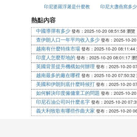
當地的集市上也有各種蔬菜、水果、干貨、
印尼婆羅浮屠是什麼教
印尼大盞燕窩多少
⑻ 現在奧比島的山洞裡挖到的紫水
熱點內容
克
紫水晶（靈性水晶）
中國導彈有多少
發布：2025-10-20 08:51:58
瀏覽：
查伊朗人口一年平均收入多少
發布：2025-10-20 
主要功能：開發智慧、提高直覺，且人緣，
越南有什麼特殊市場
發布：2025-10-20 08:11:44
與腦波頻率相近，有鎮定安神，緩和脾氣暴
即直覺與潛意識，經常用腦力的人，特別適
印度人怎麼犁地的
發布：2025-10-20 08:01:17
瀏
考應戰。紫晶是屬於內斂的神力，能平靜人
英國背景提升機構如何辦理
發布：2025-10-20 07
越南最多的廠在哪裡
發布：2025-10-20 07:50:32
石榴石
美國和伊朗到底什麼時候打
發布：2025-10-20 07
屬於寶石，一般結晶都不是很大，通常做成
如何解決印度僱傭童工的問題
發布：2025-10-20 
深，市面大多以銀來搭配，有一種神秘感。
印尼石油公司叫什麼名字
發布：2025-10-20 07:3
時的靈感，成為不受外力侵犯的護身石。
義大利牧歌有哪些作曲大家
發布：2025-10-20 06
酒紅色的石榴石顏色較紅寶石來得深 , 市面上
多聚在一起 , 較能發揮功效。
生理作用 -- 紅色讓聯想起血液 , 石榴石