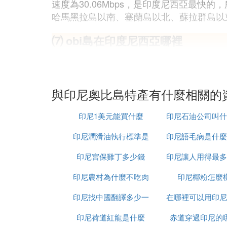
速度為30.06Mbps，是印度尼西亞最
哈馬黑拉島以南、塞蘭島以北、蘇拉群島以
⑺ obi島在印度尼西亞哪裡
obi島在印度尼西亞魯古群島的哈馬黑拉島
奧比島Obira，是在印度尼西亞馬魯古群島的
（28哩），面積2542平方公里。
與印尼奧比島特產有什麼相關的
最高點海拔1611米（5285呎），有自給
印尼1美元能買什麼
印尼石油公司叫什
印尼潤滑油執行標準是
印尼語毛病是什麼
字
發展水平
印尼宮保雞丁多少錢
什麼
印尼讓人用得最多
OBI島與澳大利亞達爾文的直線距離大概只
印尼農村為什麼不吃肉
交軟體是什麼意
印尼椰粉怎麼
面有面積較大的哈馬黑拉島，岸邊有幾個居
當地的發展水平確實有待提高，定時到集市
印尼找中國翻譯多少一
在哪裡可以用印尼
用品，咖啡和巧克力是其中的明星產品，而
印尼荷道紅龍是什麼
天
赤道穿過印尼的
人民幣