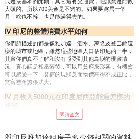
只是最基本的開銷，其它還有交通費，通訊費是比較
大頭的。所以700美金是不夠的。如果要窩居一個
月，啥也不幹，也是能過得去的。
Ⅳ 印尼的整體消費水平如何
你們所描述的都是像雅加達、泗水、萬隆及登巴薩這
樣的城市或地區，雖然這些地區人口佔印尼的一半，
其實你們真不了解和沒有感受到其他島嶼的現實情
況，真心話是相當落後，可以用貧窮來形容，有機會
可以感受一下，貧窮的現狀反而物價高得不成正比，
貧富差距誇張式大。
Ⅳ 月收入5000元在印度尼西亞能過怎樣的
生活
閱讀全文
來到印度尼西亞才知道，5000元是當地人三個月的工
資，還能過上出門有司機接送，在家有保姆服務的生
活。
與印尼雅加達租房子多少錢相關的資料