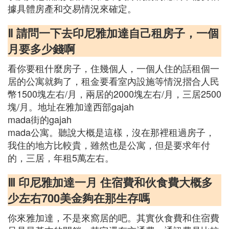
據具體房產和交易情況來確定。
Ⅱ 請問一下去印尼雅加達自己租房子，一個
月要多少錢啊
看你要租什麼房子，住幾個人，一個人住的話租個一
居的公寓就夠了，租金要看室內設施等情況摺合人民
幣1500塊左右/月，兩居的2000塊左右/月，三居2500
塊/月。地址在雅加達西部gajah
mada街的gajah
mada公寓。聽說大概是這樣，沒在那裡租過房子，
我住的地方比較貴，雖然也是公寓，但是要求年付
的，三居，年租5萬左右。
Ⅲ 印尼雅加達一月 住宿費和伙食費大概多
少左右700美金夠在那生存嗎
你來雅加達，不是來窩居的吧。其實伙食費和住宿費