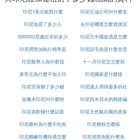
第一次去印尼出差的時候，公司聯繫到一位當地的華
印尼1美元能買什麼
印尼石油公司叫什麼名
人，租了他的一套公寓作為辦公場所，房東委派司機
到機場來接我回市區。
印尼地震了多少人
去印尼機票怎麼買便宜
字
從機場到市區沿途看到不少人騎摩托車，進入市區後
50000印尼盧比等於多少
印尼欠中國血債是怎麼
車速就越來越慢，直到停下來，
在擁擠的車流中摩
托車在夾縫里穿梭，還有一些人頭頂著食物飲料等東
印尼潤滑油執行標準是
人民幣
印尼語毛病是什麼意思
回事
西，在挨個敲擊車窗售賣小商品。
印尼殺華人為什麼我
什麼
十一月印尼文怎麼寫
到路口要轉彎的時候，對面的車把十字路口堵住了，
東帝汶為什麼不加入印
印尼國家是什麼樣
沒有紅綠燈，也沒有交警指揮交通，等了十分鍾都沒
有轉彎，
突然有個舉著紅色小旗子的人出現在對面
印尼宮保雞丁多少錢
尼
印尼讓人用得最多的社
車道，伸手把對向的車輛攔住，留出一條口子示意讓
我們轉彎，我問司機他們是什麼人，司機說待會你就
血蠍木印尼叫什麼樹
印尼四水貝水的郵政編
交軟體是什麼意思
知道了。
印尼喜歡聊什麼話題
印尼天然氣在國內賣多
碼是多少
隨著我們的車轉彎，那個人就一直跟在我們的車子旁
印尼農村為什麼不吃肉
印尼椰粉怎麼樣
少錢
邊，轉過彎後，他就伸手向司機要錢，原來在當地很
多人以此為生，付了一些小費後，那個人就笑著離開
印尼鋼廠司機待遇怎麼
印尼虎龍魚配什麼魚