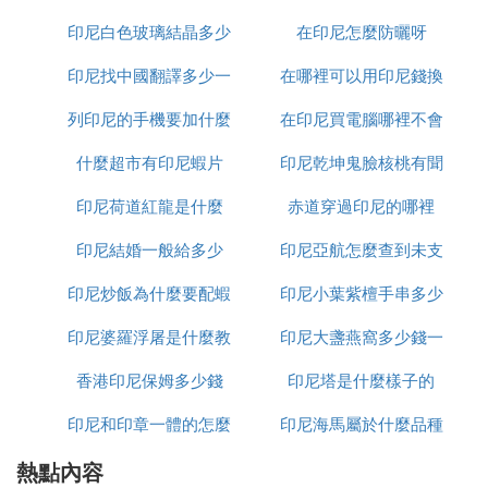
了。
印尼白色玻璃結晶多少
樣
在印尼怎麼防曬呀
在開開停停了2個小時後，終於來到公寓，吃晚飯的
時候和房東聊到了路上的事情，房東說以後就會習慣
印尼找中國翻譯多少一
錢一平方
在哪裡可以用印尼錢換
當地的堵車了，
還說來接我的司機是他的專職司
列印尼的手機要加什麼
天
在印尼買電腦哪裡不會
人民幣
機，平時還負責接送小孩上下學，一個月只要2000
元，做飯的保姆一個月不到1000元，沒想到3000元
什麼超市有印尼蝦片
印尼乾坤鬼臉核桃有聞
受騙
左右就能雇兩個人照顧起居生活，實在是令人羨慕。
印尼荷道紅龍是什麼
赤道穿過印尼的哪裡
怎麼處理
房東還說在印尼請司機保姆不是有錢人才會做的事，
普通人也會雇司機和保姆，可以找到價格更便宜的
印尼結婚一般給多少
印尼亞航怎麼查到未支
人，當地人已經習慣了有保姆的生活方式。
印尼炒飯為什麼要配蝦
印尼小葉紫檀手串多少
付訂單
印尼各個地區的最低工資標準是770元到1600元，雅
加達的最低工資標準是1900多元，
人均月收入在160
印尼婆羅浮屠是什麼教
片
印尼大盞燕窩多少錢一
錢
0元左右，雅加達的平均工資最高，達到2500元，50
香港印尼保姆多少錢
印尼塔是什麼樣子的
克
00元的月收入是大部分人2到3倍的工資，在當地絕對
屬於高收入。
印尼和印章一體的怎麼
印尼海馬屬於什麼品種
印尼的餐廳服務員月收入低於1000 元，很多人就依
熱點內容
加水
靠小費過日子，建築工人月收入1200多元，工廠的普