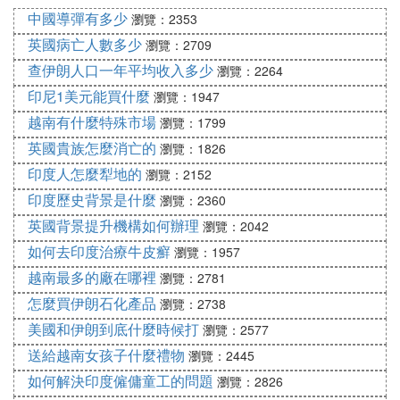
工一個月1400到1800元，護士一個月1400元，銀行
中國導彈有多少
瀏覽：2353
上班一個月就2000元左右，
只有從事大學老師，專
英國病亡人數多少
瀏覽：2709
科醫生，律師等行業，月收入才會超過5000元。
查伊朗人口一年平均收入多少
瀏覽：2264
印尼人一般每周工作5天，每天8個小時，很少有人會
印尼1美元能買什麼
瀏覽：1947
加班，
在上班期間還要按時去禱告，他們一天要禱
越南有什麼特殊市場
瀏覽：1799
告5次，到每周五下午，不少公司還會提前下班，方
英國貴族怎麼消亡的
瀏覽：1826
便員工回去參加周五的禮拜活動。
印度人怎麼犁地的
瀏覽：2152
印尼一瓶礦泉水1.5元，牛奶10元一升，方便麵1.5元
印度歷史背景是什麼
瀏覽：2360
一包，大米3.2元一斤，印尼的酒比較貴，當地的啤
英國背景提升機構如何辦理
瀏覽：2042
酒一罐要11元。
如何去印度治療牛皮癬
瀏覽：1957
西紅柿4.65元一斤，胡蘿卜5元一斤，土豆7.5元一
越南最多的廠在哪裡
瀏覽：2781
斤，西瓜4.2元一斤，香蕉5.8元一斤，蘋果8.5元一
怎麼買伊朗石化產品
瀏覽：2738
斤。
美國和伊朗到底什麼時候打
瀏覽：2577
雞蛋1.2元一個，雞肉12元一斤，牛肉30元一斤，海
送給越南女孩子什麼禮物
瀏覽：2445
鮮種類很多，相對價格不算高，一斤魚或蝦40元起。
如何解決印度僱傭童工的問題
瀏覽：2826
一杯咖啡3.5元，夜市一碗肉丸面5元，一份咖喱飯7.