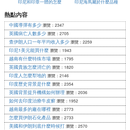
印尼和印章一體的怎麼
印尼海馬屬於什麼品種
熱點內容
加水
中國導彈有多少
瀏覽：2347
英國病亡人數多少
瀏覽：2705
查伊朗人口一年平均收入多少
瀏覽：2259
印尼1美元能買什麼
瀏覽：1943
越南有什麼特殊市場
瀏覽：1795
英國貴族怎麼消亡的
瀏覽：1820
印度人怎麼犁地的
瀏覽：2146
印度歷史背景是什麼
瀏覽：2354
英國背景提升機構如何辦理
瀏覽：2036
如何去印度治療牛皮癬
瀏覽：1952
越南最多的廠在哪裡
瀏覽：2773
怎麼買伊朗石化產品
瀏覽：2733
美國和伊朗到底什麼時候打
瀏覽：2570