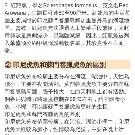
3. 紅龍魚，學名Scleropages formosus，英文名Red
Arowana，其體長可達80至90厘米。紅龍魚的生活范
圍主要局限於印尼蘇門答臘島和加里曼丹島的河流地
區。曾經，紅龍魚無法通過人工繁殖手段繁殖，因此
種群數量急劇減少，已瀕臨滅絕。因此，紅龍魚被列
入華盛頓公約甲級保護動物名單，其珍貴性不言而
喻。
② 印尼虎魚和蘇門答臘虎魚的區別
印尼虎魚分布較廣主要分布在河流、湖泊中，天性為
膽小，主要在夜間活動。蘇門答臘虎魚主要分布在蘇
門答臘島周圍，膽子較大，在白天和晚上都有活動。
飼養戶與時宜將溫度控制在28℃左右，給它餵食小
魚、小蝦，可以讓蘇門答臘虎魚更好的生長。
印尼虎魚和蘇門答臘虎魚的區別
印尼虎魚分布范圍較廣，在河流、湖泊小溪中，印尼
虎魚天性較為膽小，性情較為兇猛，主要在晚上活