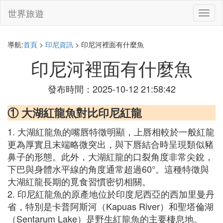
世界旅遊
切
換
導
航
導航:
首頁
>
印尼資訊
> 印尼河裡面有什麼魚
印尼河裡面有什麼魚
發布時間：2025-10-12 21:58:42
① 大湖紅龍魚對比印尼紅龍
1. 大湖紅龍魚的嘴唇特徵明顯，上唇相較於一般紅龍
更為厚實且末端略微突出，與下唇結合時呈現類似豬
鼻子的形態。此外，大湖紅龍的口裂角度非常尖銳，
下巴與身體水平線的角度通常超過60°。這種特徵與
大湖紅龍長期的覓食習慣密切相關。
2. 印尼紅龍魚的原產地位於印度尼西亞的西加里曼丹
省，特別是卡普阿斯河（Kapuas River）和聖塔倫湖
（Sentarum Lake）是野生紅龍魚的主要棲息地。