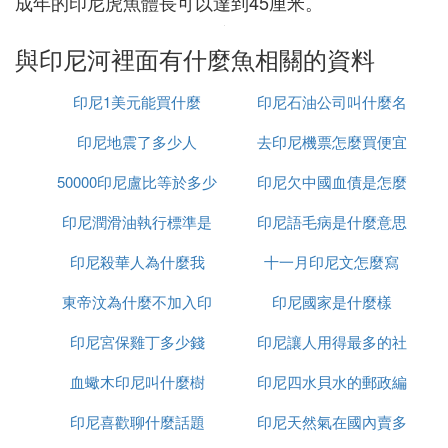
成年的印尼虎魚體長可以達到45厘米。
與印尼河裡面有什麼魚相關的資料
印尼1美元能買什麼
印尼石油公司叫什麼名
印尼地震了多少人
去印尼機票怎麼買便宜
字
50000印尼盧比等於多少
印尼欠中國血債是怎麼
印尼潤滑油執行標準是
人民幣
印尼語毛病是什麼意思
回事
印尼殺華人為什麼我
什麼
十一月印尼文怎麼寫
東帝汶為什麼不加入印
印尼國家是什麼樣
印尼宮保雞丁多少錢
尼
印尼讓人用得最多的社
血蠍木印尼叫什麼樹
印尼四水貝水的郵政編
交軟體是什麼意思
印尼喜歡聊什麼話題
印尼天然氣在國內賣多
碼是多少