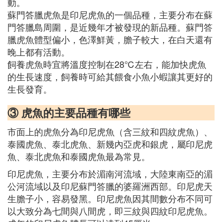
動。
蘇門答臘虎魚是印尼虎魚的一個品種，主要分布在蘇
門答臘島周圍，是近幾年才被發現的新品種。蘇門答
臘虎魚體型偏小，色澤鮮黃，膽子較大，在白天還有
晚上都有活動。
飼養虎魚時宜將溫度控制在28℃左右，能加快虎魚
的生長速度，飼養時可給其餵食小魚小蝦讓其更好的
生長發育。
③ 虎魚的主要品種有哪些
市面上的虎魚分為印尼虎魚（含三紋和四紋虎魚）、
泰國虎魚、泰北虎魚、新幾內亞虎和銀虎，屬印尼虎
魚、泰北虎魚和泰國虎魚最為常見。
印尼虎魚，主要分布於湄南河流域，大陸東南亞的湄
公河流域以及印尼蘇門答臘的婆羅洲西部。印尼虎天
生膽子小，容易發黑。印尼虎魚因其間數分布不同可
以大致分為七間與八間虎，即三紋與四紋印尼虎魚。