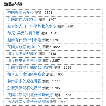
熱點內容
加水
中國導彈有多少
瀏覽：2351
英國病亡人數多少
瀏覽：2707
查伊朗人口一年平均收入多少
瀏覽：2261
印尼1美元能買什麼
瀏覽：1945
越南有什麼特殊市場
瀏覽：1797
英國貴族怎麼消亡的
瀏覽：1822
印度人怎麼犁地的
瀏覽：2148
印度歷史背景是什麼
瀏覽：2357
英國背景提升機構如何辦理
瀏覽：2038
如何去印度治療牛皮癬
瀏覽：1953
越南最多的廠在哪裡
瀏覽：2777
怎麼買伊朗石化產品
瀏覽：2735
美國和伊朗到底什麼時候打
瀏覽：2575
送給越南女孩子什麼禮物
瀏覽：2440