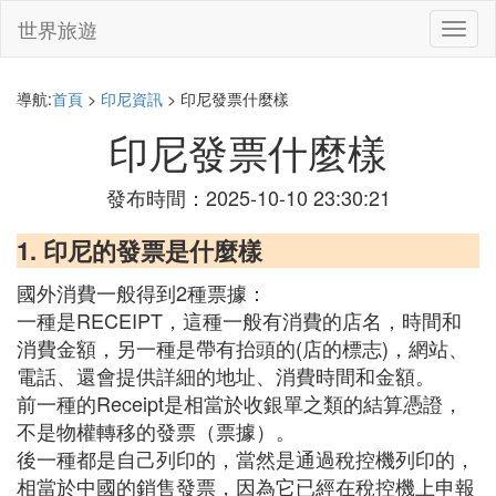
世界旅遊
切
換
導
航
導航:
首頁
>
印尼資訊
> 印尼發票什麼樣
印尼發票什麼樣
發布時間：2025-10-10 23:30:21
1. 印尼的發票是什麼樣
國外消費一般得到2種票據：
一種是RECEIPT，這種一般有消費的店名，時間和
消費金額，另一種是帶有抬頭的(店的標志)，網站、
電話、還會提供詳細的地址、消費時間和金額。
前一種的Receipt是相當於收銀單之類的結算憑證，
不是物權轉移的發票（票據）。
後一種都是自己列印的，當然是通過稅控機列印的，
相當於中國的銷售發票，因為它已經在稅控機上申報