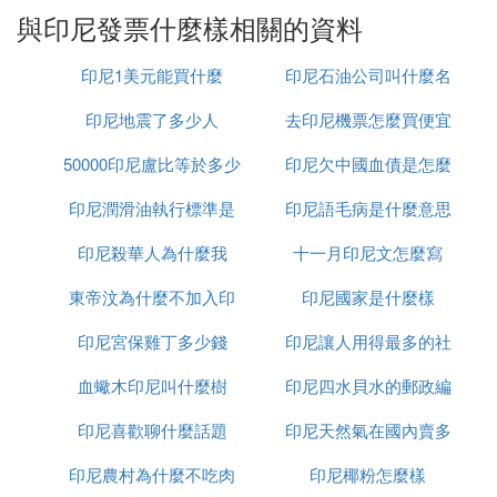
與印尼發票什麼樣相關的資料
印尼1美元能買什麼
印尼石油公司叫什麼名
印尼地震了多少人
去印尼機票怎麼買便宜
字
50000印尼盧比等於多少
印尼欠中國血債是怎麼
印尼潤滑油執行標準是
人民幣
印尼語毛病是什麼意思
回事
印尼殺華人為什麼我
什麼
十一月印尼文怎麼寫
東帝汶為什麼不加入印
印尼國家是什麼樣
印尼宮保雞丁多少錢
尼
印尼讓人用得最多的社
血蠍木印尼叫什麼樹
印尼四水貝水的郵政編
交軟體是什麼意思
印尼喜歡聊什麼話題
印尼天然氣在國內賣多
碼是多少
印尼農村為什麼不吃肉
印尼椰粉怎麼樣
少錢