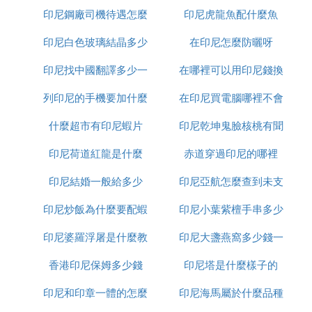
印尼鋼廠司機待遇怎麼
印尼虎龍魚配什麼魚
印尼白色玻璃結晶多少
樣
在印尼怎麼防曬呀
印尼找中國翻譯多少一
錢一平方
在哪裡可以用印尼錢換
列印尼的手機要加什麼
天
在印尼買電腦哪裡不會
人民幣
什麼超市有印尼蝦片
印尼乾坤鬼臉核桃有聞
受騙
印尼荷道紅龍是什麼
赤道穿過印尼的哪裡
怎麼處理
印尼結婚一般給多少
印尼亞航怎麼查到未支
印尼炒飯為什麼要配蝦
印尼小葉紫檀手串多少
付訂單
印尼婆羅浮屠是什麼教
片
印尼大盞燕窩多少錢一
錢
香港印尼保姆多少錢
印尼塔是什麼樣子的
克
印尼和印章一體的怎麼
印尼海馬屬於什麼品種