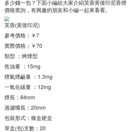
多少錢一包？下面小編給大家介紹芙蓉黃後印尼香煙
價格查詢，有興趣的朋友和小編一起來看看。
芙蓉(黃後印尼)
參考價格：￥7
實際價格：￥70
類型 ：烤煙型
焦油量 ：15mg
煙氣煙鹼量 ：1.3mg
一氧化碳量 ：12mg
煙長：84mm
過濾嘴長：20mm
包裝形式：條盒硬盒
單盒(包)支數：20