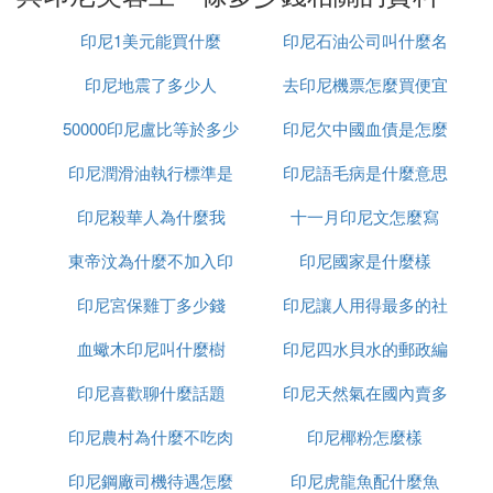
單盒(包)支數:20
印尼1美元能買什麼
印尼石油公司叫什麼名
包裝主色調:土黃
印尼地震了多少人
去印尼機票怎麼買便宜
字
包裝副色調:黃
50000印尼盧比等於多少
印尼欠中國血債是怎麼
銷售形式:國內出口
印尼潤滑油執行標準是
人民幣
印尼語毛病是什麼意思
回事
產品狀態:已上市
印尼殺華人為什麼我
什麼
十一月印尼文怎麼寫
單盒參考價: 7 元
條盒參考價:不詳
東帝汶為什麼不加入印
印尼國家是什麼樣
卷煙條碼:6901028200288
印尼宮保雞丁多少錢
尼
印尼讓人用得最多的社
條盒條碼:不詳
血蠍木印尼叫什麼樹
印尼四水貝水的郵政編
交軟體是什麼意思
網友評論
印尼喜歡聊什麼話題
印尼天然氣在國內賣多
碼是多少
煙灰2 - 遊客-記的95年當兵的時候，有湖南的戰友帶
過這個，忘記什麼味道了，只是當時覺得還比較上檔
印尼農村為什麼不吃肉
印尼椰粉怎麼樣
少錢
次，呵呵~~
印尼鋼廠司機待遇怎麼
印尼虎龍魚配什麼魚