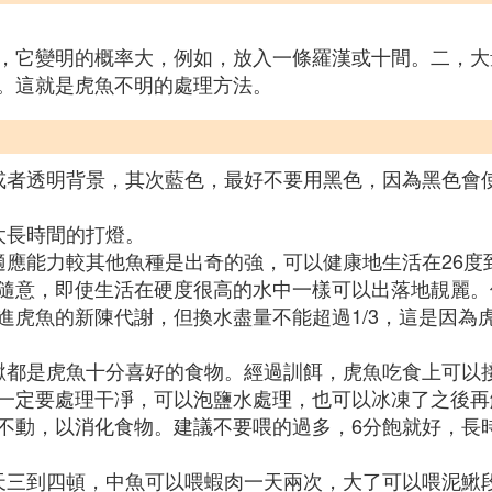
，它變明的概率大，例如，放入一條羅漢或十間。二，大
。這就是虎魚不明的處理方法。
或者透明背景，其次藍色，最好不要用黑色，因為黑色會
太長時間的打燈。
應能力較其他魚種是出奇的強，可以健康地生活在26度到3
隨意，即使生活在硬度很高的水中一樣可以出落地靚麗。
進虎魚的新陳代謝，但換水盡量不能超過1/3，這是因為
鰍都是虎魚十分喜好的食物。經過訓餌，虎魚吃食上可以
一定要處理干凈，可以泡鹽水處理，也可以冰凍了之後再
不動，以消化食物。建議不要喂的過多，6分飽就好，長
天三到四頓，中魚可以喂蝦肉一天兩次，大了可以喂泥鰍