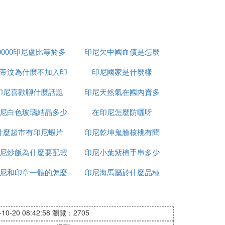
0000印尼盧比等於多
印尼欠中國血債是怎麼
帝汶為什麼不加入印
少人民幣
印尼國家是什麼樣
回事
印尼喜歡聊什麼話題
尼
印尼天然氣在國內賣多
尼白色玻璃結晶多少
在印尼怎麼防曬呀
少錢
什麼超市有印尼蝦片
錢一平方
印尼乾坤鬼臉核桃有聞
尼炒飯為什麼要配蝦
印尼小葉紫檀手串多少
怎麼處理
尼和印章一體的怎麼
片
印尼海馬屬於什麼品種
錢
加水
0-20 08:42:58
瀏覽：2705