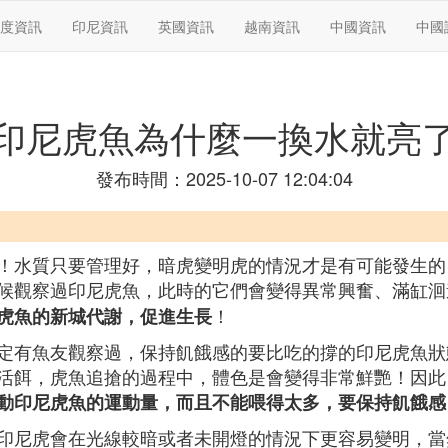
度資訊
印尼資訊
英國資訊
越南資訊
中國資訊
中國
印尼虎魚為什麼一換水就亮
發布時間：2025-10-07 12:04:04
！水質只要管理好，暗虎變明虎的情況才是有可能發生的
候觀察過印尼虎魚，此時的它們會變得異常興奮、滿缸洄
！
虎魚的新城代謝，促進生長
定有魚友觀察過，保持飢餓感的要比吃的撐的印尼虎魚狀
活餌，虎魚追搶的過程中，體色是會變得非常鮮艷！因此
動印尼虎魚的運動量，而且不能喂得太多，要保持飢餓感
印尼虎會在光線較暗或者未開燈的情況下更容易變明，當