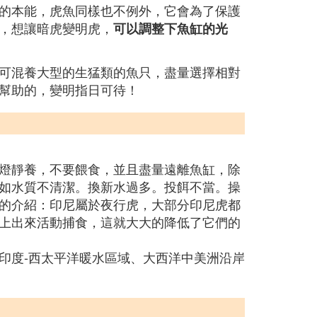
的本能，虎魚同樣也不例外，它會為了保護
，想讓暗虎變明虎，
可以調整下魚缸的光
可混養大型的生猛類的魚只，盡量選擇相對
幫助的，變明指日可待！
燈靜養，不要餵食，並且盡量遠離魚缸，除
如水質不清潔。換新水過多。投餌不當。操
的介紹：印尼屬於夜行虎，大部分印尼虎都
上出來活動捕食，這就大大的降低了它們的
印度-西太平洋暖水區域、大西洋中美洲沿岸