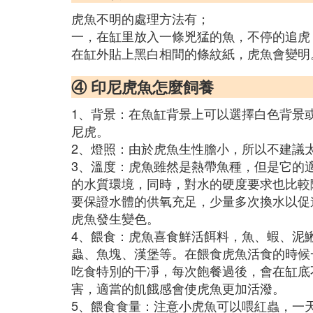
虎魚不明的處理方法有；
一，在缸里放入一條兇猛的魚，不停的追虎
在缸外貼上黑白相間的條紋紙，虎魚會變明
④ 印尼虎魚怎麼飼養
1、背景：在魚缸背景上可以選擇白色背景
尼虎。
2、燈照：由於虎魚生性膽小，所以不建議
3、溫度：虎魚雖然是熱帶魚種，但是它的適
的水質環境，同時，對水的硬度要求也比較
要保證水體的供氧充足，少量多次換水以促
虎魚發生變色。
4、餵食：虎魚喜食鮮活餌料，魚、蝦、泥
蟲、魚塊、漢堡等。在餵食虎魚活食的時候
吃食特別的干凈，每次飽餐過後，會在缸底
害，適當的飢餓感會使虎魚更加活潑。
5、餵食食量：注意小虎魚可以喂紅蟲，一