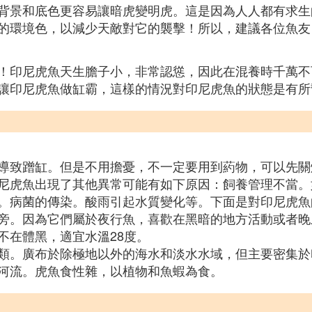
背景和底色更容易讓暗虎變明虎。這是因為人人都有求生
的環境色，以減少天敵對它的襲擊！所以，建議各位魚友
！印尼虎魚天生膽子小，非常認慫，因此在混養時千萬不
讓印尼虎魚做缸霸，這樣的情況對印尼虎魚的狀態是有所
導致蹭缸。但是不用擔憂，不一定要用到葯物，可以先關
尼虎魚出現了其他異常可能有如下原因：飼養管理不當。
。病菌的傳染。酸雨引起水質變化等。下面是對印尼虎魚
旁。因為它們屬於夜行魚，喜歡在黑暗的地方活動或者晚
不在體黑，適宜水溫28度。
類。廣布於除極地以外的海水和淡水水域，但主要密集於
河流。虎魚食性雜，以植物和魚蝦為食。