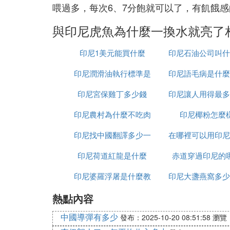
喂過多，每次6、7分飽就可以了，有飢餓
與印尼虎魚為什麼一換水就亮了
印尼1美元能買什麼
印尼石油公司叫什
印尼潤滑油執行標準是
印尼語毛病是什麼
字
印尼宮保雞丁多少錢
什麼
印尼讓人用得最多
印尼農村為什麼不吃肉
交軟體是什麼意
印尼椰粉怎麼
印尼找中國翻譯多少一
在哪裡可以用印尼
印尼荷道紅龍是什麼
天
赤道穿過印尼的
人民幣
印尼婆羅浮屠是什麼教
印尼大盞燕窩多少
熱點內容
克
中國導彈有多少
發布：2025-10-20 08:51:58
瀏覽：