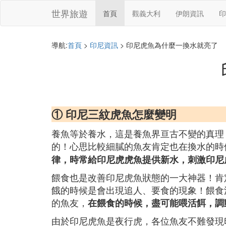
世界旅遊
首頁
觀義大利
伊朗資訊
印
導航:
首頁
>
印尼資訊
> 印尼虎魚為什麼一換水就亮了
① 印尼三紋虎魚怎麼變明
養魚等於養水，這是養魚界亘古不變的真理
的！心思比較細膩的魚友肯定也在換水的時
律，時常給印尼虎虎魚提供新水，刺激印尼
餵食也是改善印尼虎魚狀態的一大神器！肯
餓的時候是會出現追人、要食的現象！餵食
的魚友，
在餵食的時候，盡可能喂活餌，調
由於印尼虎魚是夜行虎，各位魚友不難發現