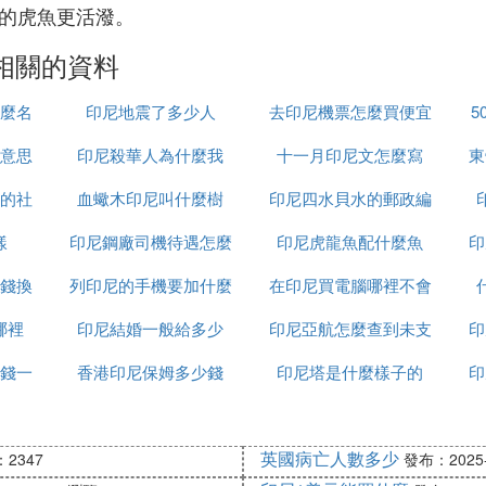
感的虎魚更活潑。
相關的資料
麼名
印尼地震了多少人
去印尼機票怎麼買便宜
5
意思
印尼殺華人為什麼我
十一月印尼文怎麼寫
東
的社
血蠍木印尼叫什麼樹
印尼四水貝水的郵政編
思
樣
印尼鋼廠司機待遇怎麼
印尼虎龍魚配什麼魚
碼是多少
印
錢換
列印尼的手機要加什麼
樣
在印尼買電腦哪裡不會
哪裡
印尼結婚一般給多少
印尼亞航怎麼查到未支
受騙
印
錢一
香港印尼保姆多少錢
印尼塔是什麼樣子的
付訂單
印
英國病亡人數多少
2347
發布：2025-1