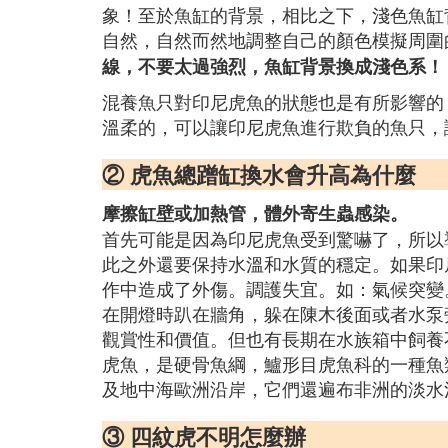
象！至於魚缸的背景，相比之下，淺色魚缸
自然，自然而然地調整自己的顏色模擬周圍
線，不要太過強烈，魚缸背景換成淺色系！
混養魚只對印尼虎魚的狀態也是有所影響的
溫柔的，可以讓印尼虎魚進行欺負的魚只，
② 虎魚總蹭缸換水會升高為什麼
摩擦缸壁或加熱管，體外寄生蟲感染。
首先可能是因為印尼虎魚受到驚嚇了，所以
此之外還要保持水溫和水質的穩定。如果印
作中造成了外傷。調護失宜。如：氣候突變
在開燈時趴在牆角，躲在陳木後面或者水泵
觀賞性和價值。但也有長期在水族箱中飼養
虎魚，是硬骨魚綱，鱸形目虎魚科的一種魚
及地中海歐洲沿岸，它們還遍布非洲的淡水
③ 四紋虎不明怎麼辦