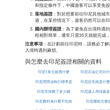
和指定條件下，中國遊客可以享受免簽
：對於想要前往印尼其他城市
落地簽證
過，在某些情況下，遊客仍然可以在印
：為了避免在出境時遇到
國內辦理簽證
程相對簡單，通常只需35天就能完成
：在計劃前往印尼時，請務必了解
注意事項
入境時遇到麻煩。
與怎麼去印尼簽證相關的資料
印尼1美元能買什麼
印尼石油公司叫什
印尼潤滑油執行標準是
印尼語毛病是什麼
字
印尼宮保雞丁多少錢
什麼
印尼讓人用得最多
印尼農村為什麼不吃肉
交軟體是什麼意
印尼椰粉怎麼