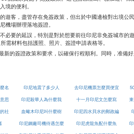
入境的便利。
的遊客，盡管存在免簽政策，但出於中國邊檢對出境公
尼機場辦理落地簽證。
不必要的延誤，特別是對於想要前往印尼非免簽城市的
，所需材料包括護照、照片、簽證申請表格等。
最新的簽證政策和要求，以確保行程順利。同時，准備好
麼名
印尼地震了多少人
去印尼機票怎麼買便宜
5
意思
印尼殺華人為什麼我
十一月印尼文怎麼寫
東
的社
血蠍木印尼叫什麼樹
印尼四水貝水的郵政編
思
樣
印尼鋼廠司機待遇怎麼
印尼虎龍魚配什麼魚
碼是多少
印