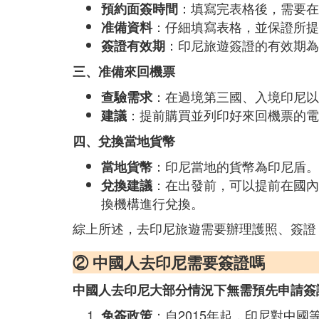
：填寫完表格後，需要在
預約面簽時間
：仔細填寫表格，並保證所提
准備資料
：印尼旅遊簽證的有效期為
簽證有效期
三、准備來回機票
：在過境第三國、入境印尼以
查驗需求
：提前購買並列印好來回機票的電
建議
四、兌換當地貨幣
：印尼當地的貨幣為印尼盾。
當地貨幣
：在出發前，可以提前在國內
兌換建議
換機構進行兌換。
綜上所述，去印尼旅遊需要辦理護照、簽證
② 中國人去印尼需要簽證嗎
中國人去印尼大部分情況下無需預先申請簽
：自2015年起，印尼對中
免簽政策