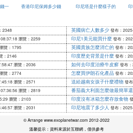
錢一
香港印尼保姆多少錢
印尼塔是什麼樣子的
付訂單
印
-----------------------
英國病亡人數多少
2348
發布：2025-1
理進關手續－>進口
印尼1美元能買什麼
08:37:18
瀏覽：2259
發布：2025-
英國貴族怎麼消亡的
瀏覽：1795
發布：2025
省、市級經貿委批准其有進出口商品經營和代理權的企業。
印度歷史背景是什麼
覽：2146
發布：2025
如何去印度治療牛皮癬
:58:47
瀏覽：2036
發布：20
票 3）裝箱單 4）海運提單 5）提貨單（正本海運提單 
怎麼買伊朗石化產品
瀏覽：2774
發布：2025
送給越南女孩子什麼禮物
:45:18
瀏覽：2571
發布：
番茄義大利面怎麼做最簡單還
07:36:56
瀏覽：2819
關備案手續－>保稅區倉庫
印度沒有冰箱怎麼存放食物
5:29
瀏覽：2103
發
印尼地震了多少人
:46:57
瀏覽：2031
發布：2025-1
貨物如實向海關申報，而無需加稅和進口許可證。備案進區
（如國外賣方是本公司系統可免去） 2）進口發票 3）裝
© Arrange www.exoplanetwar.com 2012-2022
儲進庫登記簿
溫馨提示：資料來源於互聯網，僅供參考