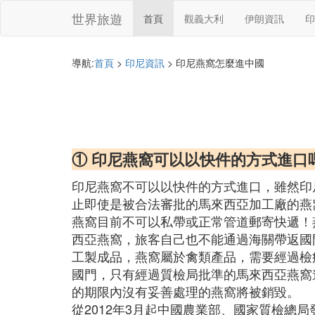
世界旅遊
首頁
觀義大利
伊朗資訊
印
導航:
首頁
>
印尼資訊
> 印尼燕窩怎麼進中國
① 印尼燕窩可以以快件的方式進口
印尼燕窩不可以以快件的方式進口，雖然印
止即使是被合法審批的馬來西亞加工廠的燕
燕窩目前不可以私帶或正常管道郵寄快遞！
西亞燕窩，旅客自己也不能通過海關帶返國
工製成品，燕窩屬於禽類產品，需要經過檢
國門，只有經過質檢局批準的馬來西亞燕窩
的期限內沒有妥善處理的燕窩將被銷毀。
從2012年3月起中國農業部、國家質檢