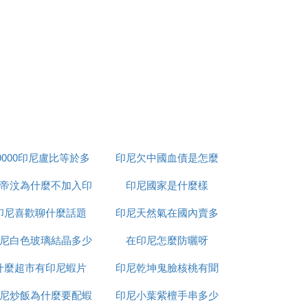
的管理規定》辦理驗放手續。
規定者外，海關不予放行。除本人聲明放棄
關法》第三十三條規定處理。
0000印尼盧比等於多
印尼欠中國血債是怎麼
帝汶為什麼不加入印
少人民幣
印尼國家是什麼樣
回事
印尼喜歡聊什麼話題
尼
印尼天然氣在國內賣多
尼白色玻璃結晶多少
在印尼怎麼防曬呀
少錢
貨人的商檢備案號，憑備案號申請通關單。
什麼超市有印尼蝦片
錢一平方
印尼乾坤鬼臉核桃有聞
尼炒飯為什麼要配蝦
印尼小葉紫檀手串多少
怎麼處理
口成本