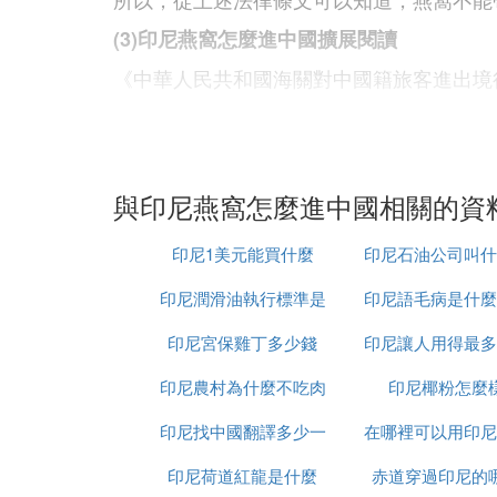
(3)印尼燕窩怎麼進中國擴展閱讀
《中華人民共和國海關對中國籍旅客進出境
第四條中國籍旅客攜運進境物品，超出規定
第五條中國籍旅客攜帶旅行自用物品進出境
第十一條中國籍旅客進出境行李物品，超出
與印尼燕窩怎麼進中國相關的資
外，應在3個月內由本人或其代理人向海關
印尼1美元能買什麼
印尼石油公司叫什
④ 進口印尼燕窩報關有哪些要求
印尼潤滑油執行標準是
印尼語毛病是什麼
字
燕窩進口報關前需辦理：
印尼宮保雞丁多少錢
什麼
印尼讓人用得最多
a、收發貨人備案
印尼農村為什麼不吃肉
交軟體是什麼意
印尼椰粉怎麼
進口燕窩境外出口商或者代理商商檢備案、
b、進境檢驗檢疫許可證網頁鏈接食品進口報
印尼找中國翻譯多少一
在哪裡可以用印尼
印尼荷道紅龍是什麼
天
赤道穿過印尼的
人民幣
⑤ 印度尼西亞燕窩進口到大陸的流