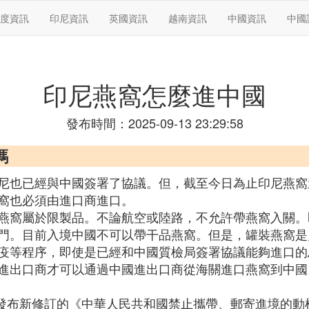
度資訊
印尼資訊
英國資訊
越南資訊
中國資訊
中國
印尼燕窩怎麼進中國
發布時間：2025-09-13 23:29:58
嗎
尼也已經與中國簽署了協議。但，截至今日為止印尼燕窩
窩也必須由進口商進口。
燕窩屬於限製品。不論航空或陸路，不允許帶燕窩入關。
門。目前入境中國不可以帶干品燕窩。但是，罐裝燕窩是
疫等程序，即使是已經和中國質檢局簽署協議能夠進口的
進出口商才可以通過中國進出口商從海關進口燕窩到中國
總局發布新修訂的《中華人民共和國禁止攜帶、郵寄進境的