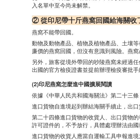
入名單中至今尚未解禁。
② 從印尼帶十斤燕窩回國給海關收
燕窩不能帶回國。
動物及動物產品、植物及植物產品、土壤等
廉價的燕窩回國，但沒有意識到風險。燕窩
另外，旅客從境外帶回的吵陵燕窩未經過任
出國的官方檢疫證書並提前辦理檢疫審批手
(2)印尼燕窩怎麼進中國擴展閱讀
依據《中華人民共和國海關法》第二十三條
進口貨物自進境起到辦結海關手續止，出口
第二十四條進口貨物的收貨人、出口貨物的
許可證件的，不予放行，具體處理辦法由國
進口貨物的收貨人應當自運輸工具申報進境