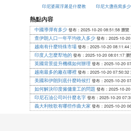
印尼婆羅浮屠是什麼教
印尼大盞燕窩多少
進口流程
---------------------------------------------------------
熱點內容
克
辦理海關進口手續流程圖及簡要說明
中國導彈有多少
1、一般情況下的從國外進口到國內
發布：2025-10-20 08:51:58
瀏覽：
到港貨物－>外貿公司或者委託外貿公司辦
查伊朗人口一年平均收入多少
發布：2025-10-20 
越南有什麼特殊市場
發布：2025-10-20 08:11:44
備註： 1、外貿公司是指經國家經貿部或
印度人怎麼犁地的
發布：2025-10-20 08:01:17
瀏
英國背景提升機構如何辦理
發布：2025-10-20 07
2、所需通關單據：1）進口合同 2）進口發
越南最多的廠在哪裡
發布：2025-10-20 07:50:32
證（根據海關商品編號上的規定）
美國和伊朗到底什麼時候打
發布：2025-10-20 07
2、從國外視同進口到保稅區
如何解決印度僱傭童工的問題
發布：2025-10-20 
到港貨物－>保稅區企業自行辦理保稅區海
印尼石油公司叫什麼名字
發布：2025-10-20 07:3
義大利牧歌有哪些作曲大家
發布：2025-10-20 06
備註： 1、海關備案是指進口商將進口的
2、海關備案所需提供的單據：1）進口合同
提單換取） 5）海運、空運提單 6）保稅倉