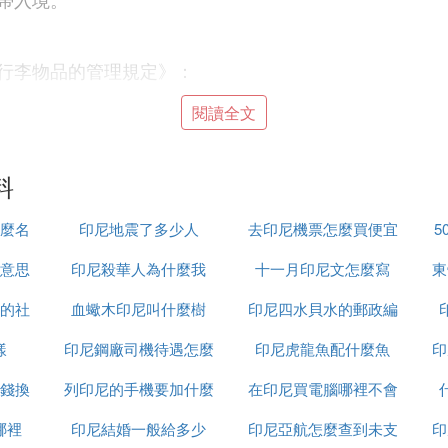
行李物品的管理規定》：
免稅限量仍屬自用的，經海關核准可征稅放行。
閱讀全文
，按照《中華人民共和國海關對進出境旅客旅行自用物品
自用合理數量及規定的限量、限值或品種范圍的，除另有
料
輸退運手續；逾期不辦的，由海關按《中華人民共和國海
麼名
印尼地震了多少人
去印尼機票怎麼買便宜
5
意思
印尼殺華人為什麼我
十一月印尼文怎麼寫
東
的社
血蠍木印尼叫什麼樹
印尼四水貝水的郵政編
思
樣
印尼鋼廠司機待遇怎麼
印尼虎龍魚配什麼魚
碼是多少
印
進口燕窩收貨人商檢備案，分別取得海外出口商和進口收
關16年經~驗。
錢換
列印尼的手機要加什麼
樣
在印尼買電腦哪裡不會
哪裡
印尼結婚一般給多少
印尼亞航怎麼查到未支
受騙
印
程是什麼樣的呢進口需要哪些手續如何降低進