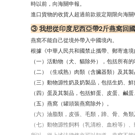
時以前，向海關申報。
進口貨物的收貨人超過前款規定期限向海關
③ 我想從印度尼西亞帶2斤燕窩回
燕窩不能自己從境外帶入中國境內。
根據《中華人民共和國禁止攜帶、郵寄進境
（一）活動物（犬、貓除外），包括所有的
（二）（生或熟）肉類（含臟器類）及其製
（三）動物源性奶及奶製品，包括生奶、鮮
（四）蛋及其製品，包括鮮蛋、皮蛋、鹹蛋
（五）燕窩（罐頭裝燕窩除外）。
（六）油脂類，皮張、毛類，蹄、骨、角類
（七）動物源性飼料（乳清粉、血粉等）、
所以，從上述法律條文可以知道，燕窩不能