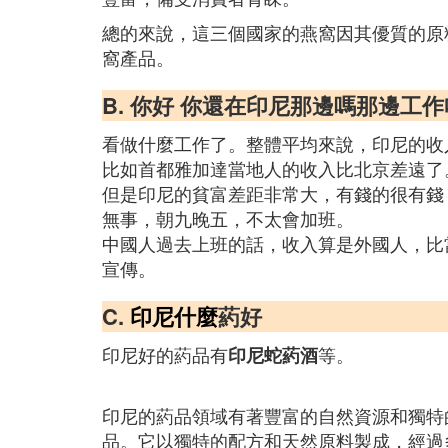
總的來說，這三個國家的燕窩因其優質的原
窩產品。
B. 你好 你還在印尼那邊嗎那邊工
看做什麼工作了。整體平均來說，印尼的收
比如首都雅加達當地人的收入比北京差遠了
但是印尼的貧富差距非常大，有錢的很有錢
無事，朝九晚五，不太會加班。
中國人過去上班的話，收入算是外國人，比
宣傳。
C.
印尼什麼
葯好
印尼好的葯品有
等。
印尼蛇葯酒
印尼的葯品領域有著豐富的自然資源和獨特
品。它以獨特的配方和天然原料製成，經過