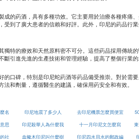
製成的葯酒，具有多種功效。它主要用於治療各種疼痛、
，受到了廣大患者的信賴和好評。此外，印尼的葯品行業
其獨特的療效和天然原料密不可分。這些葯品採用傳統的
不斷引進先進的生產技術和管理經驗，提高了整個行業的
好的口碑，特別是印尼蛇葯酒等葯品備受推崇。對於需要
方法和劑量，遵循醫生的建議，確保用葯安全和有效。
麼名
印尼地震了多少人
去印尼機票怎麼買便宜
5
意思
印尼殺華人為什麼我
十一月印尼文怎麼寫
東
的社
血蠍木印尼叫什麼樹
印尼四水貝水的郵政編