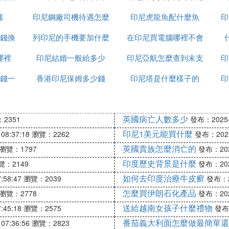
思
樣
印尼鋼廠司機待遇怎麼
印尼虎龍魚配什麼魚
碼是多少
印
錢換
列印尼的手機要加什麼
樣
在印尼買電腦哪裡不會
哪裡
印尼結婚一般給多少
印尼亞航怎麼查到未支
受騙
印
錢一
香港印尼保姆多少錢
印尼塔是什麼樣子的
付訂單
印
英國病亡人數多少
2351
發布：2025-1
印尼1美元能買什麼
08:37:18
瀏覽：2262
發布：2025-
英國貴族怎麼消亡的
瀏覽：1797
發布：2025
印度歷史背景是什麼
覽：2149
發布：2025
如何去印度治療牛皮癬
:58:47
瀏覽：2039
發布：20
怎麼買伊朗石化產品
瀏覽：2778
發布：2025
送給越南女孩子什麼禮物
:45:18
瀏覽：2575
發布：
番茄義大利面怎麼做最簡單還
07:36:56
瀏覽：2823