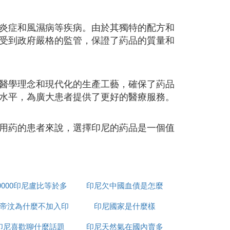
炎症和風濕病等疾病。由於其獨特的配方和
受到政府嚴格的監管，保證了葯品的質量和
醫學理念和現代化的生產工藝，確保了葯品
水平，為廣大患者提供了更好的醫療服務。
用葯的患者來說，選擇印尼的葯品是一個值
0000印尼盧比等於多
印尼欠中國血債是怎麼
帝汶為什麼不加入印
少人民幣
印尼國家是什麼樣
回事
印尼喜歡聊什麼話題
尼
印尼天然氣在國內賣多