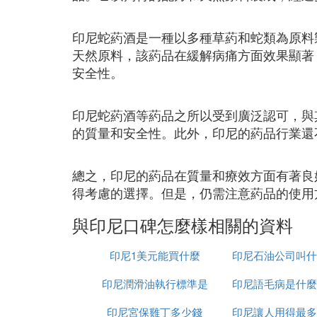
印尼蛇葯酒是一種以多種草葯和蛇類為原料
天然原料，該葯品在緩解病痛方面效果顯著
安全性。
印尼蛇葯酒等葯品之所以受到廣泛認可，與
的質量和安全性。此外，印尼的葯品行業還
總之，印尼的葯品在質量和療效方面有著良
得考慮的選擇。但是，仍需注意葯品的使用
與印尼口碑怎麼樣相關的資料
印尼1美元能買什麼
印尼石油公司叫什
印尼潤滑油執行標準是
印尼語毛病是什麼
字
印尼宮保雞丁多少錢
什麼
印尼讓人用得最多