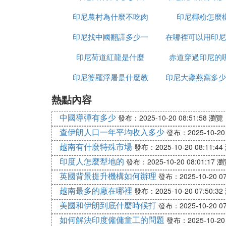
印尼農村為什麼不吃肉
交軟體是什麼意
印尼椰粉怎麼
印尼找中國翻譯多少一
在哪裡可以用印尼
印尼荷道紅龍是什麼
天
赤道穿過印尼的
人民幣
印尼婆羅浮屠是什麼教
印尼大盞燕窩多少
熱點內容
克
中國導彈有多少
發布：2025-10-20 08:51:58
瀏覽：
查伊朗人口一年平均收入多少
發布：2025-10-20 
越南有什麼特殊市場
發布：2025-10-20 08:11:44
印度人怎麼犁地的
發布：2025-10-20 08:01:17
瀏
英國背景提升機構如何辦理
發布：2025-10-20 07
越南最多的廠在哪裡
發布：2025-10-20 07:50:32
美國和伊朗到底什麼時候打
發布：2025-10-20 07
如何解決印度僱傭童工的問題
發布：2025-10-20 