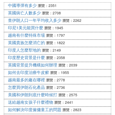
鎳業通過「走出去」對外投資辦廠，合理解決了鎳礦
中國導彈有多少
瀏覽：2351
資源獲取問題，同時也有效解決了自身的產能擴張瓶
英國病亡人數多少
瀏覽：2708
頸。
查伊朗人口一年平均收入多少
瀏覽：2262
蘇拉威西省肯達里市印尼德龍鎳業
印尼1美元能買什麼
瀏覽：1945
2010年7月注冊成立的江蘇德龍鎳業有限公司是原鐵
越南有什麼特殊市場
本老闆戴國芳設立，江蘇德龍鎳業一期投資20億元，
瀏覽：1797
於2011年開始投產，二期於2012年7月投產，為形成
英國貴族怎麼消亡的
瀏覽：1822
一體化的產業鏈條，德龍鎳業又投資了年產300萬噸
印度人怎麼犁地的
瀏覽：2149
不銹鋼熱軋項目，形成了從印尼進口紅土鎳礦製取鎳
印度歷史背景是什麼
瀏覽：2358
鐵合金，再用鎳鐵合金生產製取不銹鋼的完整產業鏈
英國背景提升機構如何辦理
瀏覽：2039
條。
如何去印度治療牛皮癬
瀏覽：1955
越南最多的廠在哪裡
瀏覽：2778
怎麼買伊朗石化產品
瀏覽：2736
美國和伊朗到底什麼時候打
瀏覽：2575
送給越南女孩子什麼禮物
瀏覽：2441
如何解決印度僱傭童工的問題
瀏覽：2823