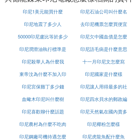
❹ 印尼德龍三期是怎麼回事
印尼1美元能買什麼
印尼石油公司叫什麼名
被印尼工人燒毀
印尼地震了多少人
去印尼機票怎麼買便宜
字
1月16日，印尼德龍工業園三期被印尼工人燒毀。該
50000印尼盧比等於多少
印尼欠中國血債是怎麼
工業園由中國江蘇德龍鎳業公司獨資投建，主要生產
鎳鐵，位於該國蘇拉威西島北莫羅瓦里。
印尼潤滑油執行標準是
人民幣
印尼語毛病是什麼意思
回事
印尼三期是由江蘇德龍鎳業有限公司獨立投資項目,
印尼殺華人為什麼我
什麼
十一月印尼文怎麼寫
總部位於印度尼西亞雅加達,生產廠部在中蘇拉威西
省的莫羅瓦利縣,當地屬於熱帶海洋氣候,終年恆溫,年
東帝汶為什麼不加入印
印尼國家是什麼樣
平均氣溫27.5°。
印尼宮保雞丁多少錢
尼
印尼讓人用得最多的社
❺ 戴國芳是誰戴國芳為什麼要在印尼建廠
血蠍木印尼叫什麼樹
印尼四水貝水的郵政編
交軟體是什麼意思
戴國芳，1964年出生於江蘇省常州市武進區湟里鎮瀆
印尼喜歡聊什麼話題
印尼天然氣在國內賣多
碼是多少
南村，原江蘇鐵本鋼鐵董事長，江蘇德龍鎳業有限公
印尼農村為什麼不吃肉
印尼椰粉怎麼樣
少錢
司創始人。在印尼建廠，主要是印尼鎳礦產資源豐
富，德龍鎳業通過「走出去」對外投資辦廠，合理解
印尼鋼廠司機待遇怎麼
印尼虎龍魚配什麼魚