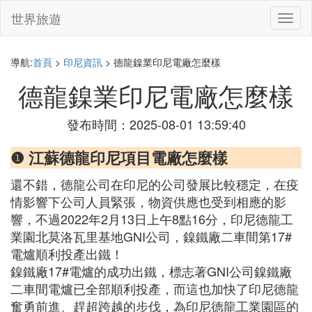
世界旅遊
切
換
導
航
導航:
首頁
>
印尼資訊
> 德龍鎳業印尼電廠怎麼樣
德龍鎳業印尼電廠怎麼樣
發布時間：2025-08-01 13:59:40
❶ 江蘇德龍印尼項目電廠怎麼樣
還不錯，德龍公司在印尼的公司發展比較穩定，在疫
情影響下公司人員緊張，物資供應也受到相應的影
響，不過2022年2月13日上午8點16分，印尼德龍工
業園北莫洛瓦里基地GNI公司，鎳鐵廠二車間第17#
電爐順利投產出鐵！
鎳鐵廠17#電爐的成功出鐵，標志著GNI公司鎳鐵廠
二車間電爐已全部順利投產，而這也加快了印尼德龍
奮勇前進、趕超跨越的步伐，為印尼德龍工業園區的