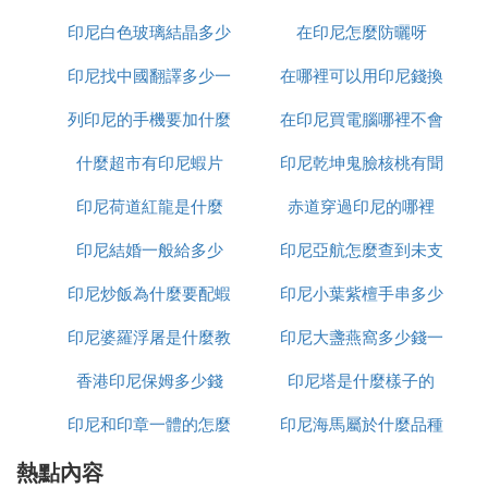
決了鎳礦資源獲取問題，同時也有效解決了自身的產
能擴張瓶頸。
印尼白色玻璃結晶多少
樣
在印尼怎麼防曬呀
印尼找中國翻譯多少一
錢一平方
在哪裡可以用印尼錢換
❻ 我在江蘇德龍鎳業印尼項目工作5個月回
來後一分錢也沒給，找老闆老闆不接電話。
列印尼的手機要加什麼
天
在印尼買電腦哪裡不會
人民幣
大家給看看我還怎麼辦
什麼超市有印尼蝦片
印尼乾坤鬼臉核桃有聞
受騙
你電話多少，我想問問哪裡的情況。我都找中介報名
印尼荷道紅龍是什麼
赤道穿過印尼的哪裡
怎麼處理
了。不行就話就不去了
印尼結婚一般給多少
印尼亞航怎麼查到未支
❼ 印尼德龍鎳業怎麼樣
印尼炒飯為什麼要配蝦
印尼小葉紫檀手串多少
付訂單
持續擴張增加產能。德龍鎳業聯合中國一重集團於20
印尼婆羅浮屠是什麼教
片
印尼大盞燕窩多少錢一
錢
15年開工建設，2017年投產。
一、二期兩大項目均被納入中印尼共建「一帶一路」
香港印尼保姆多少錢
印尼塔是什麼樣子的
克
重點項目庫及印尼國家戰略項目。
2014年1月，江蘇德龍鎳業獲批在印尼蘇拉威西省肯
印尼和印章一體的怎麼
印尼海馬屬於什麼品種
達里市投資建設年產110萬噸鎳鐵合金冶煉項目，目
熱點內容
加水
前一期工程年產37.5萬噸的鎳鐵冶煉廠已投產。德龍