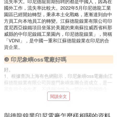
流失率大。印尼德龍前期招聘的都是中國人，因為在
國外工作，流失率比較大。2022年5月印尼德龍工業
園區已經開始轉型，秉承本土化戰略，逐漸達到由中
方員工向本地員工的轉變。江蘇德龍鎳業有限公司印
度尼西亞鎳鐵項目坐落於美麗的東南蘇拉威西省科那
威縣的中印尼鎳鐵工業園內，印尼德龍鎳業」，簡稱
「VDNI」，是中國一重和江蘇德龍鎳業在印尼的合
資企業。
❸ 印尼象嶼oss電廠好嗎
好。
1、根據查詢上海有色網顯示，印尼象嶼oss電廠由江
蘇德龍鎳業有限公司與廈門象嶼集團合資成立，是一
家集鐵合金生產、不銹鋼冶煉為一體的大型鋼鐵企
業。
閱讀全文
2、印尼象嶼oss電廠採用國際先進的RKEF生產工
藝，建有鎳鐵冶煉生產線30條，以及配套的煉鋼、連
與德龍鎳業印尼電廠怎麼樣相關的資料
鑄生產線，自備燃煤電廠、空分站。