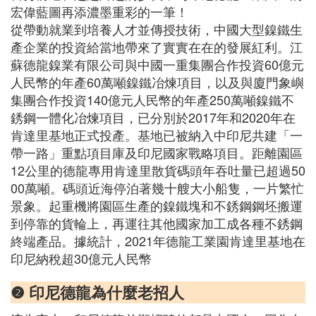
宏偉藍圖再添濃墨重彩的一筆！
從帶動就業到培養人才並傳授技術，中國大型鎳鐵生
產企業的投資給當地帶來了實實在在的發展紅利。江
蘇德龍鎳業有限公司與中國一重集團合作投資60億元
人民幣的年產60萬噸鎳鐵冶煉項目，以及與廈門象嶼
集團合作投資140億元人民幣的年產250萬噸鎳鐵不
銹鋼一體化冶煉項目，已分別於2017年和2020年在
肯達里基地正式投產。基地已被納入中印尼共建「一
帶一路」重點項目庫及印尼國家戰略項目。距離園區
12公里的德龍專用肯達里散貨碼頭年吞吐量已超過50
00萬噸。碼頭近海停泊著幾十艘大小船隻，一片繁忙
景象。起重機將園區生產的鎳鐵塊和不銹鋼鋼坯搬運
到停靠的貨輪上，再運往其他國家加工成各種不銹鋼
終端產品。據統計，2021年德龍工業園肯達里基地在
印尼納稅超30億元人民幣
❷ 印尼德龍為什麼老招人