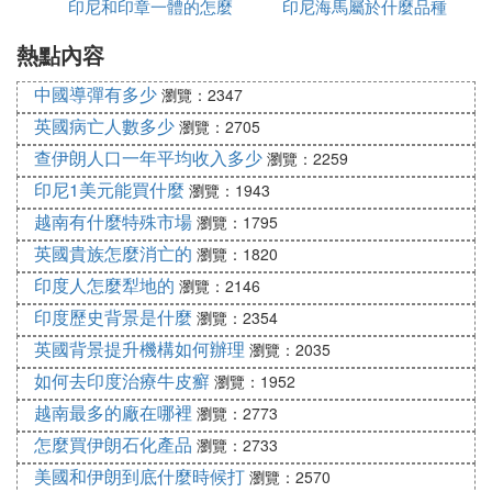
印尼和印章一體的怎麼
印尼海馬屬於什麼品種
需要申報
熱點內容
加水
這是因為印尼通信部規定從2020年9月15日開始禁止
非行貨手機（不在印尼正規市場購買的手機）在印尼
中國導彈有多少
瀏覽：2347
使用，對手機的IMEI碼進行屏蔽。
英國病亡人數多少
瀏覽：2705
由於疫情大流行，印尼國內智能手機行業表現不佳。
查伊朗人口一年平均收入多少
瀏覽：2259
根據市場研究公司（IDC）9月發出的報告，印尼202
印尼1美元能買什麼
0年上半年手機出貨量僅為710萬部，與去年同期相比
瀏覽：1943
總體下降了26%。根據IDC的分析，這是自2016年以
越南有什麼特殊市場
瀏覽：1795
來，出貨量最低的時刻。同時，許多智能手機供應商
英國貴族怎麼消亡的
瀏覽：1820
抱怨他們正在銷售的新合法設備未收到信號，究其原
印度人怎麼犁地的
瀏覽：2146
因是因為在印尼工業部備案的IMEI碼系統已經滿了，
印度歷史背景是什麼
瀏覽：2354
目前已注冊了11億部數據，總容量達到95%，因此，
英國背景提升機構如何辦理
瀏覽：2035
工業部停止輸入，手機供應商無法在系統中注冊其銷
如何去印度治療牛皮癬
瀏覽：1952
售的新手機。據估計，印尼每年因非法進口手機損失
了2萬億印尼盾的潛在增值稅，且印尼政府不對手機
越南最多的廠在哪裡
瀏覽：2773
收取進口關稅。印尼此舉是為了創造公平的競爭環境
怎麼買伊朗石化產品
瀏覽：2733
並鼓勵投資者在該國生產手機。並且這也已經不是印
美國和伊朗到底什麼時候打
瀏覽：2570