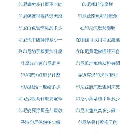
求幫助。運營商可能會提供一些技術支持，幫助你解
印尼農村為什麼不吃肉
印尼椰粉怎麼樣
少錢
決網路兼容性問題。此外，你還可以考慮使用一些第
印尼鋼廠司機待遇怎麼
印尼虎龍魚配什麼魚
三方的網路優化服務，這些服務可能能夠幫助你在印
尼更好地使用中國的手機卡。
印尼白色玻璃結晶多少
樣
在印尼怎麼防曬呀
印尼找中國翻譯多少一
錢一平方
在哪裡可以用印尼錢換
另外，你也可以考慮購買一些當地的小額流量套餐，
這可以在一定程度上解決緊急情況下的通信需求。當
列印尼的手機要加什麼
天
在印尼買電腦哪裡不會
人民幣
然，如果你經常在印尼使用手機，建議還是更換當地
的手機卡，以獲得更好的使用體驗和更穩定的信號。
什麼超市有印尼蝦片
印尼乾坤鬼臉核桃有聞
受騙
印尼荷道紅龍是什麼
赤道穿過印尼的哪裡
怎麼處理
值得注意的是，不同國家的運營商網路設置存在差
異，這可能會導致手機在不同國家使用時出現一些問
印尼結婚一般給多少
印尼亞航怎麼查到未支
題。因此，了解和適應這些差異對於跨國旅行者來說
印尼炒飯為什麼要配蝦
印尼小葉紫檀手串多少
付訂單
是非常重要的。通過與運營商溝通、使用第三方優化
服務或購買當地流量套餐等方式，你可以更好地解決
印尼婆羅浮屠是什麼教
片
印尼大盞燕窩多少錢一
錢
跨國使用手機時遇到的問題。
香港印尼保姆多少錢
印尼塔是什麼樣子的
克
F. 中國手機怎麼插印尼卡沒信號