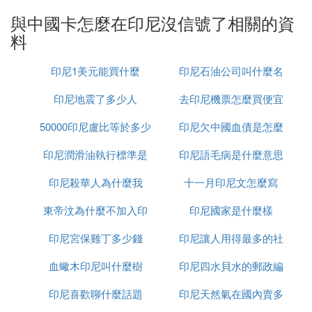
不能用，顯示僅可撥打緊急電話。可用中國
與中國卡怎麼在印尼沒信號了相關的資
電話卡，怎麼處理
料
如果你在印尼停留時間較長，建議更換當地的手機。
印尼1美元能買什麼
印尼石油公司叫什麼名
這不僅能夠正常使用華為手機的各項功能，還能享受
到更實惠的本地資費。而如果你的停留時間較短，則
印尼地震了多少人
去印尼機票怎麼買便宜
字
可以考慮使用中國的手機卡漫遊。不過，需要注意的
50000印尼盧比等於多少
印尼欠中國血債是怎麼
是，使用漫遊服務時可能會產生額外費用，且信號穩
定性可能不如本地手機卡。
印尼潤滑油執行標準是
人民幣
印尼語毛病是什麼意思
回事
華為手機在中國和印尼的不同使用體驗，主要源於運
印尼殺華人為什麼我
什麼
十一月印尼文怎麼寫
營商網路的差異。中國和印尼的運營商網路設置有所
東帝汶為什麼不加入印
印尼國家是什麼樣
不同，導致在印尼使用中國的手機卡可能會遇到一些
問題。例如，你提到的情況，即只能撥打緊急電話，
印尼宮保雞丁多少錢
尼
印尼讓人用得最多的社
這通常是因為網路兼容性的問題，而非手機本身的問
血蠍木印尼叫什麼樹
印尼四水貝水的郵政編
交軟體是什麼意思
題。
印尼喜歡聊什麼話題
印尼天然氣在國內賣多
碼是多少
為了更好地解決這個問題，你可以嘗試聯系運營商尋