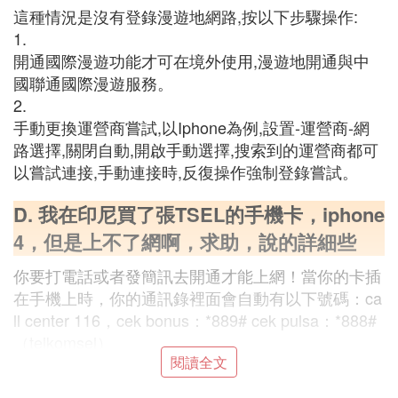
這種情況是沒有登錄漫遊地網路,按以下步驟操作:
1.
開通國際漫遊功能才可在境外使用,漫遊地開通與中
國聯通國際漫遊服務。
2.
手動更換運營商嘗試,以Iphone為例,設置-運營商-網
路選擇,關閉自動,開啟手動選擇,搜索到的運營商都可
以嘗試連接,手動連接時,反復操作強制登錄嘗試。
D. 我在印尼買了張TSEL的手機卡，iphone
4，但是上不了網啊，求助，說的詳細些
你要打電話或者發簡訊去開通才能上網！當你的卡插
在手機上時，你的通訊錄裡面會自動有以下號碼：ca
ll center 116，cek bonus：*889# cek pulsa：*888#
（telkomsel）
閱讀全文
E. 在國買的華為機拿到印尼用當地手機卡