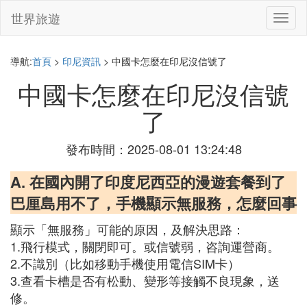
世界旅遊
切
換
導
航
導航:
首頁
>
印尼資訊
> 中國卡怎麼在印尼沒信號了
中國卡怎麼在印尼沒信號
了
發布時間：2025-08-01 13:24:48
A. 在國內開了印度尼西亞的漫遊套餐到了
巴厘島用不了，手機顯示無服務，怎麼回事
顯示「無服務」可能的原因，及解決思路：
1.飛行模式，關閉即可。或信號弱，咨詢運營商。
2.不識別（比如移動手機使用電信SIM卡）
3.查看卡槽是否有松動、變形等接觸不良現象，送
修。