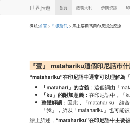
世界旅遊
首頁
觀義大利
伊朗資訊
印
導航:
首頁
>
印尼資訊
> 馬上要用嗎用印尼話怎麼說
『壹』 matahariku這個印尼話市
“matahariku”在印尼語中通常可以理解
：這個詞由「ma
「matahari」的含義
：在印尼語中，「k
「ku」的附加意義
：因此，「mataharik
整體解讀
「我」，所以「matahariku」
綜上所述，
“matahariku”在印尼語中