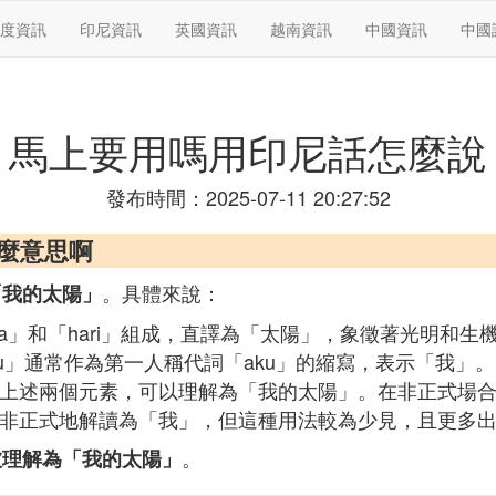
度資訊
印尼資訊
英國資訊
越南資訊
中國資訊
中國
馬上要用嗎用印尼話怎麼說
發布時間：2025-07-11 20:27:52
什麼意思啊
。具體來說：
為「我的太陽」
ta」和「hari」組成，直譯為「太陽」，象徵著光明和生
u」通常作為第一人稱代詞「aku」的縮寫，表示「我」。
u」結合上述兩個元素，可以理解為「我的太陽」。在非正式場
也可能被非正式地解讀為「我」，但這種用法較為少見，且更多
。
主要被理解為「我的太陽」