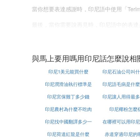
當你想要表達感謝時，印尼語中使用「Teri
最後，當你需要說再見時，印尼語中的表達是「
學習這些基本的印尼語表達，可以幫助你在
此外，印尼語的文化背景強調了相互尊重和
與馬上要用嗎用印尼話怎麼說相
總的來說，掌握這些基礎的印尼語表達，不
印尼1美元能買什麼
印尼石油公司叫什
都是非常實用的技能。
印尼潤滑油執行標準是
印尼語毛病是什麼
字
『伍』 用印尼語翻譯幾句話
印尼宮保雞丁多少錢
什麼
印尼讓人用得最多
Aku tidak tahu mengapa kau selalu berbo
印尼農村為什麼不吃肉
交軟體是什麼意
印尼椰粉怎麼
an Bali bulan lalu, saya sudah tahu semua
anggap aku bodoh? Setelah saya meninggal
印尼找中國翻譯多少一
在哪裡可以用印尼
ah Anda. Jangan kira aku tidak tahu apa-ap
印尼荷道紅龍是什麼
天
赤道穿過印尼的
人民幣
tetapi Anda melakukan ini kepada saya, s