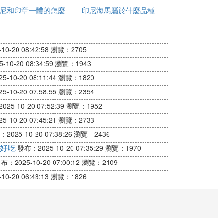
 masalah, tapi Anda berulang kali untuk tid
尼和印章一體的怎麼
片
印尼海馬屬於什麼品種
錢
 tahu dengan Anda a tahun, dan tentu saj
加水
 aku hanya ingin kau ceritakan padaku keb
. Tapi aku masih tidak memberitahu Anda. Mu
0-20 08:42:58
瀏覽：2705
ertemu dengan teman-teman, dia mengatakan
10-20 08:34:59
瀏覽：1943
 saya adalah panan, Anda sering pergi ke s
-10-20 08:11:44
瀏覽：1820
-10-20 07:58:55
瀏覽：2354
25-10-20 07:52:39
瀏覽：1952
-10-20 07:45:21
瀏覽：2733
2025-10-20 07:38:26
瀏覽：2436
好吃
發布：2025-10-20 07:35:29
瀏覽：1970
布：2025-10-20 07:00:12
瀏覽：2109
0-20 06:43:13
瀏覽：1826