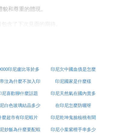
是禮貌和尊重的體現。
，還包含了下次見面的期待。
詞彙都能讓你與當地人更加順暢地溝通。
可以讓你顯得更加得體和尊重他人。
關系。無論是商務交流還是日常生活，這些
0000印尼盧比等於多
印尼欠中國血債是怎麼
帝汶為什麼不加入印
少人民幣
印尼國家是什麼樣
回事
印尼喜歡聊什麼話題
尼
印尼天然氣在國內賣多
 Anda hanya mengakuinya? Aku meninggalk
尼白色玻璃結晶多少
在印尼怎麼防曬呀
少錢
pi Anda telah berulang kali menipuku, kau
sang tiga hari bersama, juga pergi ke rum
什麼超市有印尼蝦片
錢一平方
印尼乾坤鬼臉核桃有聞
a tidak perlu dikatakan. Aku sayang sekali,
尼炒飯為什麼要配蝦
印尼小葉紫檀手串多少
怎麼處理
ahwa kita memiliki future k, dan Anda lak