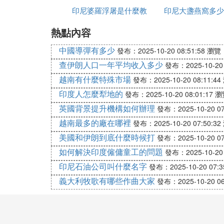
ukan tidak menghargai, dan aku tidak ingin
印尼婆羅浮屠是什麼教
印尼大盞燕窩多少
ak mengakui bahwa jika Anda benar-benar 
熱點內容
克
a tidak begitu mudah terbuka, aku harus m
enaran. Aku tidak tidak percaya, tapi aku s
中國導彈有多少
發布：2025-10-20 08:51:58
瀏覽：
ngkin saya memang suka begitu, bahkan di
查伊朗人口一年平均收入多少
發布：2025-10-20 
kepada saya, saya tidak tahu bagaimana me
越南有什麼特殊市場
發布：2025-10-20 08:11:44
ana. Kebohongan adalah selalu kebohongan
印度人怎麼犁地的
發布：2025-10-20 08:01:17
瀏
英國背景提升機構如何辦理
發布：2025-10-20 07
越南最多的廠在哪裡
發布：2025-10-20 07:50:32
美國和伊朗到底什麼時候打
發布：2025-10-20 07
如何解決印度僱傭童工的問題
發布：2025-10-20 
印尼石油公司叫什麼名字
發布：2025-10-20 07:3
義大利牧歌有哪些作曲大家
發布：2025-10-20 06