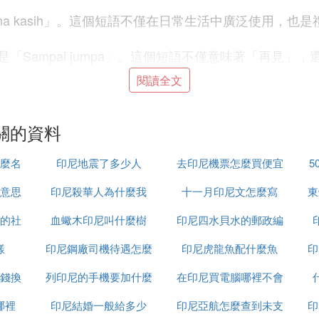
ma kasih」。這個短語不僅在日常生活中廣泛使用，也
Sampai jumpa」。這個短語不僅意味著「再見」
閱讀全文
日常交流中更加自如。不論是商務會面還是旅遊時，這些
禮貌。在日常對話中，使用這些基本的問候和感謝詞彙，
關的資料
僅能幫助你更好地融入當地文化，還能增進與他人的友好
麼名
印尼地震了多少人
去印尼機票怎麼買便宜
5
意思
印尼殺華人為什麼我
十一月印尼文怎麼寫
東
的社
血蠍木印尼叫什麼樹
印尼四水貝水的郵政編
hong padaku, bukan membiarkan aku melihat Anda dan
思
樣
印尼鋼廠司機待遇怎麼
印尼虎龍魚配什麼魚
碼是多少
印
 hal yang Anda hanya tidak ingin mengekspos Anda, teta
kan Bali dari Anda untuk bertemu dengannya, dan terpa
錢換
列印尼的手機要加什麼
樣
在印尼買電腦哪裡不會
a, tidak katanya. Teman-teman saya melihat di Bali, And
哪裡
印尼結婚一般給多少
印尼亞航怎麼查到未支
受騙
印
aya menyimpan semua uang untuk Anda dengan harapan b